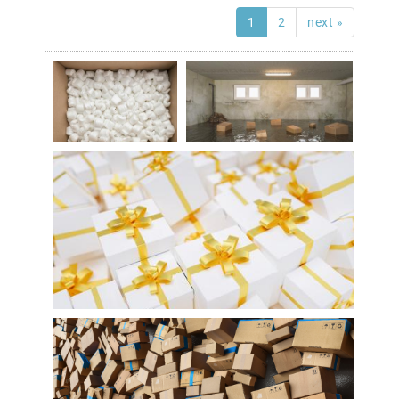
1
2
next »