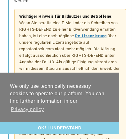
werden.
Wichtiger Hinweis für Bildnutzer und Betroffene:
Wenn Sie bereits eine E-Mail oder ein Schreiben von
RIGHTS-DEFEND zu einer Bildverwendung erhalten
haben, ist eine nachträgliche
Re-Lizenzierung
über
unsere regulären Lizenzangebote auf
rcphotostock.com nicht mehr möglich. Die Klärung
erfolgt ausschließlich über RIGHTS-DEFEND unter
Angabe der Fall-ID. Als gültige Einigung akzeptieren
wir in diesem Stadium ausschließlich den Erwerb der
Lizenz
„Online license - claim damag“
in unserer
Bildagentur. Andernfalls bleibt der von RIGHTS-
We only use technically necessary
DEFEND geltend gemachte Schadensersatz zu
cookies to operate our platform. You can
regulieren.
find further information in our
Wenn Sie bereits vor der Erstkontaktaufnahme eine
Privacy policy
gültige Lizenz besaßen, reichen Sie den datierten
Kauf-, Download- oder Lizenznachweis bitte direkt
bei RIGHTS-DEFEND ein. Der Nachweis muss auf
OK/ I UNDERSTAND
den Betreiber der betroffenen Webseite, das