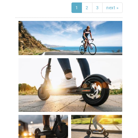
1
2
3
next »