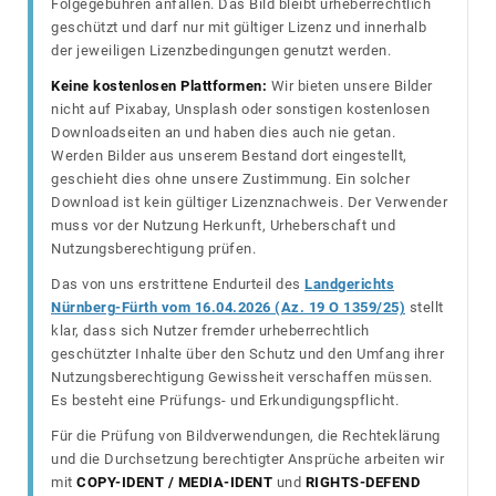
Folgegebühren anfallen. Das Bild bleibt urheberrechtlich
geschützt und darf nur mit gültiger Lizenz und innerhalb
der jeweiligen Lizenzbedingungen genutzt werden.
Keine kostenlosen Plattformen:
Wir bieten unsere Bilder
nicht auf Pixabay, Unsplash oder sonstigen kostenlosen
Downloadseiten an und haben dies auch nie getan.
Werden Bilder aus unserem Bestand dort eingestellt,
geschieht dies ohne unsere Zustimmung. Ein solcher
Download ist kein gültiger Lizenznachweis. Der Verwender
muss vor der Nutzung Herkunft, Urheberschaft und
Nutzungsberechtigung prüfen.
Das von uns erstrittene Endurteil des
Landgerichts
Nürnberg-Fürth vom 16.04.2026 (Az. 19 O 1359/25)
stellt
klar, dass sich Nutzer fremder urheberrechtlich
geschützter Inhalte über den Schutz und den Umfang ihrer
Nutzungsberechtigung Gewissheit verschaffen müssen.
Es besteht eine Prüfungs- und Erkundigungspflicht.
Für die Prüfung von Bildverwendungen, die Rechteklärung
und die Durchsetzung berechtigter Ansprüche arbeiten wir
mit
COPY-IDENT / MEDIA-IDENT
und
RIGHTS-DEFEND