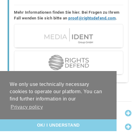
Mehr Informationen finden Sie hier. Bei Fragen zu Ihrem
Fall wenden Sie sich bitte an
proof@rightsdefend.com
.
We only use technically necessary
cookies to operate our platform. You can
Note:
* Prices include 7% VAT
find further information in our
Privacy policy
INFORMATION
LEGAL
OK/ I UNDERSTAND