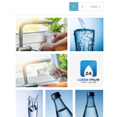
1
2
next »