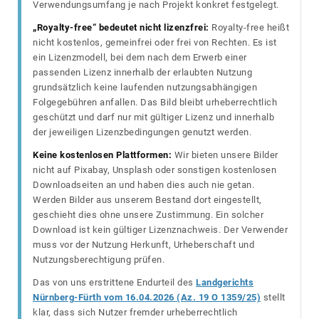
Verwendungsumfang je nach Projekt konkret festgelegt.
„Royalty-free“ bedeutet nicht lizenzfrei:
Royalty-free heißt
nicht kostenlos, gemeinfrei oder frei von Rechten. Es ist
ein Lizenzmodell, bei dem nach dem Erwerb einer
passenden Lizenz innerhalb der erlaubten Nutzung
grundsätzlich keine laufenden nutzungsabhängigen
Folgegebühren anfallen. Das Bild bleibt urheberrechtlich
geschützt und darf nur mit gültiger Lizenz und innerhalb
der jeweiligen Lizenzbedingungen genutzt werden.
Keine kostenlosen Plattformen:
Wir bieten unsere Bilder
nicht auf Pixabay, Unsplash oder sonstigen kostenlosen
Downloadseiten an und haben dies auch nie getan.
Werden Bilder aus unserem Bestand dort eingestellt,
geschieht dies ohne unsere Zustimmung. Ein solcher
Download ist kein gültiger Lizenznachweis. Der Verwender
muss vor der Nutzung Herkunft, Urheberschaft und
Nutzungsberechtigung prüfen.
Das von uns erstrittene Endurteil des
Landgerichts
Nürnberg-Fürth vom 16.04.2026 (Az. 19 O 1359/25)
stellt
klar, dass sich Nutzer fremder urheberrechtlich