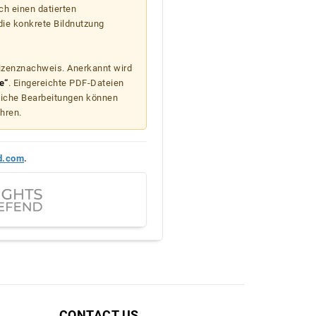
ch einen datierten
die konkrete Bildnutzung
Lizenznachweis. Anerkannt wird
e“
. Eingereichte PDF-Dateien
liche Bearbeitungen können
hren.
d.com
.
CONTACT US