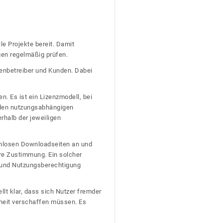
le Projekte bereit. Damit
gen regelmäßig prüfen.
tenbetreiber und Kunden. Dabei
n. Es ist ein Lizenzmodell, bei
nden nutzungsabhängigen
erhalb der jeweiligen
tenlosen Downloadseiten an und
re Zustimmung. Ein solcher
t und Nutzungsberechtigung
llt klar, dass sich Nutzer fremder
heit verschaffen müssen. Es