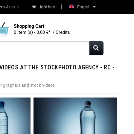
rs Area
Lightbox
English
Shopping Cart
0 Item (s) - 0.00 €* / Credits
VIDEOS AT THE STOCKPHOTO AGENCY - RC -
r graphics and stock videos