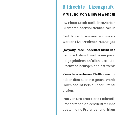
Bildrechte · Lizenzprüf
Prüfung von Bildverwend
RC Photo Stock stellt lizenzierba
Bildrechte nachvollziehbar, fair
Seit Jahren lizenzieren wir unse
werden Lizenznehmer, Nutzungsa
„Royalty-free“ bedeutet nicht liz
dem nach dem Erwerb einer passe
Folgegebühren anfallen. Das Bild 
Lizenzbedingungen genutzt werd
Keine kostenlosen Plattformen:
W
haben dies auch nie getan. Werde
Download ist kein gültiger Lize
prüfen.
Das von uns erstrittene Endurtei
urheberrechtlich geschützter In
besteht eine Prüfungs- und Erkun