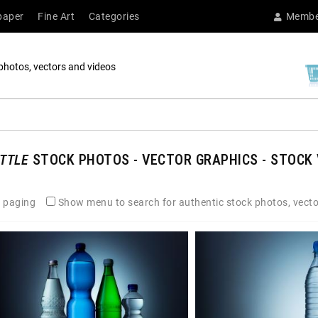
paper
Fine Art
Categories
Membe
photos, vectors and videos
TTLE
STOCK PHOTOS - VECTOR GRAPHICS - STOCK 
 paging
Show menu to search for authentic stock photos, vecto