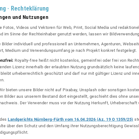
ung · Rechteklärung
ungen und Nutzungen
re Fotos, Videos und Vektoren für Web, Print, Social Media und redaktionel
 und im Sinne der Rechteinhaber genutzt werden, lassen wir Bildverwendun
re Bilder individuell und professionell an Unternehmen, Agenturen, Websei
rt, Medium und Verwendungsumfang je nach Projekt konkret festgelegt.
enzfrei:
Royalty-free heißt nicht kostenlos, gemeinfrei oder frei von Rechte
nden Lizenz innerhalb der erlaubten Nutzung grundsätzlich keine laufe
bleibt urheberrechtlich geschützt und darf nur mit gültiger Lizenz und inn
en.
ir bieten unsere Bilder nicht auf Pixabay, Unsplash oder sonstigen kos
n Bilder aus unserem Bestand dort eingestellt, geschieht dies ohne unse
nznachweis. Der Verwender muss vor der Nutzung Herkunft, Urheberschaf
l des
Landgerichts Nürnberg-Fürth vom 16.04.2026 (Az. 19 O 1359/25)
ste
halte über den Schutz und den Umfang ihrer Nutzungsberechtigung Gewiss
digungspflicht.