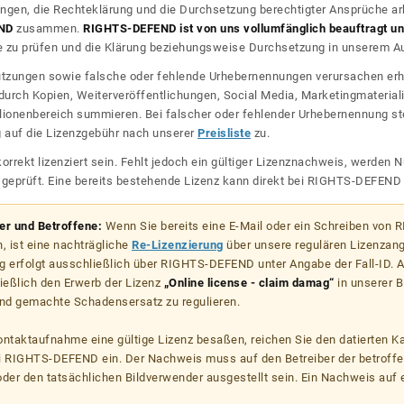
ngen, die Rechteklärung und die Durchsetzung berechtigter Ansprüche ar
ND
zusammen.
RIGHTS-DEFEND ist von uns vollumfänglich beauftragt und
zu prüfen und die Klärung beziehungsweise Durchsetzung in unserem Auf
dnutzungen sowie falsche oder fehlende Urhebernennungen verursachen erh
urch Kopien, Weiterveröffentlichungen, Social Media, Marketingmateriali
lionenbereich summieren. Bei falscher oder fehlender Urhebernennung steh
g auf die Lizenzgebühr nach unserer
Preisliste
zu.
korrekt lizenziert sein. Fehlt jedoch ein gültiger Lizenznachweis, werde
r geprüft. Eine bereits bestehende Lizenz kann direkt bei RIGHTS-DEFEN
zer und Betroffene:
Wenn Sie bereits eine E-Mail oder ein Schreiben von
, ist eine nachträgliche
Re-Lizenzierung
über unsere regulären Lizenzan
g erfolgt ausschließlich über RIGHTS-DEFEND unter Angabe der Fall-ID. Al
ießlich den Erwerb der Lizenz
„Online license - claim damag“
in unserer B
d gemachte Schadensersatz zu regulieren.
kontaktaufnahme eine gültige Lizenz besaßen, reichen Sie den datierten K
ei RIGHTS-DEFEND ein. Der Nachweis muss auf den Betreiber der betroff
er den tatsächlichen Bildverwender ausgestellt sein. Ein Nachweis auf ei