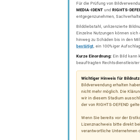
Für die Prüfung von Bildverwendu
MEDIA-IDENT
und
RIGHTS-DEFE
entgegenzunehmen, Sachverhalte 
Bilddiebstahl, unlizenzierte Bil
Einzelne Nutzungen können sich d
hinweg zu Schäden bis in den Mil
bestätigt
, ein 100%iger Aufschla
Kurze Einordnung:
Ein Bild kann 
beauftragten Rechtsdienstleiste
Wichtiger Hinweis für Bildnut
Bildverwendung erhalten haben
nicht mehr möglich. Die Klärun
wir in diesem Stadium ausschl
der von RIGHTS-DEFEND gelten
Wenn Sie bereits vor der Erst
Lizenznachweis bitte direkt b
verantwortliche Unternehmen od