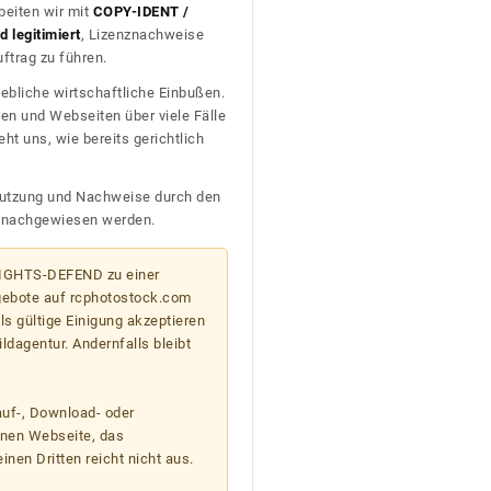
beiten wir mit
COPY-IDENT /
 legitimiert
, Lizenznachweise
trag zu führen.
ebliche wirtschaftliche Einbußen.
en und Webseiten über viele Fälle
t uns, wie bereits gerichtlich
n Nutzung und Nachweise durch den
D nachgewiesen werden.
 RIGHTS-DEFEND zu einer
gebote auf rcphotostock.com
s gültige Einigung akzeptieren
ildagentur. Andernfalls bleibt
auf-, Download- oder
enen Webseite, das
nen Dritten reicht nicht aus.