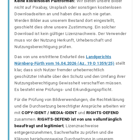
Keine kostenlosen Plattformen:
Wir bieten unsere Bilder
nicht auf Pixabay, Unsplash oder sonstigen kostenlosen
Downloadseiten an und haben dies auch nie getan.
Werden Bilder aus unserem Bestand dort eingestellt,
geschieht dies ohne unsere Zustimmung. Ein solcher
Download ist kein gültiger Lizenznachweis. Der Verwender
muss vor der Nutzung Herkunft, Urheberschaft und
Nutzungsberechtigung prüfen.
Das von uns erstrittene Endurteil des
Landgerichts
Nürnberg-Fürth vom 16.04.2026 (Az. 19 O 1359/25)
stellt
klar, dass sich Nutzer fremder urheberrechtlich
geschützter Inhalte über den Schutz und den Umfang ihrer
Nutzungsberechtigung Gewissheit verschaffen müssen.
Es besteht eine Prüfungs- und Erkundigungspflicht.
Für die Prüfung von Bildverwendungen, die Rechteklärung
und die Durchsetzung berechtigter Ansprüche arbeiten wir
mit
COPY-IDENT / MEDIA-IDENT
und
RIGHTS-DEFEND
zusammen.
RIGHTS-DEFEND ist von uns vollumfänglich
beauftragt und legitimiert
, Lizenznachweise
entgegenzunehmen, Sachverhalte zu prüfen und die
Klärung beziehungsweise Durchsetzung in unserem