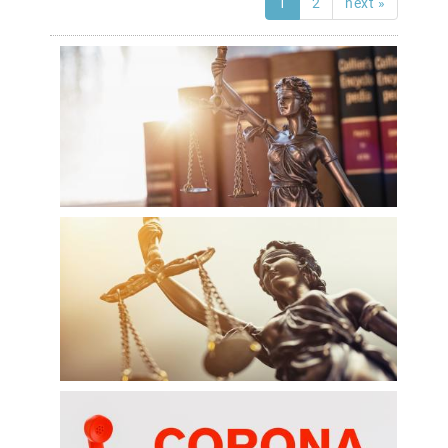
1
2
next »