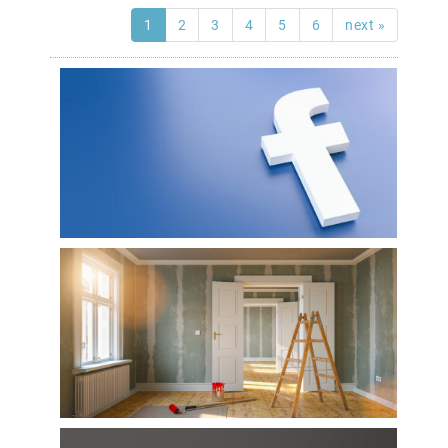
1
2
3
4
5
6
next »