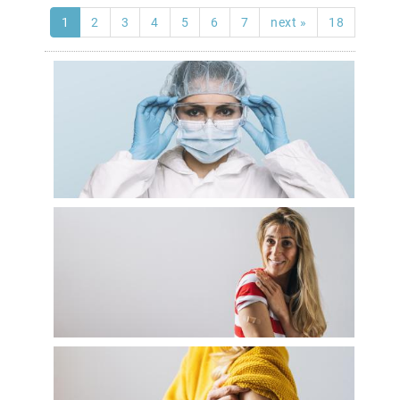
1
2
3
4
5
6
7
next »
18