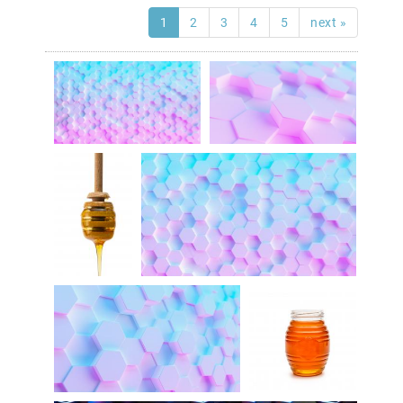
1
2
3
4
5
next »