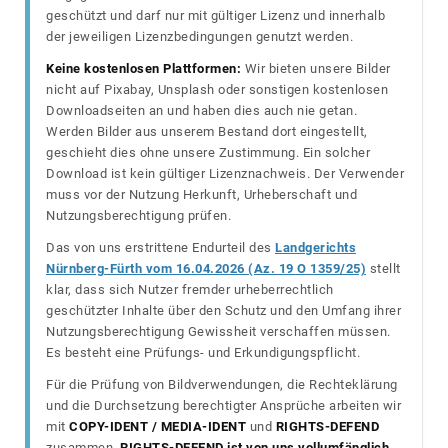
geschützt und darf nur mit gültiger Lizenz und innerhalb
der jeweiligen Lizenzbedingungen genutzt werden.
Keine kostenlosen Plattformen:
Wir bieten unsere Bilder
nicht auf Pixabay, Unsplash oder sonstigen kostenlosen
Downloadseiten an und haben dies auch nie getan.
Werden Bilder aus unserem Bestand dort eingestellt,
geschieht dies ohne unsere Zustimmung. Ein solcher
Download ist kein gültiger Lizenznachweis. Der Verwender
muss vor der Nutzung Herkunft, Urheberschaft und
Nutzungsberechtigung prüfen.
Das von uns erstrittene Endurteil des
Landgerichts
Nürnberg-Fürth vom 16.04.2026 (Az. 19 O 1359/25)
stellt
klar, dass sich Nutzer fremder urheberrechtlich
geschützter Inhalte über den Schutz und den Umfang ihrer
Nutzungsberechtigung Gewissheit verschaffen müssen.
Es besteht eine Prüfungs- und Erkundigungspflicht.
Für die Prüfung von Bildverwendungen, die Rechteklärung
und die Durchsetzung berechtigter Ansprüche arbeiten wir
mit
COPY-IDENT / MEDIA-IDENT
und
RIGHTS-DEFEND
zusammen.
RIGHTS-DEFEND ist von uns vollumfänglich