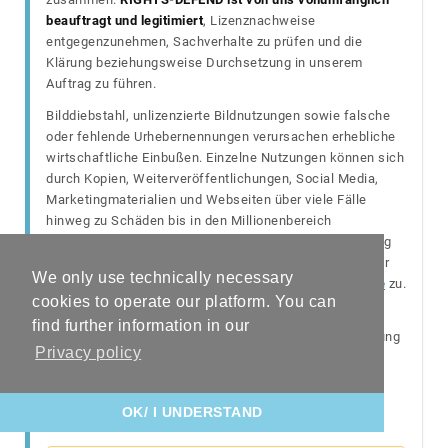
beauftragt und legitimiert
, Lizenznachweise
entgegenzunehmen, Sachverhalte zu prüfen und die
Klärung beziehungsweise Durchsetzung in unserem
Auftrag zu führen.
Bilddiebstahl, unlizenzierte Bildnutzungen sowie falsche
oder fehlende Urhebernennungen verursachen erhebliche
wirtschaftliche Einbußen. Einzelne Nutzungen können sich
durch Kopien, Weiterveröffentlichungen, Social Media,
Marketingmaterialien und Webseiten über viele Fälle
hinweg zu Schäden bis in den Millionenbereich
summieren. Bei falscher oder fehlender Urhebernennung
steht uns, wie bereits gerichtlich
bestätigt
, ein 100%iger
We only use technically necessary
Aufschlag auf die Lizenzgebühr nach unserer
Preisliste
zu.
cookies to operate our platform. You can
Kurze Einordnung:
Ein Bild kann korrekt lizenziert sein.
find further information in our
Fehlt jedoch ein gültiger Lizenznachweis, werden Nutzung
Privacy policy
und Nachweise durch den beauftragten
Rechtsdienstleister geprüft. Eine bereits bestehende
Lizenz kann direkt bei RIGHTS-DEFEND nachgewiesen
OK/ I UNDERSTAND
werden.