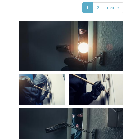
1
2
next »