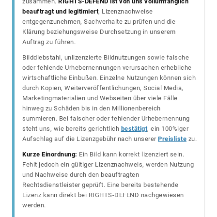
zusammen.
RIGHTS-DEFEND ist von uns vollumfänglich
beauftragt und legitimiert
, Lizenznachweise
entgegenzunehmen, Sachverhalte zu prüfen und die
Klärung beziehungsweise Durchsetzung in unserem
Auftrag zu führen.
Bilddiebstahl, unlizenzierte Bildnutzungen sowie falsche
oder fehlende Urhebernennungen verursachen erhebliche
wirtschaftliche Einbußen. Einzelne Nutzungen können sich
durch Kopien, Weiterveröffentlichungen, Social Media,
Marketingmaterialien und Webseiten über viele Fälle
hinweg zu Schäden bis in den Millionenbereich
summieren. Bei falscher oder fehlender Urhebernennung
steht uns, wie bereits gerichtlich
bestätigt
, ein 100%iger
Aufschlag auf die Lizenzgebühr nach unserer
Preisliste
zu.
Kurze Einordnung:
Ein Bild kann korrekt lizenziert sein.
Fehlt jedoch ein gültiger Lizenznachweis, werden Nutzung
und Nachweise durch den beauftragten
Rechtsdienstleister geprüft. Eine bereits bestehende
Lizenz kann direkt bei RIGHTS-DEFEND nachgewiesen
werden.