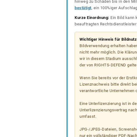
hinweg zu Schäden bis in den Mil
bestätigt
, ein 100%iger Aufschla
Kurze Einordnung:
Ein Bild kann 
beauftragten Rechtsdienstleiste
Wichtiger Hinweis für Bildnut
Bildverwendung erhalten haben
nicht mehr möglich. Die Klärun
wir in diesem Stadium ausschl
der von RIGHTS-DEFEND gelten
Wenn Sie bereits vor der Erst
Lizenznachweis bitte direkt b
verantwortliche Unternehmen od
Eine Unterlizenzierung ist in d
Unterlizenzierungsvertrag nac
umfasst.
JPG-/JPEG-Dateien, Screenshot
nur ein vollständiger PDF-Nach