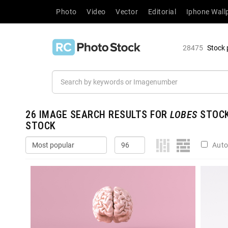
Photo
Video
Vector
Editorial
Iphone Wall
28475
Stock 
26
IMAGE SEARCH RESULTS FOR
LOBES
STOCK
STOCK
Auto