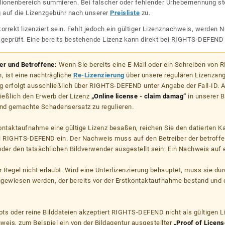
lionenbereich summieren. Bei falscher oder fehlender Urhebernennung steh
g auf die Lizenzgebühr nach unserer
Preisliste
zu.
korrekt lizenziert sein. Fehlt jedoch ein gültiger Lizenznachweis, werde
r geprüft. Eine bereits bestehende Lizenz kann direkt bei RIGHTS-DEFEN
zer und Betroffene:
Wenn Sie bereits eine E-Mail oder ein Schreiben von
, ist eine nachträgliche
Re-Lizenzierung
über unsere regulären Lizenzan
g erfolgt ausschließlich über RIGHTS-DEFEND unter Angabe der Fall-ID. Al
ießlich den Erwerb der Lizenz
„Online license - claim damag“
in unserer B
d gemachte Schadensersatz zu regulieren.
kontaktaufnahme eine gültige Lizenz besaßen, reichen Sie den datierten K
ei RIGHTS-DEFEND ein. Der Nachweis muss auf den Betreiber der betroff
er den tatsächlichen Bildverwender ausgestellt sein. Ein Nachweis auf ei
er Regel nicht erlaubt. Wird eine Unterlizenzierung behauptet, muss sie dur
hgewiesen werden, der bereits vor der Erstkontaktaufnahme bestand und 
s oder reine Bilddateien akzeptiert RIGHTS-DEFEND nicht als gültigen 
weis, zum Beispiel ein von der Bildagentur ausgestellter
„Proof of Licens