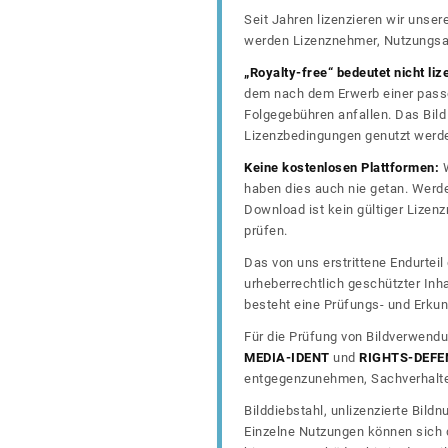
Seit Jahren lizenzieren wir unse
werden Lizenznehmer, Nutzungsa
„Royalty-free“ bedeutet nicht liz
dem nach dem Erwerb einer passe
Folgegebühren anfallen. Das Bild 
Lizenzbedingungen genutzt werd
Keine kostenlosen Plattformen:
W
haben dies auch nie getan. Werde
Download ist kein gültiger Lize
prüfen.
Das von uns erstrittene Endurtei
urheberrechtlich geschützter In
besteht eine Prüfungs- und Erkun
Für die Prüfung von Bildverwendu
MEDIA-IDENT
und
RIGHTS-DEFE
entgegenzunehmen, Sachverhalte 
Bilddiebstahl, unlizenzierte Bil
Einzelne Nutzungen können sich d