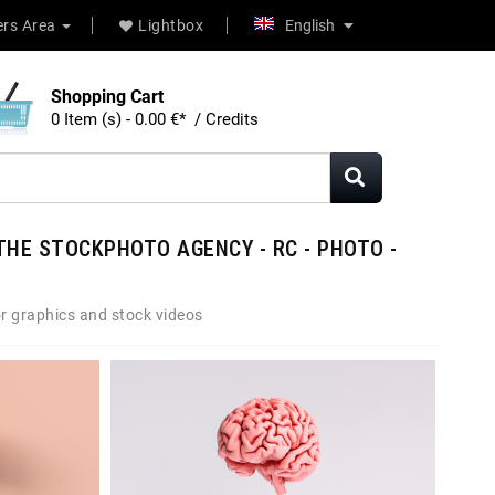
rs Area
Lightbox
English
Shopping Cart
0 Item (s) - 0.00 €* / Credits
THE STOCKPHOTO AGENCY - RC - PHOTO -
r graphics and stock videos