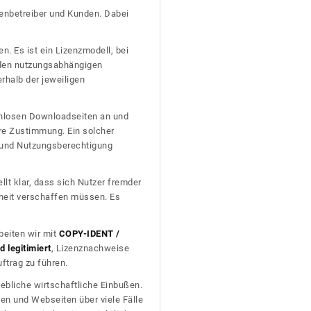
tenbetreiber und Kunden. Dabei
n. Es ist ein Lizenzmodell, bei
nden nutzungsabhängigen
erhalb der jeweiligen
tenlosen Downloadseiten an und
re Zustimmung. Ein solcher
t und Nutzungsberechtigung
llt klar, dass sich Nutzer fremder
heit verschaffen müssen. Es
beiten wir mit
COPY-IDENT /
 legitimiert
, Lizenznachweise
trag zu führen.
ebliche wirtschaftliche Einbußen.
en und Webseiten über viele Fälle