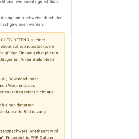
t uns, wie bereits gerichtlich
n Nutzung und Nachweise durch den
D nachgewiesen werden.
 RIGHTS-DEFEND zu einer
gebote auf rcphotostock.com
s gültige Einigung akzeptieren
ildagentur. Andernfalls bleibt
auf-, Download- oder
enen Webseite, das
nen Dritten reicht nicht aus.
ch einen datierten
die konkrete Bildnutzung
Lizenznachweis. Anerkannt wird
e“
. Eingereichte PDF-Dateien