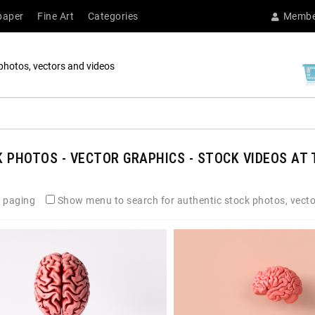
paper
Fine Art
Categories
Membe
photos, vectors and videos
 PHOTOS - VECTOR GRAPHICS - STOCK VIDEOS AT 
 paging
Show menu to search for authentic stock photos, vecto