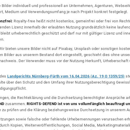
re Bilder individuell und professionell an Unternehmen, Agenturen, Websei
rt, Medium und Verwendungsumfang je nach Projekt konkret festgelegt.
enzfrei:
Royalty-free heißt nicht kostenlos, gemeinfrei oder frei von Rechte
nden Lizenz innerhalb der erlaubten Nutzung grundsätzlich keine laufe
bleibt urheberrechtlich geschützt und darf nur mit gültiger Lizenz und inn
en.
ir bieten unsere Bilder nicht auf Pixabay, Unsplash oder sonstigen kos
n Bilder aus unserem Bestand dort eingestellt, geschieht dies ohne unse
nznachweis. Der Verwender muss vor der Nutzung Herkunft, Urheberschaf
l des
Landgerichts Nürnberg-Fürth vom 16.04.2026 (Az. 19 O 1359/25)
ste
halte über den Schutz und den Umfang ihrer Nutzungsberechtigung Gewiss
digungspflicht.
ngen, die Rechteklärung und die Durchsetzung berechtigter Ansprüche ar
ND
zusammen.
RIGHTS-DEFEND ist von uns vollumfänglich beauftragt und
zu prüfen und die Klärung beziehungsweise Durchsetzung in unserem Auf
dnutzungen sowie falsche oder fehlende Urhebernennungen verursachen erh
urch Kopien, Weiterveröffentlichungen, Social Media, Marketingmateriali