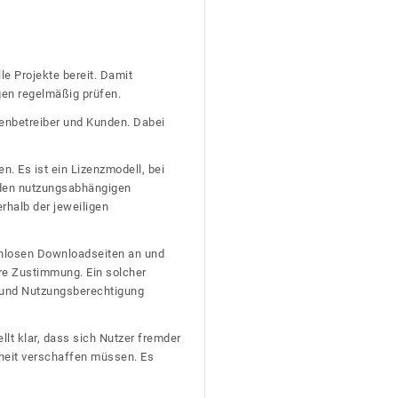
le Projekte bereit. Damit
gen regelmäßig prüfen.
tenbetreiber und Kunden. Dabei
n. Es ist ein Lizenzmodell, bei
nden nutzungsabhängigen
erhalb der jeweiligen
tenlosen Downloadseiten an und
re Zustimmung. Ein solcher
t und Nutzungsberechtigung
llt klar, dass sich Nutzer fremder
heit verschaffen müssen. Es