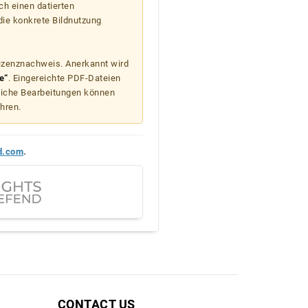
ch einen datierten
die konkrete Bildnutzung
Lizenznachweis. Anerkannt wird
e“
. Eingereichte PDF-Dateien
liche Bearbeitungen können
hren.
d.com
.
CONTACT US