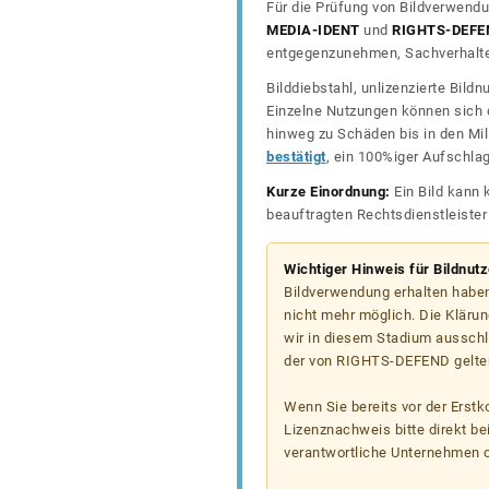
Für die Prüfung von Bildverwendu
MEDIA-IDENT
und
RIGHTS-DEFE
entgegenzunehmen, Sachverhalte 
Bilddiebstahl, unlizenzierte Bil
Einzelne Nutzungen können sich d
hinweg zu Schäden bis in den Mil
bestätigt
, ein 100%iger Aufschla
Kurze Einordnung:
Ein Bild kann 
beauftragten Rechtsdienstleiste
Wichtiger Hinweis für Bildnut
Bildverwendung erhalten haben
nicht mehr möglich. Die Klärun
wir in diesem Stadium ausschl
der von RIGHTS-DEFEND gelten
Wenn Sie bereits vor der Erst
Lizenznachweis bitte direkt b
verantwortliche Unternehmen od