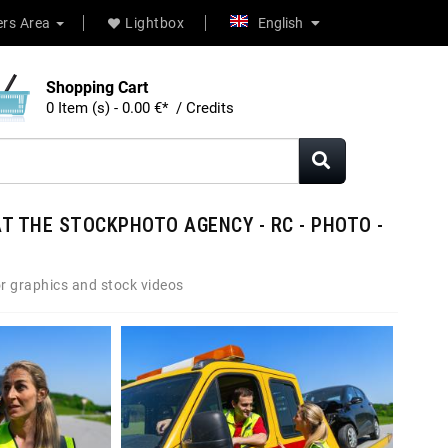
rs Area
Lightbox
English
Shopping Cart
0 Item (s) - 0.00 €* / Credits
T THE STOCKPHOTO AGENCY - RC - PHOTO -
r graphics and stock videos