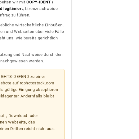
beiten wir mit
COPY-IDENT /
 legitimiert
, Lizenznachweise
trag zu führen.
ebliche wirtschaftliche Einbußen.
en und Webseiten über viele Fälle
t uns, wie bereits gerichtlich
n Nutzung und Nachweise durch den
D nachgewiesen werden.
 RIGHTS-DEFEND zu einer
gebote auf rcphotostock.com
s gültige Einigung akzeptieren
ildagentur. Andernfalls bleibt
auf-, Download- oder
enen Webseite, das
nen Dritten reicht nicht aus.