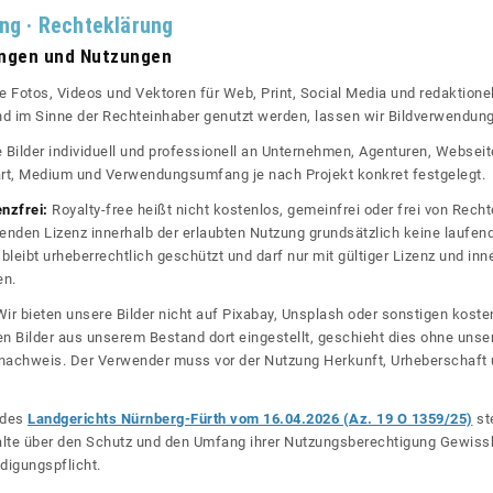
ung · Rechteklärung
ungen und Nutzungen
re Fotos, Videos und Vektoren für Web, Print, Social Media und redaktionel
 und im Sinne der Rechteinhaber genutzt werden, lassen wir Bildverwendun
re Bilder individuell und professionell an Unternehmen, Agenturen, Websei
rt, Medium und Verwendungsumfang je nach Projekt konkret festgelegt.
enzfrei:
Royalty-free heißt nicht kostenlos, gemeinfrei oder frei von Rechte
nden Lizenz innerhalb der erlaubten Nutzung grundsätzlich keine laufe
bleibt urheberrechtlich geschützt und darf nur mit gültiger Lizenz und inn
en.
ir bieten unsere Bilder nicht auf Pixabay, Unsplash oder sonstigen kos
n Bilder aus unserem Bestand dort eingestellt, geschieht dies ohne unse
nznachweis. Der Verwender muss vor der Nutzung Herkunft, Urheberschaf
l des
Landgerichts Nürnberg-Fürth vom 16.04.2026 (Az. 19 O 1359/25)
ste
halte über den Schutz und den Umfang ihrer Nutzungsberechtigung Gewiss
digungspflicht.