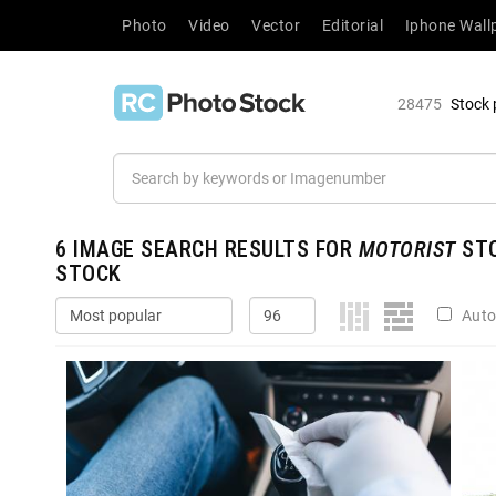
Photo
Video
Vector
Editorial
Iphone Wall
28475
Stock 
6
IMAGE SEARCH RESULTS FOR
MOTORIST
STO
STOCK
Auto