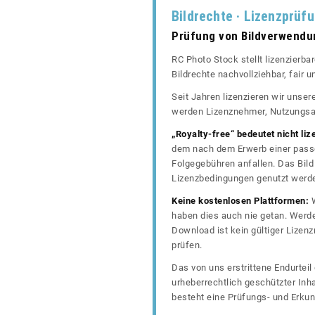
Bildrechte · Lizenzprüf
Prüfung von Bildverwend
RC Photo Stock stellt lizenzierba
Bildrechte nachvollziehbar, fair
Seit Jahren lizenzieren wir unse
werden Lizenznehmer, Nutzungsa
„Royalty-free“ bedeutet nicht liz
dem nach dem Erwerb einer passe
Folgegebühren anfallen. Das Bild 
Lizenzbedingungen genutzt werd
Keine kostenlosen Plattformen:
W
haben dies auch nie getan. Werde
Download ist kein gültiger Lize
prüfen.
Das von uns erstrittene Endurtei
urheberrechtlich geschützter In
besteht eine Prüfungs- und Erkun