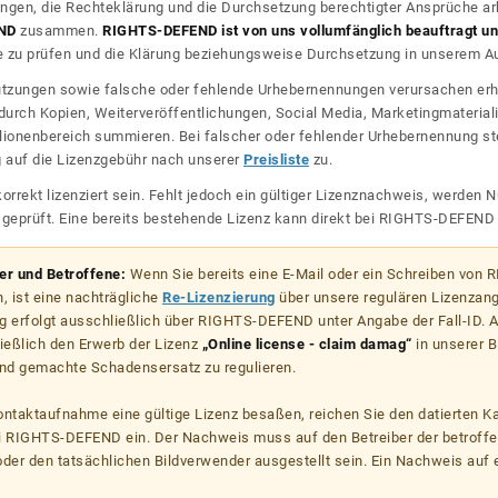
ngen, die Rechteklärung und die Durchsetzung berechtigter Ansprüche ar
ND
zusammen.
RIGHTS-DEFEND ist von uns vollumfänglich beauftragt und
zu prüfen und die Klärung beziehungsweise Durchsetzung in unserem Auf
dnutzungen sowie falsche oder fehlende Urhebernennungen verursachen erh
urch Kopien, Weiterveröffentlichungen, Social Media, Marketingmateriali
lionenbereich summieren. Bei falscher oder fehlender Urhebernennung steh
g auf die Lizenzgebühr nach unserer
Preisliste
zu.
korrekt lizenziert sein. Fehlt jedoch ein gültiger Lizenznachweis, werde
r geprüft. Eine bereits bestehende Lizenz kann direkt bei RIGHTS-DEFEN
zer und Betroffene:
Wenn Sie bereits eine E-Mail oder ein Schreiben von
, ist eine nachträgliche
Re-Lizenzierung
über unsere regulären Lizenzan
g erfolgt ausschließlich über RIGHTS-DEFEND unter Angabe der Fall-ID. Al
ießlich den Erwerb der Lizenz
„Online license - claim damag“
in unserer B
d gemachte Schadensersatz zu regulieren.
kontaktaufnahme eine gültige Lizenz besaßen, reichen Sie den datierten K
ei RIGHTS-DEFEND ein. Der Nachweis muss auf den Betreiber der betroff
er den tatsächlichen Bildverwender ausgestellt sein. Ein Nachweis auf ei