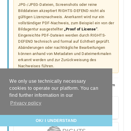
JPG-/JPEG-Dateien, Screenshots oder reine
Bilddateien akzeptiert RIGHTS-DEFEND nicht als
gültigen Lizenznachweis. Anerkannt wird nur ein
vollständiger PDF-Nachweis, zum Beispiel ein von der
Bildagentur ausgestellter
„Proof of License“
.
Eingereichte PDF-Dateien werden durch RIGHTS-
DEFEND technisch und formal auf Echtheit geprüft.
Abänderungen oder nachträgliche Bearbeitungen
können anhand von Metadaten und Dateimerkmalen
erkannt werden und zur Zurückweisung des
Nachweises führen.
We only use technically necessary
Mehr Informationen finden Sie hier. Bei Fragen zu Ihrem
cookies to operate our platform. You can
Fall wenden Sie sich bitte an
proof@rightsdefend.com
.
find further information in our
Privacy policy
OK/ I UNDERSTAND