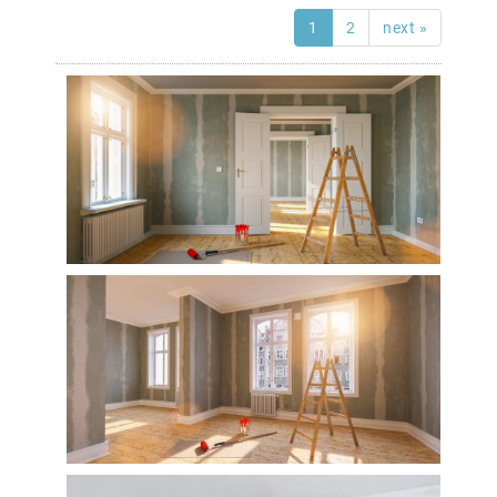
1
2
next »