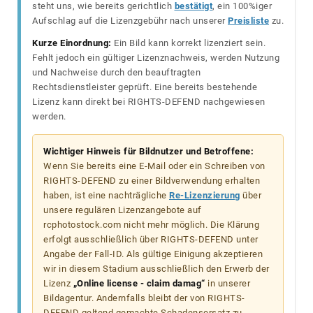
steht uns, wie bereits gerichtlich
bestätigt
, ein 100%iger
Aufschlag auf die Lizenzgebühr nach unserer
Preisliste
zu.
Kurze Einordnung:
Ein Bild kann korrekt lizenziert sein.
Fehlt jedoch ein gültiger Lizenznachweis, werden Nutzung
und Nachweise durch den beauftragten
Rechtsdienstleister geprüft. Eine bereits bestehende
Lizenz kann direkt bei RIGHTS-DEFEND nachgewiesen
werden.
Wichtiger Hinweis für Bildnutzer und Betroffene:
Wenn Sie bereits eine E-Mail oder ein Schreiben von
RIGHTS-DEFEND zu einer Bildverwendung erhalten
haben, ist eine nachträgliche
Re-Lizenzierung
über
unsere regulären Lizenzangebote auf
rcphotostock.com nicht mehr möglich. Die Klärung
erfolgt ausschließlich über RIGHTS-DEFEND unter
Angabe der Fall-ID. Als gültige Einigung akzeptieren
wir in diesem Stadium ausschließlich den Erwerb der
Lizenz
„Online license - claim damag“
in unserer
Bildagentur. Andernfalls bleibt der von RIGHTS-
DEFEND geltend gemachte Schadensersatz zu