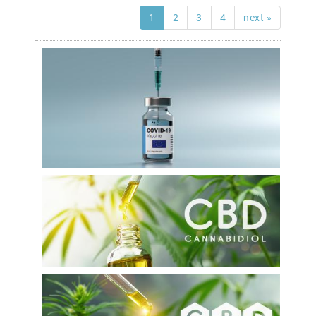
1
2
3
4
next »