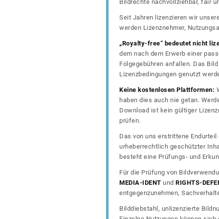
Bildrechte nachvollziehbar, fair
Seit Jahren lizenzieren wir unse
werden Lizenznehmer, Nutzungsa
„Royalty-free“ bedeutet nicht liz
dem nach dem Erwerb einer passe
Folgegebühren anfallen. Das Bild 
Lizenzbedingungen genutzt werd
Keine kostenlosen Plattformen:
W
haben dies auch nie getan. Werde
Download ist kein gültiger Lize
prüfen.
Das von uns erstrittene Endurtei
urheberrechtlich geschützter In
besteht eine Prüfungs- und Erkun
Für die Prüfung von Bildverwendu
MEDIA-IDENT
und
RIGHTS-DEFE
entgegenzunehmen, Sachverhalte 
Bilddiebstahl, unlizenzierte Bil
Einzelne Nutzungen können sich d