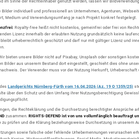
 und im Sinne der Rechteinhaber genutzt werden, lassen wir Bildverwendun
re Bilder individuell und professionell an Unternehmen, Agenturen, Websei
rt, Medium und Verwendungsumfang je nach Projekt konkret festgelegt.
enzfrei:
Royalty-free heißt nicht kostenlos, gemeinfrei oder frei von Rechte
nden Lizenz innerhalb der erlaubten Nutzung grundsätzlich keine laufe
bleibt urheberrechtlich geschützt und darf nur mit gültiger Lizenz und inn
en.
ir bieten unsere Bilder nicht auf Pixabay, Unsplash oder sonstigen kos
n Bilder aus unserem Bestand dort eingestellt, geschieht dies ohne unse
nznachweis. Der Verwender muss vor der Nutzung Herkunft, Urheberschaf
l des
Landgerichts Nürnberg-Fürth vom 16.04.2026 (Az. 19 O 1359/25)
ste
halte über den Schutz und den Umfang ihrer Nutzungsberechtigung Gewiss
digungspflicht.
ngen, die Rechteklärung und die Durchsetzung berechtigter Ansprüche ar
ND
zusammen.
RIGHTS-DEFEND ist von uns vollumfänglich beauftragt und
zu prüfen und die Klärung beziehungsweise Durchsetzung in unserem Auf
dnutzungen sowie falsche oder fehlende Urhebernennungen verursachen erh
urch Kopien, Weiterveröffentlichungen, Social Media, Marketingmateriali