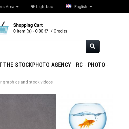
rs Area
Lightbox
English
Shopping Cart
0 Item (s) - 0.00 €* / Credits
 THE STOCKPHOTO AGENCY - RC - PHOTO -
r graphics and stock videos