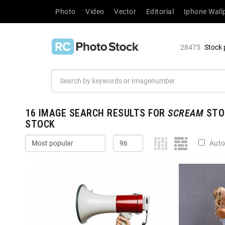
Photo
Video
Vector
Editorial
Iphone Wall
28475
Stock 
16
IMAGE SEARCH RESULTS FOR
SCREAM
STOC
STOCK
Auto