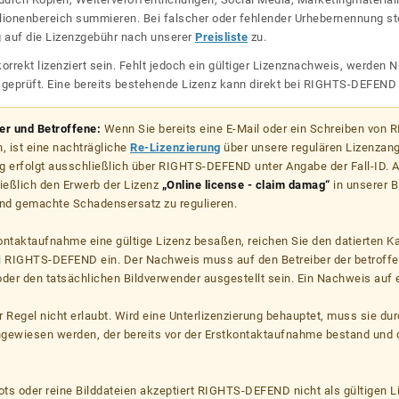
lionenbereich summieren. Bei falscher oder fehlender Urhebernennung steh
g auf die Lizenzgebühr nach unserer
Preisliste
zu.
korrekt lizenziert sein. Fehlt jedoch ein gültiger Lizenznachweis, werde
r geprüft. Eine bereits bestehende Lizenz kann direkt bei RIGHTS-DEFEN
zer und Betroffene:
Wenn Sie bereits eine E-Mail oder ein Schreiben von
, ist eine nachträgliche
Re-Lizenzierung
über unsere regulären Lizenzan
g erfolgt ausschließlich über RIGHTS-DEFEND unter Angabe der Fall-ID. Al
ießlich den Erwerb der Lizenz
„Online license - claim damag“
in unserer B
d gemachte Schadensersatz zu regulieren.
kontaktaufnahme eine gültige Lizenz besaßen, reichen Sie den datierten K
ei RIGHTS-DEFEND ein. Der Nachweis muss auf den Betreiber der betroff
er den tatsächlichen Bildverwender ausgestellt sein. Ein Nachweis auf ei
er Regel nicht erlaubt. Wird eine Unterlizenzierung behauptet, muss sie dur
hgewiesen werden, der bereits vor der Erstkontaktaufnahme bestand und 
s oder reine Bilddateien akzeptiert RIGHTS-DEFEND nicht als gültigen 