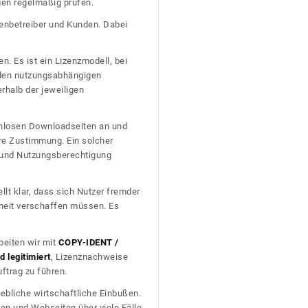
gen regelmäßig prüfen.
tenbetreiber und Kunden. Dabei
n. Es ist ein Lizenzmodell, bei
nden nutzungsabhängigen
erhalb der jeweiligen
tenlosen Downloadseiten an und
re Zustimmung. Ein solcher
t und Nutzungsberechtigung
llt klar, dass sich Nutzer fremder
heit verschaffen müssen. Es
beiten wir mit
COPY-IDENT /
 legitimiert
, Lizenznachweise
trag zu führen.
ebliche wirtschaftliche Einbußen.
en und Webseiten über viele Fälle