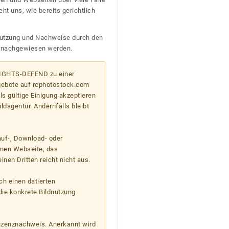
t uns, wie bereits gerichtlich
n Nutzung und Nachweise durch den
D nachgewiesen werden.
 RIGHTS-DEFEND zu einer
gebote auf rcphotostock.com
s gültige Einigung akzeptieren
ildagentur. Andernfalls bleibt
auf-, Download- oder
enen Webseite, das
nen Dritten reicht nicht aus.
ch einen datierten
die konkrete Bildnutzung
Lizenznachweis. Anerkannt wird