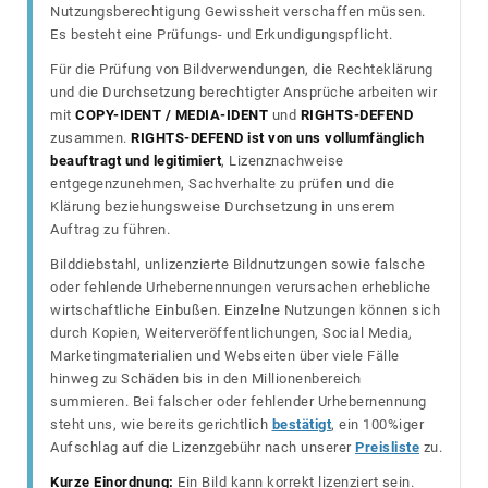
Nutzungsberechtigung Gewissheit verschaffen müssen.
Es besteht eine Prüfungs- und Erkundigungspflicht.
Für die Prüfung von Bildverwendungen, die Rechteklärung
und die Durchsetzung berechtigter Ansprüche arbeiten wir
mit
COPY-IDENT / MEDIA-IDENT
und
RIGHTS-DEFEND
zusammen.
RIGHTS-DEFEND ist von uns vollumfänglich
beauftragt und legitimiert
, Lizenznachweise
entgegenzunehmen, Sachverhalte zu prüfen und die
Klärung beziehungsweise Durchsetzung in unserem
Auftrag zu führen.
Bilddiebstahl, unlizenzierte Bildnutzungen sowie falsche
oder fehlende Urhebernennungen verursachen erhebliche
wirtschaftliche Einbußen. Einzelne Nutzungen können sich
durch Kopien, Weiterveröffentlichungen, Social Media,
Marketingmaterialien und Webseiten über viele Fälle
hinweg zu Schäden bis in den Millionenbereich
summieren. Bei falscher oder fehlender Urhebernennung
steht uns, wie bereits gerichtlich
bestätigt
, ein 100%iger
Aufschlag auf die Lizenzgebühr nach unserer
Preisliste
zu.
Kurze Einordnung:
Ein Bild kann korrekt lizenziert sein.