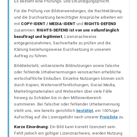
Es besteht eine Prüfungs- und Erkundigungspflicht.
Für die Prüfung von Bildverwendungen, die Rechteklärung
und die Durchsetzung berechtigter Ansprüche arbeiten wir
mit
COPY-IDENT / MEDIA-IDENT
und
RIGHTS-DEFEND
zusammen.
RIGHTS-DEFEND ist von uns vollumfänglich
beauftragt und legitimiert
, Lizenznachweise
entgegenzunehmen, Sachverhalte zu prüfen und die
Klärung beziehungsweise Durchsetzung in unserem
Auftrag zu führen.
Bilddiebstahl, unlizenzierte Bildnutzungen sowie falsche
oder fehlende Urhebernennungen verursachen erhebliche
wirtschaftliche Einbußen. Einzelne Nutzungen können sich
durch Kopien, Weiterveröffentlichungen, Social Media,
Marketingmaterialien und Webseiten über viele Fälle
hinweg zu Schäden bis in den Millionenbereich
summieren. Bei falscher oder fehlender Urhebernennung
steht uns, wie bereits gerichtlich
bestätigt
, ein 100%iger
Aufschlag auf die Lizenzgebühr nach unserer
Preisliste
zu.
Kurze Einordnung:
Ein Bild kann korrekt lizenziert sein.
Fehlt jedoch ein gültiger Lizenznachweis, werden Nutzung