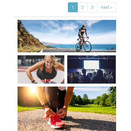
1
2
3
next »