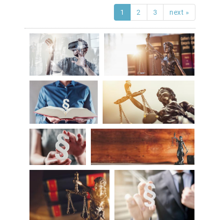
1
2
3
next »