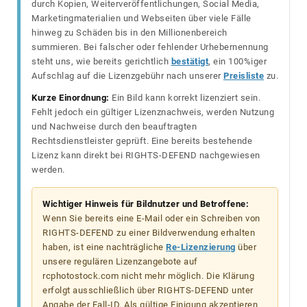
durch Kopien, Weiterveröffentlichungen, Social Media,
Marketingmaterialien und Webseiten über viele Fälle
hinweg zu Schäden bis in den Millionenbereich
summieren. Bei falscher oder fehlender Urhebernennung
steht uns, wie bereits gerichtlich
bestätigt
, ein 100%iger
Aufschlag auf die Lizenzgebühr nach unserer
Preisliste
zu.
Kurze Einordnung:
Ein Bild kann korrekt lizenziert sein.
Fehlt jedoch ein gültiger Lizenznachweis, werden Nutzung
und Nachweise durch den beauftragten
Rechtsdienstleister geprüft. Eine bereits bestehende
Lizenz kann direkt bei RIGHTS-DEFEND nachgewiesen
werden.
Wichtiger Hinweis für Bildnutzer und Betroffene:
Wenn Sie bereits eine E-Mail oder ein Schreiben von
RIGHTS-DEFEND zu einer Bildverwendung erhalten
haben, ist eine nachträgliche
Re-Lizenzierung
über
unsere regulären Lizenzangebote auf
rcphotostock.com nicht mehr möglich. Die Klärung
erfolgt ausschließlich über RIGHTS-DEFEND unter
Angabe der Fall-ID. Als gültige Einigung akzeptieren