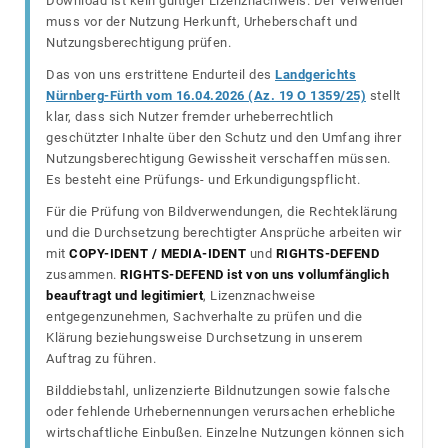
Download ist kein gültiger Lizenznachweis. Der Verwender
muss vor der Nutzung Herkunft, Urheberschaft und
Nutzungsberechtigung prüfen.
Das von uns erstrittene Endurteil des
Landgerichts
Nürnberg-Fürth vom 16.04.2026 (Az. 19 O 1359/25)
stellt
klar, dass sich Nutzer fremder urheberrechtlich
geschützter Inhalte über den Schutz und den Umfang ihrer
Nutzungsberechtigung Gewissheit verschaffen müssen.
Es besteht eine Prüfungs- und Erkundigungspflicht.
Für die Prüfung von Bildverwendungen, die Rechteklärung
und die Durchsetzung berechtigter Ansprüche arbeiten wir
mit
COPY-IDENT / MEDIA-IDENT
und
RIGHTS-DEFEND
zusammen.
RIGHTS-DEFEND ist von uns vollumfänglich
beauftragt und legitimiert
, Lizenznachweise
entgegenzunehmen, Sachverhalte zu prüfen und die
Klärung beziehungsweise Durchsetzung in unserem
Auftrag zu führen.
Bilddiebstahl, unlizenzierte Bildnutzungen sowie falsche
oder fehlende Urhebernennungen verursachen erhebliche
wirtschaftliche Einbußen. Einzelne Nutzungen können sich