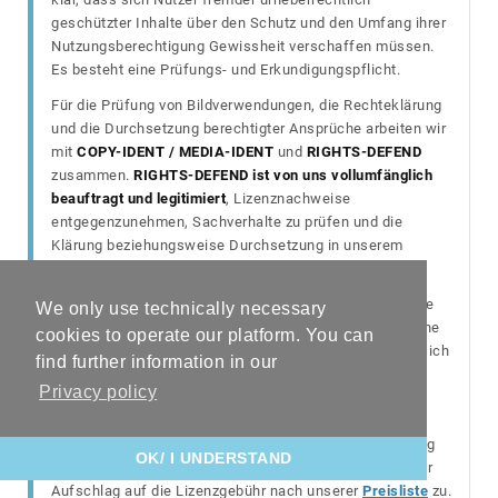
geschützter Inhalte über den Schutz und den Umfang ihrer
Nutzungsberechtigung Gewissheit verschaffen müssen.
Es besteht eine Prüfungs- und Erkundigungspflicht.
Für die Prüfung von Bildverwendungen, die Rechteklärung
und die Durchsetzung berechtigter Ansprüche arbeiten wir
mit
COPY-IDENT / MEDIA-IDENT
und
RIGHTS-DEFEND
zusammen.
RIGHTS-DEFEND ist von uns vollumfänglich
beauftragt und legitimiert
, Lizenznachweise
entgegenzunehmen, Sachverhalte zu prüfen und die
Klärung beziehungsweise Durchsetzung in unserem
Auftrag zu führen.
Bilddiebstahl, unlizenzierte Bildnutzungen sowie falsche
We only use technically necessary
oder fehlende Urhebernennungen verursachen erhebliche
cookies to operate our platform. You can
wirtschaftliche Einbußen. Einzelne Nutzungen können sich
find further information in our
durch Kopien, Weiterveröffentlichungen, Social Media,
Privacy policy
Marketingmaterialien und Webseiten über viele Fälle
hinweg zu Schäden bis in den Millionenbereich
summieren. Bei falscher oder fehlender Urhebernennung
OK/ I UNDERSTAND
steht uns, wie bereits gerichtlich
bestätigt
, ein 100%iger
Aufschlag auf die Lizenzgebühr nach unserer
Preisliste
zu.