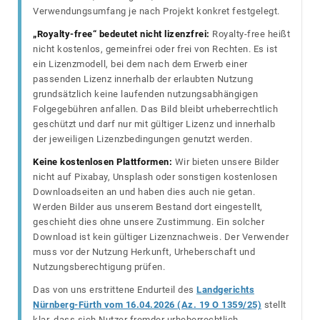
Verwendungsumfang je nach Projekt konkret festgelegt.
„Royalty-free“ bedeutet nicht lizenzfrei:
Royalty-free heißt
nicht kostenlos, gemeinfrei oder frei von Rechten. Es ist
ein Lizenzmodell, bei dem nach dem Erwerb einer
passenden Lizenz innerhalb der erlaubten Nutzung
grundsätzlich keine laufenden nutzungsabhängigen
Folgegebühren anfallen. Das Bild bleibt urheberrechtlich
geschützt und darf nur mit gültiger Lizenz und innerhalb
der jeweiligen Lizenzbedingungen genutzt werden.
Keine kostenlosen Plattformen:
Wir bieten unsere Bilder
nicht auf Pixabay, Unsplash oder sonstigen kostenlosen
Downloadseiten an und haben dies auch nie getan.
Werden Bilder aus unserem Bestand dort eingestellt,
geschieht dies ohne unsere Zustimmung. Ein solcher
Download ist kein gültiger Lizenznachweis. Der Verwender
muss vor der Nutzung Herkunft, Urheberschaft und
Nutzungsberechtigung prüfen.
Das von uns erstrittene Endurteil des
Landgerichts
Nürnberg-Fürth vom 16.04.2026 (Az. 19 O 1359/25)
stellt
klar, dass sich Nutzer fremder urheberrechtlich