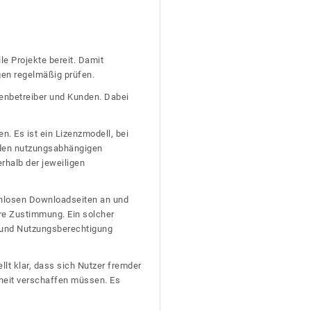
le Projekte bereit. Damit
gen regelmäßig prüfen.
tenbetreiber und Kunden. Dabei
n. Es ist ein Lizenzmodell, bei
nden nutzungsabhängigen
erhalb der jeweiligen
tenlosen Downloadseiten an und
re Zustimmung. Ein solcher
t und Nutzungsberechtigung
llt klar, dass sich Nutzer fremder
heit verschaffen müssen. Es