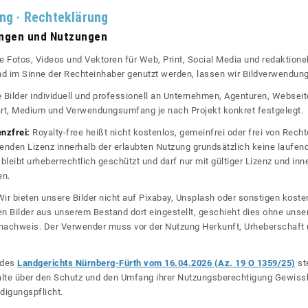
ung · Rechteklärung
ungen und Nutzungen
re Fotos, Videos und Vektoren für Web, Print, Social Media und redaktionel
 und im Sinne der Rechteinhaber genutzt werden, lassen wir Bildverwendun
re Bilder individuell und professionell an Unternehmen, Agenturen, Websei
rt, Medium und Verwendungsumfang je nach Projekt konkret festgelegt.
enzfrei:
Royalty-free heißt nicht kostenlos, gemeinfrei oder frei von Rechte
nden Lizenz innerhalb der erlaubten Nutzung grundsätzlich keine laufe
bleibt urheberrechtlich geschützt und darf nur mit gültiger Lizenz und inn
en.
ir bieten unsere Bilder nicht auf Pixabay, Unsplash oder sonstigen kos
n Bilder aus unserem Bestand dort eingestellt, geschieht dies ohne unse
nznachweis. Der Verwender muss vor der Nutzung Herkunft, Urheberschaf
l des
Landgerichts Nürnberg-Fürth vom 16.04.2026 (Az. 19 O 1359/25)
ste
halte über den Schutz und den Umfang ihrer Nutzungsberechtigung Gewiss
digungspflicht.