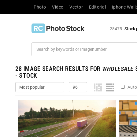
Photo
Video
Vector
Editorial
Iphone Wall
28475
Stock 
28
IMAGE SEARCH RESULTS FOR
WHOLESALE
S
- STOCK
Auto