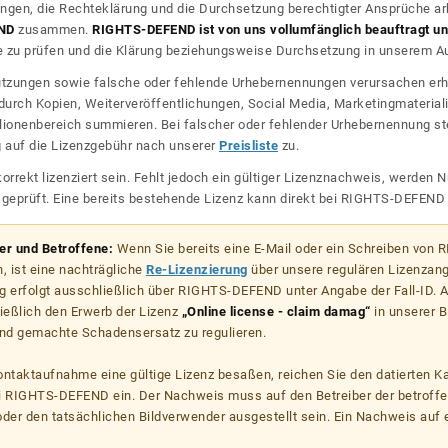
ngen, die Rechteklärung und die Durchsetzung berechtigter Ansprüche ar
ND
zusammen.
RIGHTS-DEFEND ist von uns vollumfänglich beauftragt und
zu prüfen und die Klärung beziehungsweise Durchsetzung in unserem Auf
dnutzungen sowie falsche oder fehlende Urhebernennungen verursachen erh
urch Kopien, Weiterveröffentlichungen, Social Media, Marketingmateriali
lionenbereich summieren. Bei falscher oder fehlender Urhebernennung steh
g auf die Lizenzgebühr nach unserer
Preisliste
zu.
korrekt lizenziert sein. Fehlt jedoch ein gültiger Lizenznachweis, werde
r geprüft. Eine bereits bestehende Lizenz kann direkt bei RIGHTS-DEFEN
zer und Betroffene:
Wenn Sie bereits eine E-Mail oder ein Schreiben von
, ist eine nachträgliche
Re-Lizenzierung
über unsere regulären Lizenzan
g erfolgt ausschließlich über RIGHTS-DEFEND unter Angabe der Fall-ID. Al
ießlich den Erwerb der Lizenz
„Online license - claim damag“
in unserer B
d gemachte Schadensersatz zu regulieren.
kontaktaufnahme eine gültige Lizenz besaßen, reichen Sie den datierten K
ei RIGHTS-DEFEND ein. Der Nachweis muss auf den Betreiber der betroff
er den tatsächlichen Bildverwender ausgestellt sein. Ein Nachweis auf ei