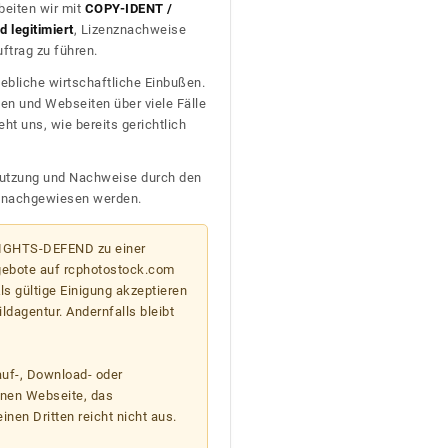
beiten wir mit
COPY-IDENT /
 legitimiert
, Lizenznachweise
trag zu führen.
ebliche wirtschaftliche Einbußen.
en und Webseiten über viele Fälle
t uns, wie bereits gerichtlich
n Nutzung und Nachweise durch den
D nachgewiesen werden.
 RIGHTS-DEFEND zu einer
gebote auf rcphotostock.com
s gültige Einigung akzeptieren
ildagentur. Andernfalls bleibt
auf-, Download- oder
enen Webseite, das
nen Dritten reicht nicht aus.