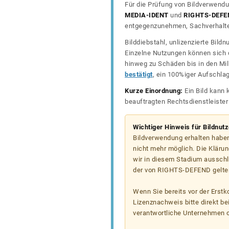
Für die Prüfung von Bildverwendu
MEDIA-IDENT
und
RIGHTS-DEFE
entgegenzunehmen, Sachverhalte 
Bilddiebstahl, unlizenzierte Bil
Einzelne Nutzungen können sich d
hinweg zu Schäden bis in den Mil
bestätigt
, ein 100%iger Aufschla
Kurze Einordnung:
Ein Bild kann 
beauftragten Rechtsdienstleiste
Wichtiger Hinweis für Bildnut
Bildverwendung erhalten haben
nicht mehr möglich. Die Klärun
wir in diesem Stadium ausschl
der von RIGHTS-DEFEND gelten
Wenn Sie bereits vor der Erst
Lizenznachweis bitte direkt b
verantwortliche Unternehmen od