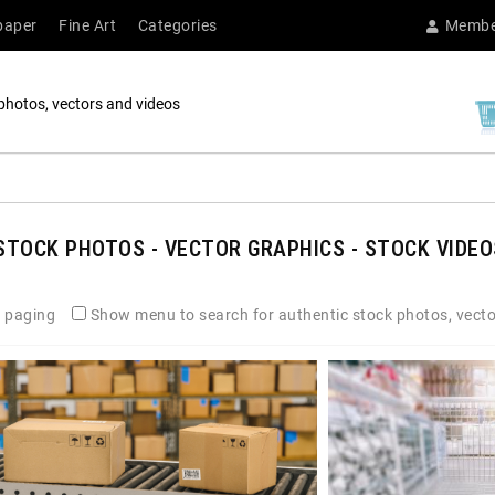
paper
Fine Art
Categories
Membe
photos, vectors and videos
TOCK PHOTOS - VECTOR GRAPHICS - STOCK VIDEO
 paging
Show menu to search for authentic stock photos, vecto