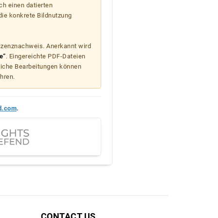
ch einen datierten
die konkrete Bildnutzung
Lizenznachweis. Anerkannt wird
e“
. Eingereichte PDF-Dateien
liche Bearbeitungen können
hren.
d.com
.
CONTACT US