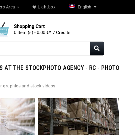
rs Area
Lightbox
English
Shopping Cart
0 Item (s) - 0.00 €* / Credits
S AT THE STOCKPHOTO AGENCY - RC - PHOTO
r graphics and stock videos