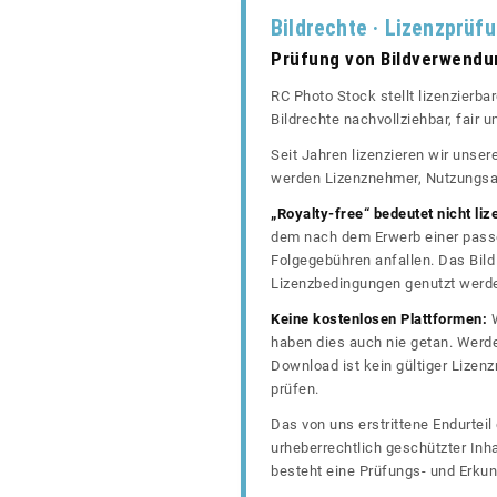
Bildrechte · Lizenzprüf
Prüfung von Bildverwend
RC Photo Stock stellt lizenzierba
Bildrechte nachvollziehbar, fair
Seit Jahren lizenzieren wir unse
werden Lizenznehmer, Nutzungsa
„Royalty-free“ bedeutet nicht liz
dem nach dem Erwerb einer passe
Folgegebühren anfallen. Das Bild 
Lizenzbedingungen genutzt werd
Keine kostenlosen Plattformen:
W
haben dies auch nie getan. Werde
Download ist kein gültiger Lize
prüfen.
Das von uns erstrittene Endurtei
urheberrechtlich geschützter In
besteht eine Prüfungs- und Erkun