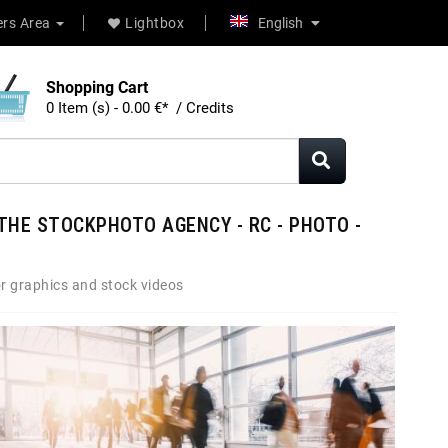
rs Area
Lightbox
English
Shopping Cart
0 Item (s) - 0.00 €* / Credits
THE STOCKPHOTO AGENCY - RC - PHOTO -
r graphics and stock videos