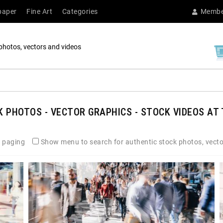
paper
Fine Art
Categories
Membe
photos, vectors and videos
 PHOTOS - VECTOR GRAPHICS - STOCK VIDEOS AT 
 paging
Show menu to search for authentic stock photos, vecto