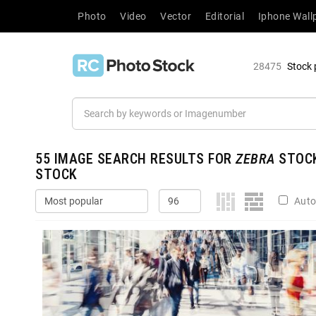
Photo
Video
Vector
Editorial
Iphone Wall
28475
Stock 
55
IMAGE SEARCH RESULTS FOR
ZEBRA
STOCK
STOCK
Auto