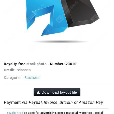
Royalty-free
stock photo
- Number: 23610
Credit:
rclassen
Kategorien:
Business
Download layout file
Payment via
Paypal
,
Invoice
,
Bitcoin
or
Amazon Pay
royalty-free
be used for
advertising
,
press material
,
websites
, social