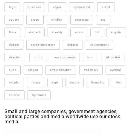
logo
business
edges
operational
brand
square
green
window
corporate
eco
firma
abstract
identity
arrow
3d
angular
design
corporate design
organic
environment
direction
round
environmental
icon
silhouette
cube
slogan
arrow direction
trademark
symbol
circular
forest
sign
nature
branding
leaf
colorful
dynamics
Small and large companies, government agencies,
political parties and media worldwide use our stock
media