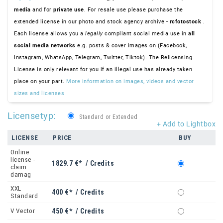
media
and for
private use
. For resale use please purchase the
extended license in our photo and stock agency archive -
rcfotostock
.
Each license allows you a
legally
compliant social media use in
all
social media networks
e.g. posts & cover images on (Facebook,
Instagram, WhatsApp, Telegram, Twitter, Tiktok). The Relicensing
License is only relevant for you if an illegal use has already taken
place on your part.
More information on images, videos and vector
sizes and licenses
Licensetyp:
Standard or Extended
+ Add to Lightbox
LICENSE
PRICE
BUY
Online
license -
1829.7 €* / Credits
claim
damag
XXL
400 €* / Credits
Standard
V Vector
450 €* / Credits