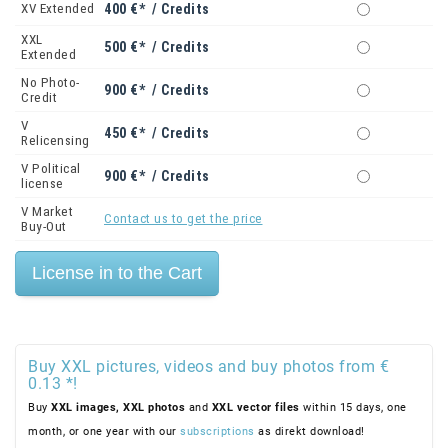
XV Extended
400 €* / Credits
XXL
500 €* / Credits
Extended
No Photo-
900 €* / Credits
Credit
V
450 €* / Credits
Relicensing
V Political
900 €* / Credits
license
V Market
Contact us to get the price
Buy-Out
Buy XXL pictures, videos and buy photos from €
0.13 *!
Buy
XXL images,
XXL photos
and
XXL vector files
within 15 days, one
month, or one year with our
subscriptions
as direkt download!