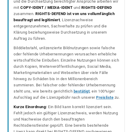
und die Durchsetzung berechtigter Ansprüche arbeiten wir
mit
COPY-IDENT / MEDIA-IDENT
und
RIGHTS-DEFEND
zusammen.
RIGHTS-DEFEND ist von uns vollumfänglich
beauftragt und legitimiert
, Lizenznachweise
entgegenzunehmen, Sachverhalte zu prüfen und die
Klärung beziehungsweise Durchsetzung in unserem
Auftrag zu führen.
Bilddiebstahl, unlizenzierte Bildnutzungen sowie falsche
oder fehlende Urhebernennungen verursachen erhebliche
wirtschaftliche Einbußen. Einzelne Nutzungen können sich
durch Kopien, Weiterveröffentlichungen, Social Media,
Marketingmaterialien und Webseiten über viele Fälle
hinweg zu Schäden bis in den Millionenbereich
summieren. Bei falscher oder fehlender Urhebernennung
steht uns, wie bereits gerichtlich
bestätigt
, ein 100%iger
Aufschlag auf die Lizenzgebühr nach unserer
Preisliste
zu.
Kurze Einordnung:
Ein Bild kann korrekt lizenziert sein.
Fehlt jedoch ein gültiger Lizenznachweis, werden Nutzung
und Nachweise durch den beauftragten
Rechtsdienstleister geprüft. Eine bereits bestehende
Lizenz kann direkt bei RIGHTS-DEFEND nachgewiesen