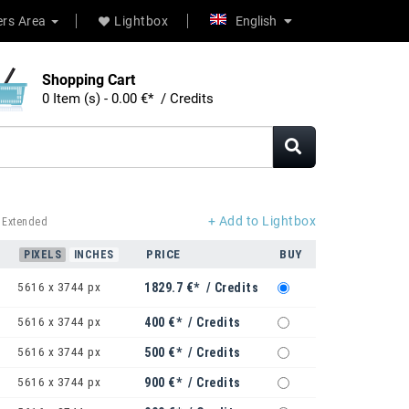
rs Area
Lightbox
English
Shopping Cart
0 Item (s) - 0.00 €* / Credits
+ Add to Lightbox
 Extended
PRICE
BUY
PIXELS
INCHES
5616 x 3744 px
1829.7 €* / Credits
5616 x 3744 px
400 €* / Credits
5616 x 3744 px
500 €* / Credits
5616 x 3744 px
900 €* / Credits