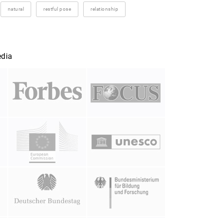
natural
restful pose
relationship
edia