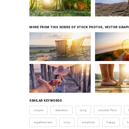
MORE FROM THIS SERIES OF STOCK PHOTOS, VECTOR GRAPH
SIMILAR KEYWORDS
couple
relaxation
lying
wooden floor
togetherness
cozy
simplicity
happy
h