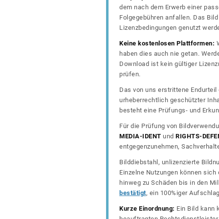
dem nach dem Erwerb einer passe
Folgegebühren anfallen. Das Bild 
Lizenzbedingungen genutzt werd
Keine kostenlosen Plattformen:
W
haben dies auch nie getan. Werde
Download ist kein gültiger Lize
prüfen.
Das von uns erstrittene Endurtei
urheberrechtlich geschützter In
besteht eine Prüfungs- und Erkun
Für die Prüfung von Bildverwendu
MEDIA-IDENT
und
RIGHTS-DEFE
entgegenzunehmen, Sachverhalte 
Bilddiebstahl, unlizenzierte Bil
Einzelne Nutzungen können sich d
hinweg zu Schäden bis in den Mil
bestätigt
, ein 100%iger Aufschla
Kurze Einordnung:
Ein Bild kann 
beauftragten Rechtsdienstleiste