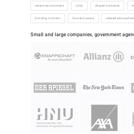
serene environment
unity
shared moments
i
bonding moment
love and peace
relaxed atmospher
Small and large companies, government agenci