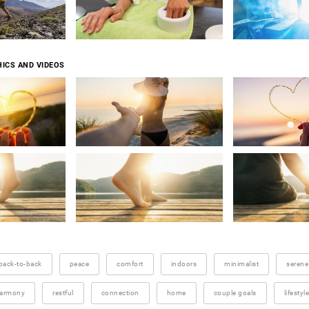
ICS AND VIDEOS
back-to-back
peace
comfort
indoors
minimalist
serene
armony
restful
connection
home
couple goals
lifestyle