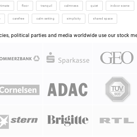
ntimate
floor
tranquil
calmness
quiet
indoor scene
e
carefree
calm setting
simplicity
shared space
es, political parties and media worldwide use our stock m