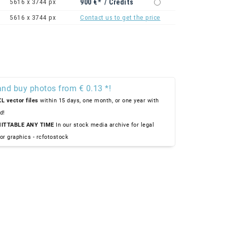
5616 x 3744 px
900 €* / Credits
5616 x 3744 px
Contact us to get the price
and buy photos from € 0.13 *!
L vector files
within 15 days, one month, or one year with
d!
ITTABLE ANY TIME
In our stock media archive for legal
or graphics - rcfotostock