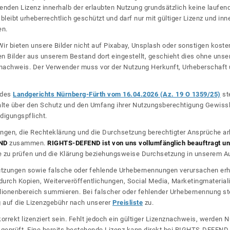
nden Lizenz innerhalb der erlaubten Nutzung grundsätzlich keine laufe
bleibt urheberrechtlich geschützt und darf nur mit gültiger Lizenz und inn
en.
ir bieten unsere Bilder nicht auf Pixabay, Unsplash oder sonstigen kos
n Bilder aus unserem Bestand dort eingestellt, geschieht dies ohne unse
nznachweis. Der Verwender muss vor der Nutzung Herkunft, Urheberschaf
l des
Landgerichts Nürnberg-Fürth vom 16.04.2026 (Az. 19 O 1359/25)
ste
halte über den Schutz und den Umfang ihrer Nutzungsberechtigung Gewiss
digungspflicht.
ngen, die Rechteklärung und die Durchsetzung berechtigter Ansprüche ar
ND
zusammen.
RIGHTS-DEFEND ist von uns vollumfänglich beauftragt und
zu prüfen und die Klärung beziehungsweise Durchsetzung in unserem Auf
dnutzungen sowie falsche oder fehlende Urhebernennungen verursachen erh
urch Kopien, Weiterveröffentlichungen, Social Media, Marketingmateriali
lionenbereich summieren. Bei falscher oder fehlender Urhebernennung steh
g auf die Lizenzgebühr nach unserer
Preisliste
zu.
korrekt lizenziert sein. Fehlt jedoch ein gültiger Lizenznachweis, werde
r geprüft. Eine bereits bestehende Lizenz kann direkt bei RIGHTS-DEFEN