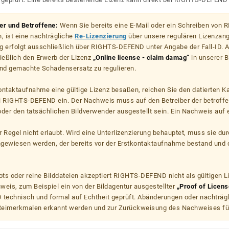
zer und Betroffene:
Wenn Sie bereits eine E-Mail oder ein Schreiben von
, ist eine nachträgliche
Re-Lizenzierung
über unsere regulären Lizenzan
g erfolgt ausschließlich über RIGHTS-DEFEND unter Angabe der Fall-ID. Al
ießlich den Erwerb der Lizenz
„Online license - claim damag“
in unserer B
d gemachte Schadensersatz zu regulieren.
kontaktaufnahme eine gültige Lizenz besaßen, reichen Sie den datierten K
ei RIGHTS-DEFEND ein. Der Nachweis muss auf den Betreiber der betroff
er den tatsächlichen Bildverwender ausgestellt sein. Ein Nachweis auf ei
er Regel nicht erlaubt. Wird eine Unterlizenzierung behauptet, muss sie dur
hgewiesen werden, der bereits vor der Erstkontaktaufnahme bestand und 
s oder reine Bilddateien akzeptiert RIGHTS-DEFEND nicht als gültigen 
weis, zum Beispiel ein von der Bildagentur ausgestellter
„Proof of Licens
echnisch und formal auf Echtheit geprüft. Abänderungen oder nachträg
teimerkmalen erkannt werden und zur Zurückweisung des Nachweises fü