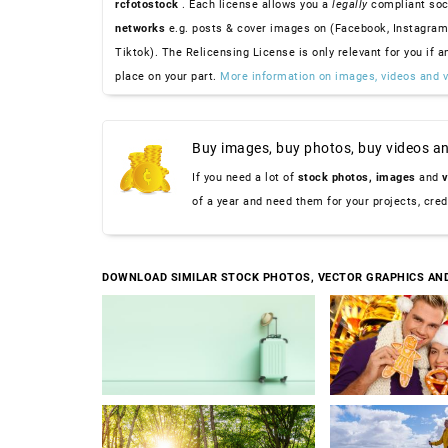
rcfotostock
. Each license allows you a
legally
compliant soc
networks
e.g. posts & cover images on (Facebook, Instagram
Tiktok). The Relicensing License is only relevant for you if a
place on your part.
More information on images, videos and v
Buy images, buy photos, buy videos an
If you need a lot of
stock photos,
images
and
v
of a year and need them for your projects, cre
DOWNLOAD SIMILAR STOCK PHOTOS, VECTOR GRAPHICS AN