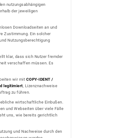
nden nutzungsabhängigen
erhalb der jeweiligen
tenlosen Downloadseiten an und
re Zustimmung. Ein solcher
t und Nutzungsberechtigung
llt klar, dass sich Nutzer fremder
heit verschaffen müssen. Es
beiten wir mit
COPY-IDENT /
 legitimiert
, Lizenznachweise
trag zu führen.
ebliche wirtschaftliche Einbußen.
en und Webseiten über viele Fälle
t uns, wie bereits gerichtlich
n Nutzung und Nachweise durch den
D nachgewiesen werden.