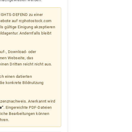
 RIGHTS-DEFEND zu einer
gebote auf rcphotostock.com
s gültige Einigung akzeptieren
ildagentur. Andernfalls bleibt
auf-, Download- oder
enen Webseite, das
nen Dritten reicht nicht aus.
ch einen datierten
die konkrete Bildnutzung
Lizenznachweis. Anerkannt wird
e“
. Eingereichte PDF-Dateien
liche Bearbeitungen können
hren.