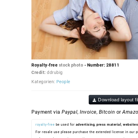
Royalty-free
stock photo
- Number: 28811
Credit:
ddrubig
Kategorien:
People
Download layout fi
Payment via
Paypal
,
Invoice
,
Bitcoin
or
Amazo
royalty-free
be used for
advertising
,
press material
,
websites
For resale use please purchase the extended license in our p