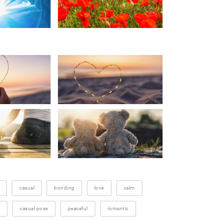
casual
bonding
love
calm
casual pose
peaceful
romantic