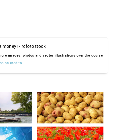
e money! - rcfotostock
 more
images,
photos
and
vector illustrations
over the course
on on credits