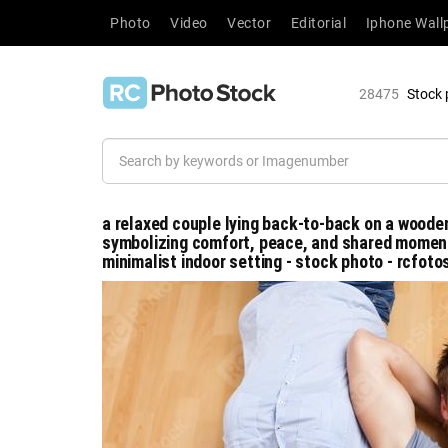
Photo
Video
Vector
Editorial
Iphone Wall
28475
Stock 
a relaxed couple lying back-to-back on a wooden
symbolizing comfort, peace, and shared moments
minimalist indoor setting - stock photo - rcfot