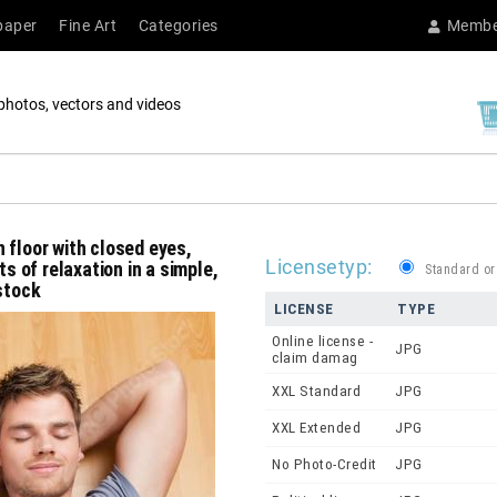
paper
Fine Art
Categories
Membe
photos, vectors and videos
 floor with closed eyes,
Licensetyp:
 of relaxation in a simple,
Standard or
ostock
LICENSE
TYPE
Online license -
JPG
claim damag
XXL Standard
JPG
XXL Extended
JPG
No Photo-Credit
JPG