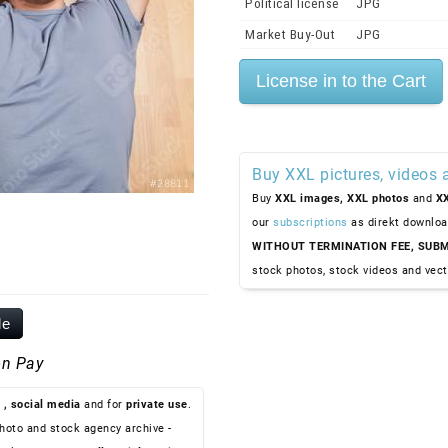
Political license
JPG
Market Buy-Out
JPG
Buy XXL pictures, videos 
Buy
XXL images,
XXL photos
and
XX
our
subscriptions
as direkt downloa
WITHOUT TERMINATION FEE, SUBM
stock photos, stock videos and vect
le
n Pay
, social media
and for
private use
.
hoto and stock agency archive -