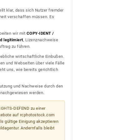
llt klar, dass sich Nutzer fremder
heit verschaffen müssen. Es
beiten wir mit
COPY-IDENT /
 legitimiert
, Lizenznachweise
trag zu führen.
ebliche wirtschaftliche Einbußen.
en und Webseiten über viele Fälle
t uns, wie bereits gerichtlich
n Nutzung und Nachweise durch den
D nachgewiesen werden.
 RIGHTS-DEFEND zu einer
gebote auf rcphotostock.com
s gültige Einigung akzeptieren
ildagentur. Andernfalls bleibt