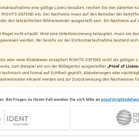
kontaktaufnahme eine gültige Lizenz besaßen, reichen Sie den datierten K
ei RIGHTS-DEFEND ein. Der Nachweis muss auf den Betreiber der betroff
er den tatsächlichen Bildverwender ausgestellt sein. Ein Nachweis auf ei
er Regel nicht erlaubt. Wird eine Unterlizenzierung behauptet, muss sie dur
hgewiesen werden, der bereits vor der Erstkontaktaufnahme bestand und 
s oder reine Bilddateien akzeptiert RIGHTS-DEFEND nicht als gültigen 
weis, zum Beispiel ein von der Bildagentur ausgestellter
„Proof of Licens
echnisch und formal auf Echtheit geprüft. Abänderungen oder nachträg
teimerkmalen erkannt werden und zur Zurückweisung des Nachweises fü
er. Bei Fragen zu Ihrem Fall wenden Sie sich bitte an
proof@rightsdefen