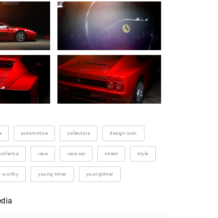
e
automotive
collectors
design icon
ninfarina
race
race car
street
style
worthy
young timer
youngtimer
edia