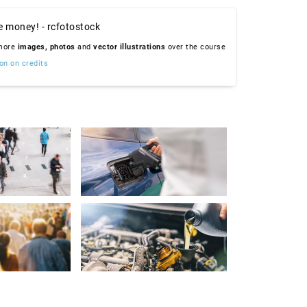
e money! - rcfotostock
 more
images,
photos
and
vector illustrations
over the course
on on credits