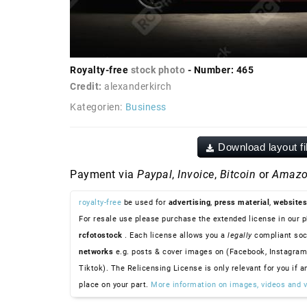
Royalty-free
stock photo
- Number: 465
Credit:
alexanderkirch
Kategorien:
Business
Download layout fi
Payment via
Paypal
,
Invoice
,
Bitcoin
or
Amazo
royalty-free
be used for
advertising
,
press material
,
websites
For resale use please purchase the extended license in our p
rcfotostock
. Each license allows you a
legally
compliant soc
networks
e.g. posts & cover images on (Facebook, Instagram
Tiktok). The Relicensing License is only relevant for you if a
place on your part.
More information on images, videos and v