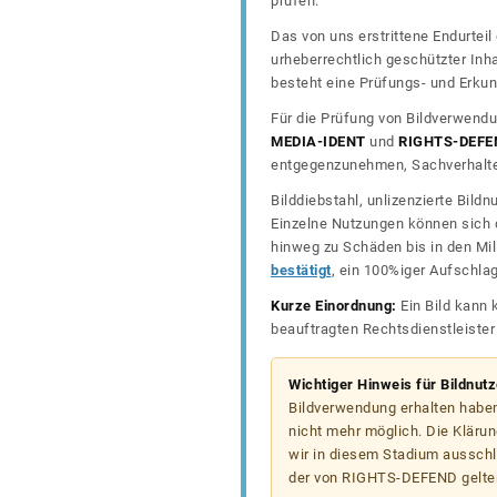
prüfen.
Das von uns erstrittene Endurtei
urheberrechtlich geschützter In
besteht eine Prüfungs- und Erkun
Für die Prüfung von Bildverwendu
MEDIA-IDENT
und
RIGHTS-DEFE
entgegenzunehmen, Sachverhalte 
Bilddiebstahl, unlizenzierte Bil
Einzelne Nutzungen können sich d
hinweg zu Schäden bis in den Mil
bestätigt
, ein 100%iger Aufschla
Kurze Einordnung:
Ein Bild kann 
beauftragten Rechtsdienstleiste
Wichtiger Hinweis für Bildnut
Bildverwendung erhalten haben
nicht mehr möglich. Die Klärun
wir in diesem Stadium ausschl
der von RIGHTS-DEFEND gelten