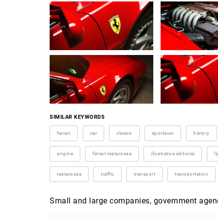
SIMILAR KEYWORDS
ferrari
car
classic
sportscar
history
engine
ferrari testarossa
illustrative editorial
l
testarossa
traffic
transport
transportation
Small and large companies, government agenci