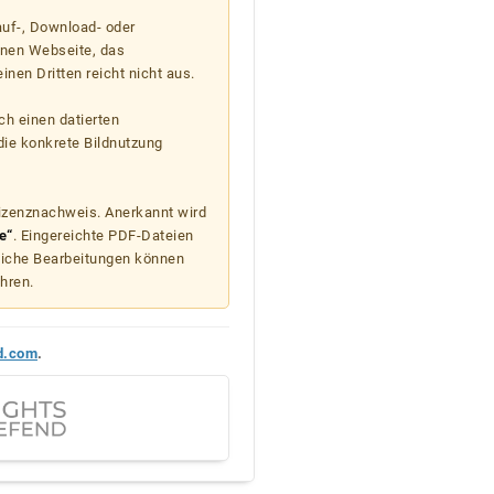
auf-, Download- oder
enen Webseite, das
nen Dritten reicht nicht aus.
ch einen datierten
die konkrete Bildnutzung
Lizenznachweis. Anerkannt wird
e“
. Eingereichte PDF-Dateien
liche Bearbeitungen können
hren.
d.com
.