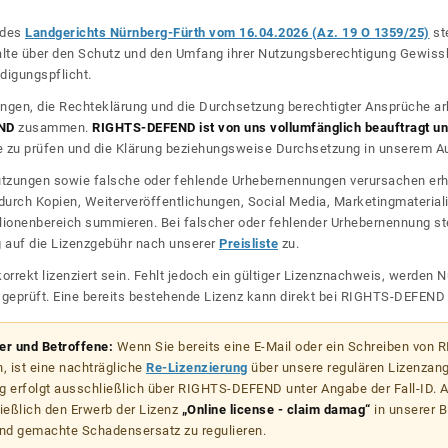
l des
Landgerichts Nürnberg-Fürth vom 16.04.2026 (Az. 19 O 1359/25)
ste
halte über den Schutz und den Umfang ihrer Nutzungsberechtigung Gewiss
digungspflicht.
ngen, die Rechteklärung und die Durchsetzung berechtigter Ansprüche ar
ND
zusammen.
RIGHTS-DEFEND ist von uns vollumfänglich beauftragt und
zu prüfen und die Klärung beziehungsweise Durchsetzung in unserem Auf
dnutzungen sowie falsche oder fehlende Urhebernennungen verursachen erh
urch Kopien, Weiterveröffentlichungen, Social Media, Marketingmateriali
lionenbereich summieren. Bei falscher oder fehlender Urhebernennung steh
g auf die Lizenzgebühr nach unserer
Preisliste
zu.
korrekt lizenziert sein. Fehlt jedoch ein gültiger Lizenznachweis, werde
r geprüft. Eine bereits bestehende Lizenz kann direkt bei RIGHTS-DEFEN
zer und Betroffene:
Wenn Sie bereits eine E-Mail oder ein Schreiben von
, ist eine nachträgliche
Re-Lizenzierung
über unsere regulären Lizenzan
g erfolgt ausschließlich über RIGHTS-DEFEND unter Angabe der Fall-ID. Al
ießlich den Erwerb der Lizenz
„Online license - claim damag“
in unserer B
d gemachte Schadensersatz zu regulieren.