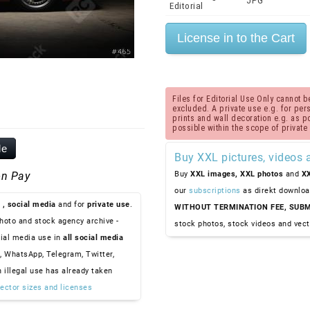
JPG
Editorial
Files for Editorial Use Only cannot
excluded. A private use e.g. for perso
prints and wall decoration e.g. as 
possible within the scope of private
le
Buy XXL pictures, videos 
n Pay
Buy
XXL images,
XXL photos
and
XX
our
subscriptions
as direkt downloa
, social media
and for
private use
.
WITHOUT TERMINATION FEE, SUBM
hoto and stock agency archive -
stock photos, stock videos and vect
ial media use in
all social media
, WhatsApp, Telegram, Twitter,
n illegal use has already taken
ector sizes and licenses