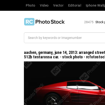
Photo
Video
Vector
Editorial
Iphone Wall
28475
Stock 
aachen, germany, june 14, 2013: arranged street 
512b testarossa car. - stock photo - rcfotostoc