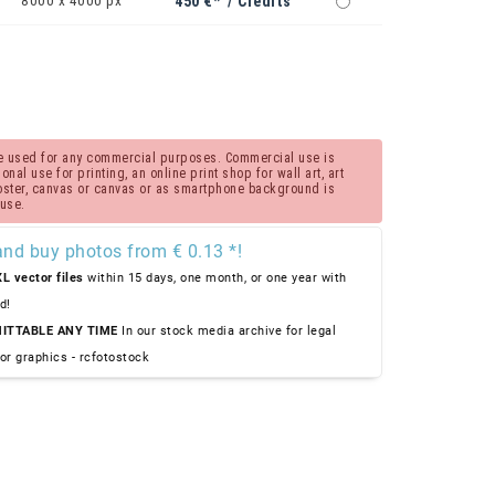
8000 x 4000 px
450 €* / Credits
 be used for any commercial purposes. Commercial use is
nal use for printing, an online print shop for wall art, art
poster, canvas or canvas or as smartphone background is
 use.
and buy photos from € 0.13 *!
L vector files
within 15 days, one month, or one year with
d!
ITTABLE ANY TIME
In our stock media archive for legal
or graphics - rcfotostock