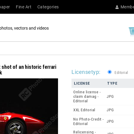
paper
Fine Art
Categories
Membe
photos, vectors and videos
shot of an historic ferrari
Licensetyp:
k
Editorial
LICENSE
TYPE
Online license -
claim damag -
JPG
Editorial
XXL Editorial
JPG
No Photo-Credit -
JPG
Editorial
Relicensing -