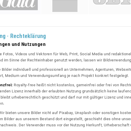
ung · Rechteklärung
ungen und Nutzungen
re Fotos, Videos und Vektoren für Web, Print, Social Media und redaktionel
 und im Sinne der Rechteinhaber genutzt werden, lassen wir Bildverwendun
re Bilder individuell und professionell an Unternehmen, Agenturen, Websei
rt, Medium und Verwendungsumfang je nach Projekt konkret festgelegt.
enzfrei:
Royalty-free heißt nicht kostenlos, gemeinfrei oder frei von Rechte
nden Lizenz innerhalb der erlaubten Nutzung grundsätzlich keine laufe
bleibt urheberrechtlich geschützt und darf nur mit gültiger Lizenz und inn
en.
ir bieten unsere Bilder nicht auf Pixabay, Unsplash oder sonstigen kos
n Bilder aus unserem Bestand dort eingestellt, geschieht dies ohne unse
nznachweis. Der Verwender muss vor der Nutzung Herkunft, Urheberschaf