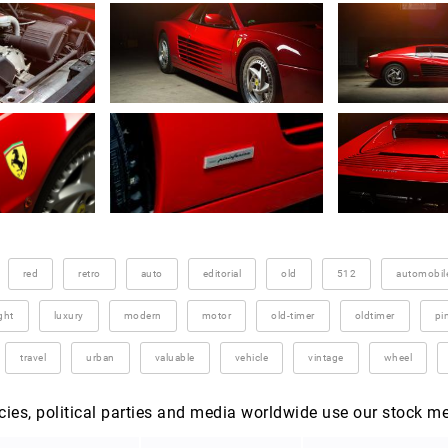
red
retro
auto
editorial
old
512
automobil
ight
luxury
modern
motor
old-timer
oldtimer
pi
travel
urban
valuable
vehicle
vintage
wheel
es, political parties and media worldwide use our stock m