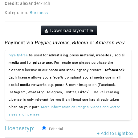
Credit:
alexanderkirch
Kategorien:
Business
Download layout file
Payment via
Paypal
,
Invoice
,
Bitcoin
or
Amazon Pay
royalty-free
be used for
advertising
,
press material
,
websites
, social
media
and for
private use
. For resale use please purchase the
extended license in our photo and stock agency archive -
rcfotostock
.
Each license allows you a
legally
compliant social media use in
all
social media networks
e.g. posts & cover images on (Facebook,
Instagram, WhatsApp, Telegram, Twitter, Tiktok). The Relicensing
License is only relevant for you if an illegal use has already taken
place on your part.
More information on images, videos and vector
sizes and licenses
Licensetyp:
Editorial
+ Add to Lightbox