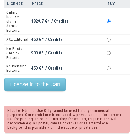
LICENSE
PRICE
BUY
Online
license -
1829.7 €* / Credits
claim
damag -
Editorial
XXL Editorial
450 €* / Credits
No Photo-
900 €* / Credits
Credit -
Editorial
Relicensing -
450 €* / Credits
Editorial
Files for Editorial Use Only cannot be used for any commercial
purposes. Commercial use is excluded. A private use e.g. for personal
use for printing, an online print shop for wall art, art prints and wall
decoration e.g. as poster, canvas or canvas or as smartphone
background is possible within the scope of private use.