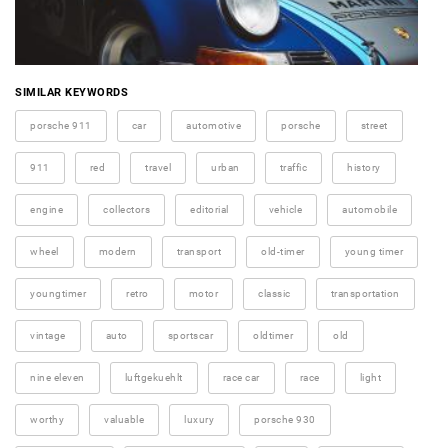
SIMILAR KEYWORDS
porsche 911
car
automotive
porsche
street
911
red
travel
urban
traffic
history
engine
collectors
editorial
vehicle
automobile
wheel
modern
transport
old-timer
young timer
youngtimer
retro
motor
classic
transportation
vintage
auto
sportscar
oldtimer
old
nine eleven
luftgekuehlt
race car
race
light
worthy
valuable
luxury
porsche 930