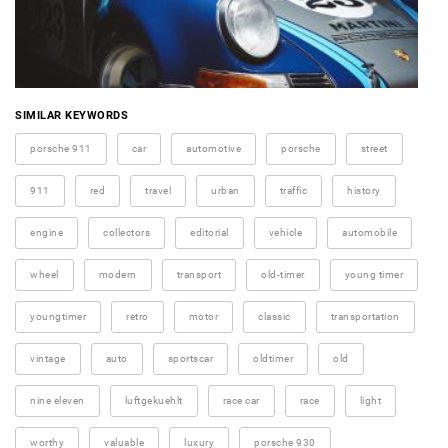
SIMILAR KEYWORDS
porsche 911
car
automotive
porsche
street
911
red
travel
urban
traffic
history
engine
collectors
editorial
vehicle
automobile
wheel
modern
transport
old-timer
young timer
youngtimer
retro
motor
classic
transportation
vintage
auto
sportscar
oldtimer
old
nine eleven
luftgekuehlt
race car
race
light
worthy
valuable
luxury
porsche 930