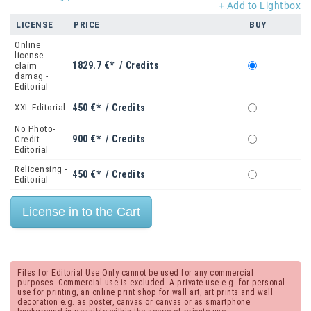
+ Add to Lightbox
LICENSE
PRICE
BUY
Online
license -
1829.7 €* / Credits
claim
damag -
Editorial
XXL Editorial
450 €* / Credits
No Photo-
900 €* / Credits
Credit -
Editorial
Relicensing -
450 €* / Credits
Editorial
Files for Editorial Use Only cannot be used for any commercial
purposes. Commercial use is excluded. A private use e.g. for personal
use for printing, an online print shop for wall art, art prints and wall
decoration e.g. as poster, canvas or canvas or as smartphone