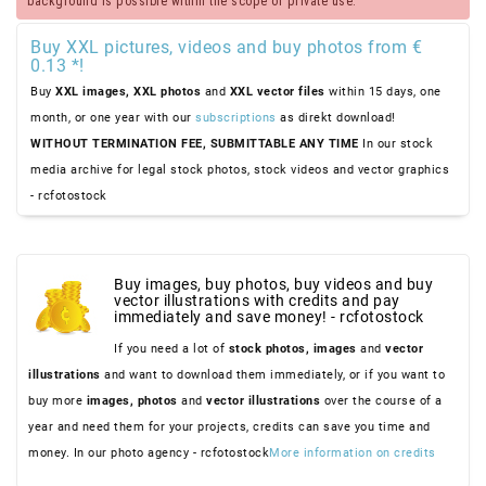
background is possible within the scope of private use.
Buy XXL pictures, videos and buy photos from €
0.13 *!
Buy
XXL images,
XXL photos
and
XXL vector files
within 15 days, one
month, or one year with our
subscriptions
as direkt download!
WITHOUT TERMINATION FEE, SUBMITTABLE ANY TIME
In our stock
media archive for legal stock photos, stock videos and vector graphics
- rcfotostock
Buy images, buy photos, buy videos and buy
vector illustrations with credits and pay
immediately and save money! - rcfotostock
If you need a lot of
stock photos,
images
and
vector
illustrations
and want to download them immediately, or if you want to
buy more
images,
photos
and
vector illustrations
over the course of a
year and need them for your projects, credits can save you time and
money. In our photo agency - rcfotostock
More information on credits