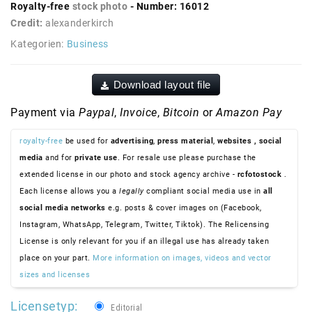
Royalty-free
stock photo
- Number: 16012
Credit:
alexanderkirch
Kategorien:
Business
Download layout file
Payment via
Paypal
,
Invoice
,
Bitcoin
or
Amazon Pay
royalty-free
be used for
advertising
,
press material
,
websites
, social
media
and for
private use
. For resale use please purchase the
extended license in our photo and stock agency archive -
rcfotostock
.
Each license allows you a
legally
compliant social media use in
all
social media networks
e.g. posts & cover images on (Facebook,
Instagram, WhatsApp, Telegram, Twitter, Tiktok). The Relicensing
License is only relevant for you if an illegal use has already taken
place on your part.
More information on images, videos and vector
sizes and licenses
Licensetyp:
Editorial