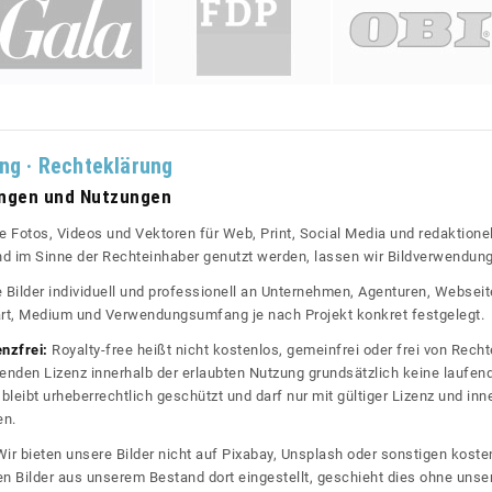
ung · Rechteklärung
ungen und Nutzungen
re Fotos, Videos und Vektoren für Web, Print, Social Media und redaktionel
 und im Sinne der Rechteinhaber genutzt werden, lassen wir Bildverwendun
re Bilder individuell und professionell an Unternehmen, Agenturen, Websei
rt, Medium und Verwendungsumfang je nach Projekt konkret festgelegt.
enzfrei:
Royalty-free heißt nicht kostenlos, gemeinfrei oder frei von Rechte
nden Lizenz innerhalb der erlaubten Nutzung grundsätzlich keine laufe
bleibt urheberrechtlich geschützt und darf nur mit gültiger Lizenz und inn
en.
ir bieten unsere Bilder nicht auf Pixabay, Unsplash oder sonstigen kos
n Bilder aus unserem Bestand dort eingestellt, geschieht dies ohne unse