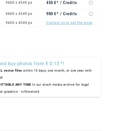
9600 x 4549 px
450 €* / Credits
9600 x 4549 px
900 €* / Credits
9600 x 4549 px
Contact us to get the price
and buy photos from € 0.13 *!
L vector files
within 15 days, one month, or one year with
d!
ITTABLE ANY TIME
In our stock media archive for legal
or graphics - rcfotostock