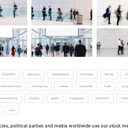
flughafen
tagungen
spaziergang
business
betrag
pl
inkaufszentrum
bewegung
masse
einkaufen
halle
gru
nausstattung
modern
gäste
begegnen
kaufmann
inter
loss
es, political parties and media worldwide use our stock m