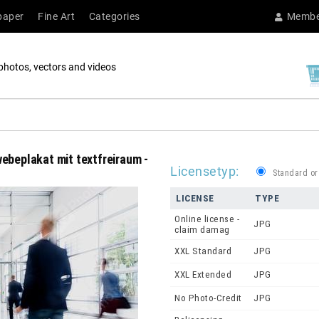
paper
Fine Art
Categories
Membe
photos, vectors and videos
beplakat mit textfreiraum -
Licensetyp:
Standard or
LICENSE
TYPE
Online license -
JPG
claim damag
XXL Standard
JPG
XXL Extended
JPG
No Photo-Credit
JPG