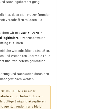
t und Nutzungsberechtigung
llt klar, dass sich Nutzer fremder
heit verschaffen müssen. Es
beiten wir mit
COPY-IDENT /
 legitimiert
, Lizenznachweise
trag zu führen.
ebliche wirtschaftliche Einbußen.
en und Webseiten über viele Fälle
t uns, wie bereits gerichtlich
n Nutzung und Nachweise durch den
D nachgewiesen werden.
 RIGHTS-DEFEND zu einer
gebote auf rcphotostock.com
s gültige Einigung akzeptieren
ildagentur. Andernfalls bleibt