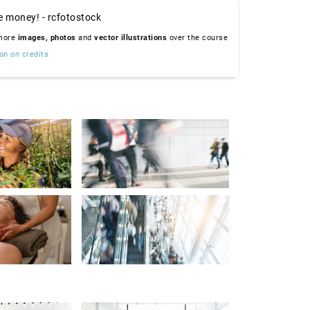
e money! - rcfotostock
 more
images,
photos
and
vector illustrations
over the course
on on credits