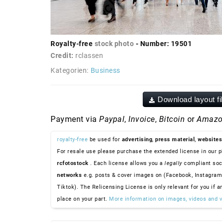
Royalty-free
stock photo
- Number: 19501
Credit:
rclassen
Kategorien:
Business
Download layout fi
Payment via
Paypal
,
Invoice
,
Bitcoin
or
Amazo
royalty-free
be used for
advertising
,
press material
,
websites
For resale use please purchase the extended license in our p
rcfotostock
. Each license allows you a
legally
compliant soc
networks
e.g. posts & cover images on (Facebook, Instagram
Tiktok). The Relicensing License is only relevant for you if a
place on your part.
More information on images, videos and v