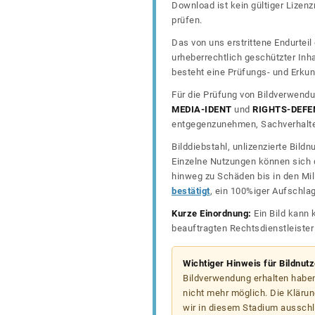
Download ist kein gültiger Lize
prüfen.
Das von uns erstrittene Endurtei
urheberrechtlich geschützter In
besteht eine Prüfungs- und Erkun
Für die Prüfung von Bildverwendu
MEDIA-IDENT
und
RIGHTS-DEFE
entgegenzunehmen, Sachverhalte 
Bilddiebstahl, unlizenzierte Bil
Einzelne Nutzungen können sich d
hinweg zu Schäden bis in den Mil
bestätigt
, ein 100%iger Aufschla
Kurze Einordnung:
Ein Bild kann 
beauftragten Rechtsdienstleiste
Wichtiger Hinweis für Bildnut
Bildverwendung erhalten haben
nicht mehr möglich. Die Klärun
wir in diesem Stadium ausschl