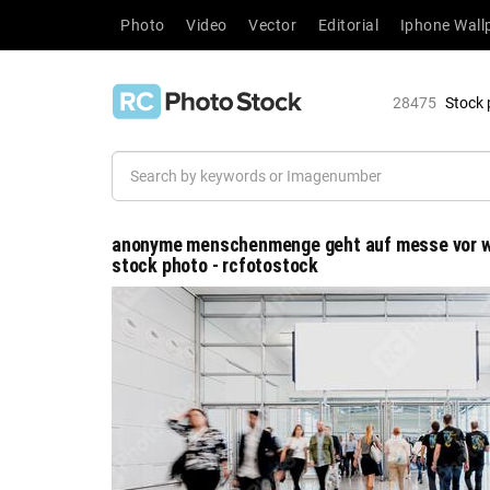
Photo
Video
Vector
Editorial
Iphone Wall
28475
Stock 
anonyme menschenmenge geht auf messe vor we
stock photo - rcfotostock