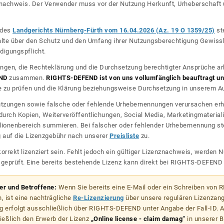
nznachweis. Der Verwender muss vor der Nutzung Herkunft, Urheberschaf
l des
Landgerichts Nürnberg-Fürth vom 16.04.2026 (Az. 19 O 1359/25)
ste
halte über den Schutz und den Umfang ihrer Nutzungsberechtigung Gewiss
digungspflicht.
ngen, die Rechteklärung und die Durchsetzung berechtigter Ansprüche ar
ND
zusammen.
RIGHTS-DEFEND ist von uns vollumfänglich beauftragt und
zu prüfen und die Klärung beziehungsweise Durchsetzung in unserem Auf
dnutzungen sowie falsche oder fehlende Urhebernennungen verursachen erh
urch Kopien, Weiterveröffentlichungen, Social Media, Marketingmateriali
lionenbereich summieren. Bei falscher oder fehlender Urhebernennung steh
g auf die Lizenzgebühr nach unserer
Preisliste
zu.
korrekt lizenziert sein. Fehlt jedoch ein gültiger Lizenznachweis, werde
r geprüft. Eine bereits bestehende Lizenz kann direkt bei RIGHTS-DEFEN
zer und Betroffene:
Wenn Sie bereits eine E-Mail oder ein Schreiben von
, ist eine nachträgliche
Re-Lizenzierung
über unsere regulären Lizenzan
g erfolgt ausschließlich über RIGHTS-DEFEND unter Angabe der Fall-ID. Al
ießlich den Erwerb der Lizenz
„Online license - claim damag“
in unserer B