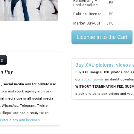
Relicensing –
JPG
until deadline
Political license
JPG
Market Buy-Out
JPG
le
Buy XXL pictures, videos 
n Pay
Buy
XXL images,
XXL photos
and
XX
our
subscriptions
as direkt downloa
, social media
and for
private use
.
WITHOUT TERMINATION FEE, SUBM
hoto and stock agency archive -
stock photos, stock videos and vect
ial media use in
all social media
, WhatsApp, Telegram, Twitter,
n illegal use has already taken
ector sizes and licenses