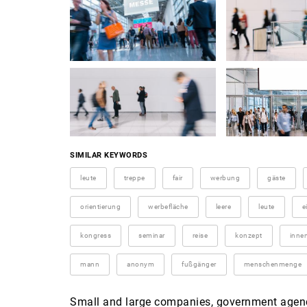
SIMILAR KEYWORDS
leute
treppe
fair
werbung
gäste
orientierung
werbefläche
leere
leute
e
kongress
seminar
reise
konzept
inne
mann
anonym
fußgänger
menschenmenge
Small and large companies, government agenci