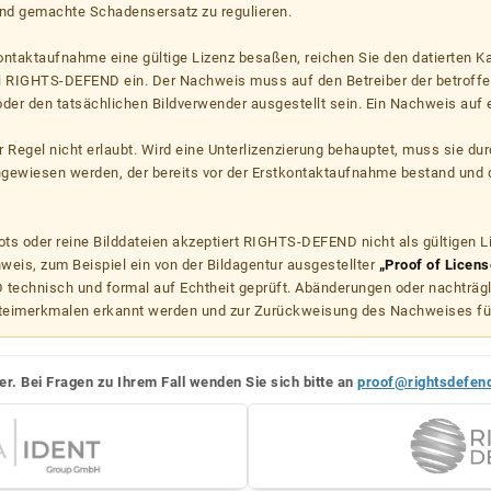
d gemachte Schadensersatz zu regulieren.
kontaktaufnahme eine gültige Lizenz besaßen, reichen Sie den datierten K
ei RIGHTS-DEFEND ein. Der Nachweis muss auf den Betreiber der betroff
er den tatsächlichen Bildverwender ausgestellt sein. Ein Nachweis auf ei
er Regel nicht erlaubt. Wird eine Unterlizenzierung behauptet, muss sie dur
hgewiesen werden, der bereits vor der Erstkontaktaufnahme bestand und 
s oder reine Bilddateien akzeptiert RIGHTS-DEFEND nicht als gültigen 
weis, zum Beispiel ein von der Bildagentur ausgestellter
„Proof of Licens
echnisch und formal auf Echtheit geprüft. Abänderungen oder nachträg
teimerkmalen erkannt werden und zur Zurückweisung des Nachweises fü
er. Bei Fragen zu Ihrem Fall wenden Sie sich bitte an
proof@rightsdefen