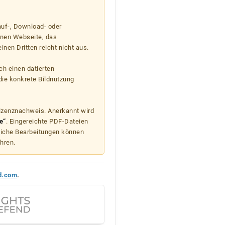
auf-, Download- oder
enen Webseite, das
nen Dritten reicht nicht aus.
ch einen datierten
die konkrete Bildnutzung
Lizenznachweis. Anerkannt wird
e“
. Eingereichte PDF-Dateien
liche Bearbeitungen können
hren.
d.com
.