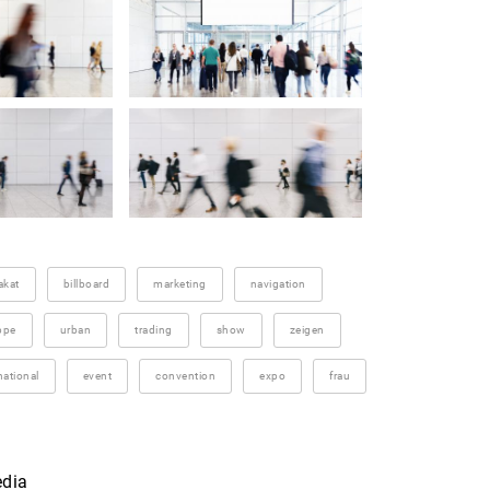
akat
billboard
marketing
navigation
ppe
urban
trading
show
zeigen
national
event
convention
expo
frau
edia