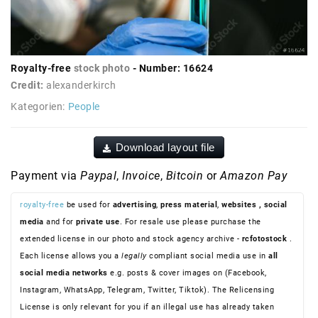
Royalty-free
stock photo
- Number: 16624
Credit:
alexanderkirch
Kategorien:
People
Download layout file
Payment via
Paypal
,
Invoice
,
Bitcoin
or
Amazon Pay
royalty-free
be used for
advertising
,
press material
,
websites
, social
media
and for
private use
. For resale use please purchase the
extended license in our photo and stock agency archive -
rcfotostock
.
Each license allows you a
legally
compliant social media use in
all
social media networks
e.g. posts & cover images on (Facebook,
Instagram, WhatsApp, Telegram, Twitter, Tiktok). The Relicensing
License is only relevant for you if an illegal use has already taken