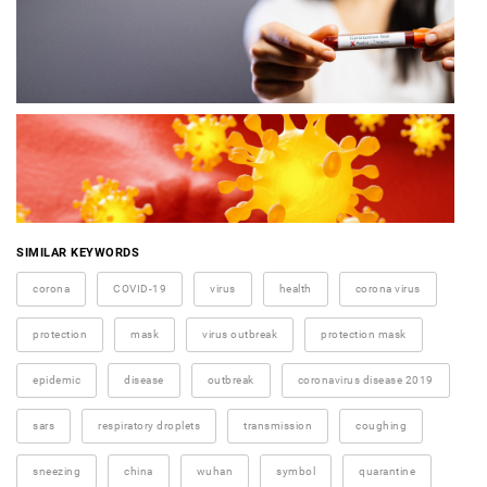
SIMILAR KEYWORDS
corona
COVID-19
virus
health
corona virus
protection
mask
virus outbreak
protection mask
epidemic
disease
outbreak
coronavirus disease 2019
sars
respiratory droplets
transmission
coughing
sneezing
china
wuhan
symbol
quarantine