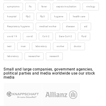
symptoms
flu
fever
sepsis incubation
virology
hospital
ffp2
ffp3
hygiene
health care
Respiratory hygiene
medical worker
disease
aid
covid 19
covid
CoV-2
Sars-CoV-2
fluid
test
man
laboratory
worker
doctor
laboratory
researcher
research
Small and large companies, government agencies,
political parties and media worldwide use our stock
media