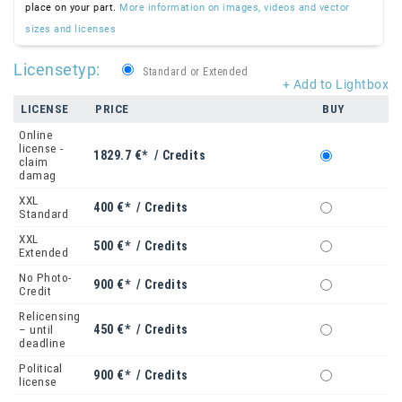
place on your part.
More information on images, videos and vector
sizes and licenses
Licensetyp:
Standard or Extended
+ Add to Lightbox
LICENSE
PRICE
BUY
Online
license -
1829.7 €* / Credits
claim
damag
XXL
400 €* / Credits
Standard
XXL
500 €* / Credits
Extended
No Photo-
900 €* / Credits
Credit
Relicensing
450 €* / Credits
– until
deadline
Political
900 €* / Credits
license