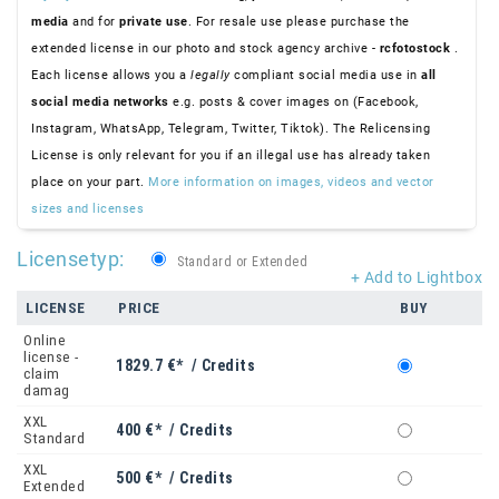
media
and for
private use
. For resale use please purchase the
extended license in our photo and stock agency archive -
rcfotostock
.
Each license allows you a
legally
compliant social media use in
all
social media networks
e.g. posts & cover images on (Facebook,
Instagram, WhatsApp, Telegram, Twitter, Tiktok). The Relicensing
License is only relevant for you if an illegal use has already taken
place on your part.
More information on images, videos and vector
sizes and licenses
Licensetyp:
Standard or Extended
+ Add to Lightbox
LICENSE
PRICE
BUY
Online
license -
1829.7 €* / Credits
claim
damag
XXL
400 €* / Credits
Standard
XXL
500 €* / Credits
Extended