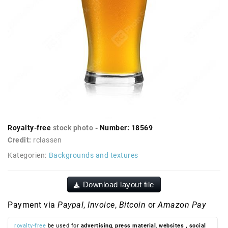
Royalty-free
stock photo
- Number: 18569
Credit:
rclassen
Kategorien:
Backgrounds and textures
Download layout file
Payment via
Paypal
,
Invoice
,
Bitcoin
or
Amazon Pay
royalty-free
be used for
advertising
,
press material
,
websites
, social