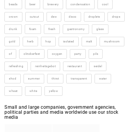
beads
beer
brewery
condensation
cool
crown
cutout
dew
disco
droplets
drops
drunk
foam
fresh
gastronomy
glass
gold
herb
hop
isolated
malt
mushroom
of
oktoberfest
oxygen
party
pils
refreshing
reinheitsgebot
restaurant
seidel
shod
summer
thirst
transparent
water
wheat
white
yellow
Small and large companies, government agencies,
political parties and media worldwide use our stock
media