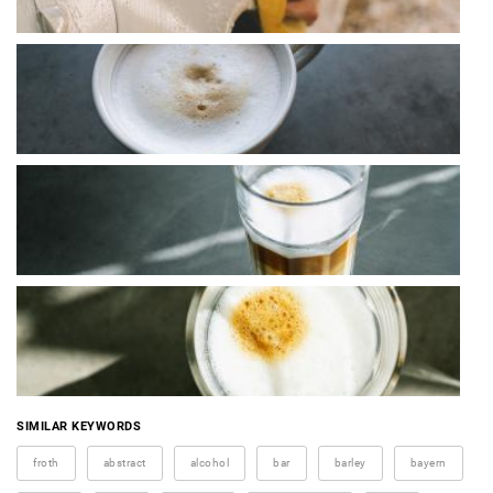
SIMILAR KEYWORDS
froth
abstract
alcohol
bar
barley
bayern