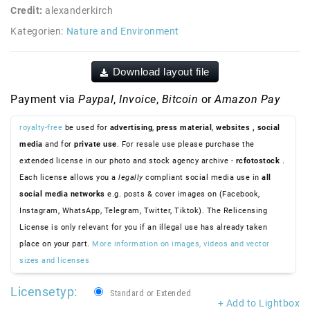
Credit:
alexanderkirch
Kategorien:
Nature and Environment
Download layout file
Payment via
Paypal
,
Invoice
,
Bitcoin
or
Amazon Pay
royalty-free
be used for
advertising
,
press material
,
websites
, social
media
and for
private use
. For resale use please purchase the
extended license in our photo and stock agency archive -
rcfotostock
.
Each license allows you a
legally
compliant social media use in
all
social media networks
e.g. posts & cover images on (Facebook,
Instagram, WhatsApp, Telegram, Twitter, Tiktok). The Relicensing
License is only relevant for you if an illegal use has already taken
place on your part.
More information on images, videos and vector
sizes and licenses
Licensetyp:
Standard or Extended
+ Add to Lightbox