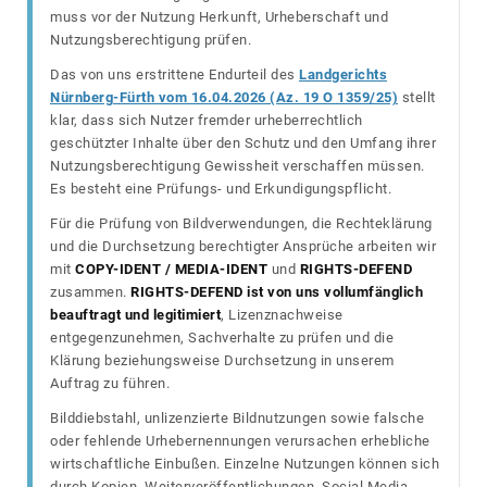
muss vor der Nutzung Herkunft, Urheberschaft und
Nutzungsberechtigung prüfen.
Das von uns erstrittene Endurteil des
Landgerichts
Nürnberg-Fürth vom 16.04.2026 (Az. 19 O 1359/25)
stellt
klar, dass sich Nutzer fremder urheberrechtlich
geschützter Inhalte über den Schutz und den Umfang ihrer
Nutzungsberechtigung Gewissheit verschaffen müssen.
Es besteht eine Prüfungs- und Erkundigungspflicht.
Für die Prüfung von Bildverwendungen, die Rechteklärung
und die Durchsetzung berechtigter Ansprüche arbeiten wir
mit
COPY-IDENT / MEDIA-IDENT
und
RIGHTS-DEFEND
zusammen.
RIGHTS-DEFEND ist von uns vollumfänglich
beauftragt und legitimiert
, Lizenznachweise
entgegenzunehmen, Sachverhalte zu prüfen und die
Klärung beziehungsweise Durchsetzung in unserem
Auftrag zu führen.
Bilddiebstahl, unlizenzierte Bildnutzungen sowie falsche
oder fehlende Urhebernennungen verursachen erhebliche
wirtschaftliche Einbußen. Einzelne Nutzungen können sich
durch Kopien, Weiterveröffentlichungen, Social Media,