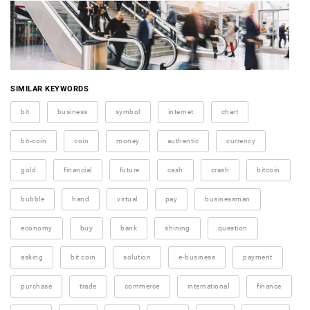
SIMILAR KEYWORDS
bit
business
symbol
internet
chart
bit-coin
coin
money
authentic
currency
gold
financial
future
cash
crash
bitcoin
bubble
hand
virtual
pay
businessman
economy
buy
bank
shining
question
asking
bit coin
solution
e-business
payment
purchase
trade
commerce
international
finance