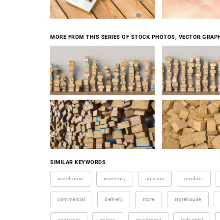
MORE FROM THIS SERIES OF STOCK PHOTOS, VECTOR GRAPH
SIMILAR KEYWORDS
warehouse
inventory
amazon
product
commercial
delivery
store
storehouse
container
energy
equipment
industrial