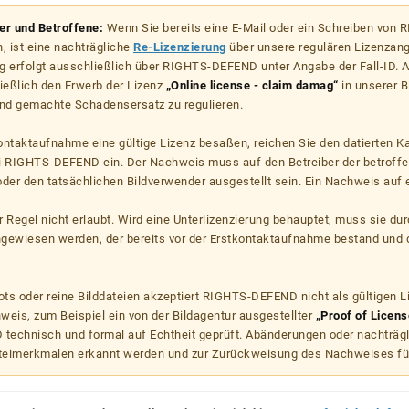
zer und Betroffene:
Wenn Sie bereits eine E-Mail oder ein Schreiben von
, ist eine nachträgliche
Re-Lizenzierung
über unsere regulären Lizenzan
g erfolgt ausschließlich über RIGHTS-DEFEND unter Angabe der Fall-ID. Al
ießlich den Erwerb der Lizenz
„Online license - claim damag“
in unserer B
d gemachte Schadensersatz zu regulieren.
kontaktaufnahme eine gültige Lizenz besaßen, reichen Sie den datierten K
ei RIGHTS-DEFEND ein. Der Nachweis muss auf den Betreiber der betroff
er den tatsächlichen Bildverwender ausgestellt sein. Ein Nachweis auf ei
er Regel nicht erlaubt. Wird eine Unterlizenzierung behauptet, muss sie dur
hgewiesen werden, der bereits vor der Erstkontaktaufnahme bestand und 
s oder reine Bilddateien akzeptiert RIGHTS-DEFEND nicht als gültigen 
weis, zum Beispiel ein von der Bildagentur ausgestellter
„Proof of Licens
echnisch und formal auf Echtheit geprüft. Abänderungen oder nachträg
teimerkmalen erkannt werden und zur Zurückweisung des Nachweises fü