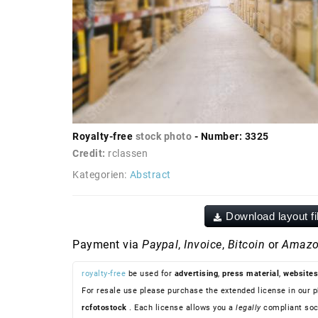
Royalty-free
stock photo
- Number: 3325
Credit:
rclassen
Kategorien:
Abstract
Download layout fi
Payment via
Paypal
,
Invoice
,
Bitcoin
or
Amazo
royalty-free
be used for
advertising
,
press material
,
websites
For resale use please purchase the extended license in our p
rcfotostock
. Each license allows you a
legally
compliant soc