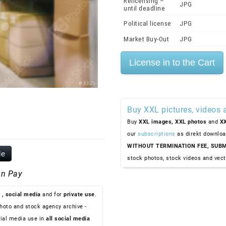
Relicensing –
JPG
until deadline
Political license
JPG
Market Buy-Out
JPG
Buy XXL pictures, videos 
Buy
XXL images,
XXL photos
and
XX
our
subscriptions
as direkt downloa
WITHOUT TERMINATION FEE, SUBM
le
stock photos, stock videos and vect
n Pay
, social media
and for
private use
.
hoto and stock agency archive -
ial media use in
all social media