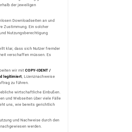
erhalb der jeweiligen
tenlosen Downloadseiten an und
re Zustimmung. Ein solcher
t und Nutzungsberechtigung
llt klar, dass sich Nutzer fremder
heit verschaffen müssen. Es
beiten wir mit
COPY-IDENT /
 legitimiert
, Lizenznachweise
trag zu führen.
ebliche wirtschaftliche Einbußen.
en und Webseiten über viele Fälle
t uns, wie bereits gerichtlich
n Nutzung und Nachweise durch den
D nachgewiesen werden.