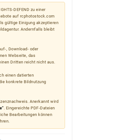
 RIGHTS-DEFEND zu einer
gebote auf rcphotostock.com
s gültige Einigung akzeptieren
ildagentur. Andernfalls bleibt
auf-, Download- oder
enen Webseite, das
nen Dritten reicht nicht aus.
ch einen datierten
die konkrete Bildnutzung
Lizenznachweis. Anerkannt wird
e“
. Eingereichte PDF-Dateien
liche Bearbeitungen können
hren.