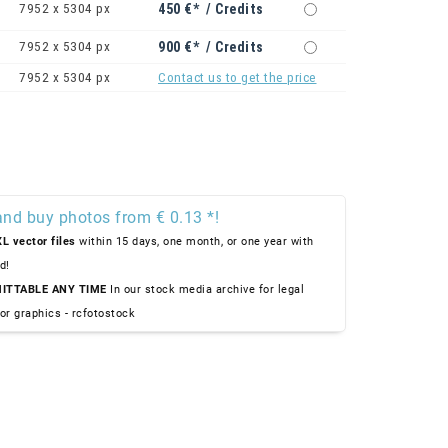
7952 x 5304 px
450 €* / Credits
7952 x 5304 px
900 €* / Credits
7952 x 5304 px
Contact us to get the price
and buy photos from € 0.13 *!
L vector files
within 15 days, one month, or one year with
d!
ITTABLE ANY TIME
In our stock media archive for legal
or graphics - rcfotostock