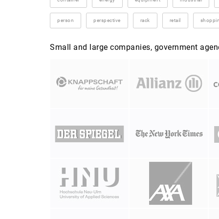
person
perspective
rack
retail
shoppi
Small and large companies, government agenci