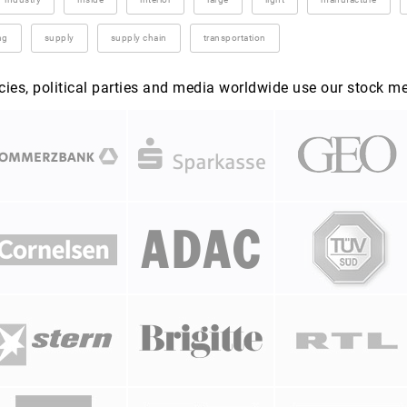
ng
supply
supply chain
transportation
es, political parties and media worldwide use our stock m