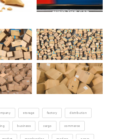
ompany
storage
factory
distribution
ing
business
cargo
commerce
market
merchandise
modern
paper