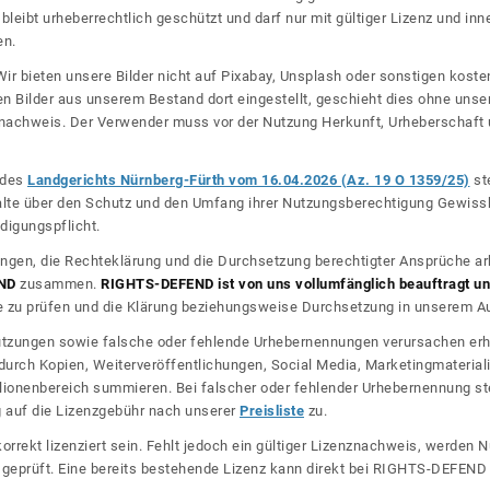
bleibt urheberrechtlich geschützt und darf nur mit gültiger Lizenz und inn
en.
ir bieten unsere Bilder nicht auf Pixabay, Unsplash oder sonstigen kos
n Bilder aus unserem Bestand dort eingestellt, geschieht dies ohne unse
nznachweis. Der Verwender muss vor der Nutzung Herkunft, Urheberschaf
l des
Landgerichts Nürnberg-Fürth vom 16.04.2026 (Az. 19 O 1359/25)
ste
halte über den Schutz und den Umfang ihrer Nutzungsberechtigung Gewiss
digungspflicht.
ngen, die Rechteklärung und die Durchsetzung berechtigter Ansprüche ar
ND
zusammen.
RIGHTS-DEFEND ist von uns vollumfänglich beauftragt und
zu prüfen und die Klärung beziehungsweise Durchsetzung in unserem Auf
dnutzungen sowie falsche oder fehlende Urhebernennungen verursachen erh
urch Kopien, Weiterveröffentlichungen, Social Media, Marketingmateriali
lionenbereich summieren. Bei falscher oder fehlender Urhebernennung steh
g auf die Lizenzgebühr nach unserer
Preisliste
zu.
korrekt lizenziert sein. Fehlt jedoch ein gültiger Lizenznachweis, werde
r geprüft. Eine bereits bestehende Lizenz kann direkt bei RIGHTS-DEFEN