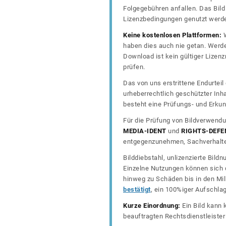
Folgegebühren anfallen. Das Bild 
Lizenzbedingungen genutzt werd
Keine kostenlosen Plattformen:
W
haben dies auch nie getan. Werde
Download ist kein gültiger Lize
prüfen.
Das von uns erstrittene Endurtei
urheberrechtlich geschützter In
besteht eine Prüfungs- und Erkun
Für die Prüfung von Bildverwendu
MEDIA-IDENT
und
RIGHTS-DEFE
entgegenzunehmen, Sachverhalte 
Bilddiebstahl, unlizenzierte Bil
Einzelne Nutzungen können sich d
hinweg zu Schäden bis in den Mil
bestätigt
, ein 100%iger Aufschla
Kurze Einordnung:
Ein Bild kann 
beauftragten Rechtsdienstleiste