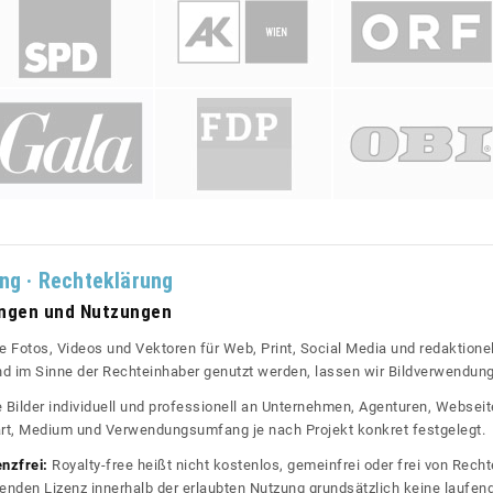
ung · Rechteklärung
ungen und Nutzungen
re Fotos, Videos und Vektoren für Web, Print, Social Media und redaktionel
 und im Sinne der Rechteinhaber genutzt werden, lassen wir Bildverwendun
re Bilder individuell und professionell an Unternehmen, Agenturen, Websei
rt, Medium und Verwendungsumfang je nach Projekt konkret festgelegt.
enzfrei:
Royalty-free heißt nicht kostenlos, gemeinfrei oder frei von Rechte
nden Lizenz innerhalb der erlaubten Nutzung grundsätzlich keine laufe