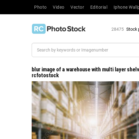
Photo
Video
Vector
Editorial
Iphone Wall
28475
Stock 
blur image of a warehouse with multi layer shelv
rcfotostock