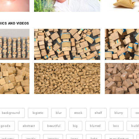
ICS AND VIDEOS
background
logistic
blur
stock
shelf
blurry
c
goods
abstract
beautiful
big
blurred
box
build
industry
inside
interior
large
light
manufacture