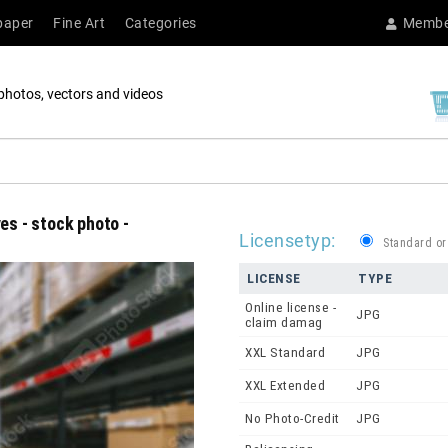
paper
Fine Art
Categories
Membe
photos, vectors and videos
es - stock photo -
Licensetyp:
Standard or
LICENSE
TYPE
Online license -
JPG
claim damag
XXL Standard
JPG
XXL Extended
JPG
No Photo-Credit
JPG