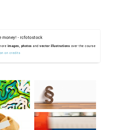
e money! - rcfotostock
 more
images,
photos
and
vector illustrations
over the course
on on credits