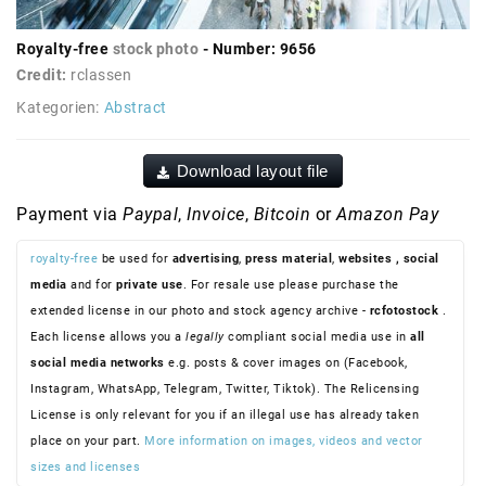
Royalty-free
stock photo
- Number: 9656
Credit:
rclassen
Kategorien:
Abstract
Download layout file
Payment via
Paypal
,
Invoice
,
Bitcoin
or
Amazon Pay
royalty-free
be used for
advertising
,
press material
,
websites
, social
media
and for
private use
. For resale use please purchase the
extended license in our photo and stock agency archive -
rcfotostock
.
Each license allows you a
legally
compliant social media use in
all
social media networks
e.g. posts & cover images on (Facebook,
Instagram, WhatsApp, Telegram, Twitter, Tiktok). The Relicensing
License is only relevant for you if an illegal use has already taken
place on your part.
More information on images, videos and vector
sizes and licenses