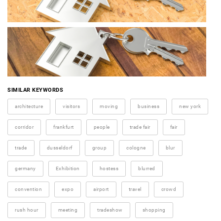
SIMILAR KEYWORDS
architecture
visitors
moving
business
new york
corridor
frankfurt
people
trade fair
fair
trade
dusseldorf
group
cologne
blur
germany
Exhibition
hostess
blurred
convention
expo
airport
travel
crowd
rush hour
meeting
tradeshow
shopping