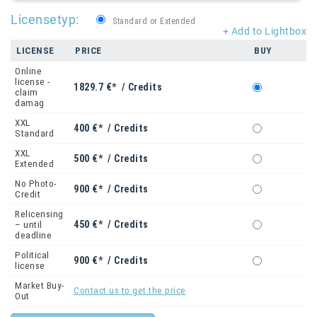
Licensetyp:
Standard or Extended
+ Add to Lightbox
LICENSE
PRICE
BUY
Online
license -
1829.7 €* / Credits
claim
damag
XXL
400 €* / Credits
Standard
XXL
500 €* / Credits
Extended
No Photo-
900 €* / Credits
Credit
Relicensing
450 €* / Credits
– until
deadline
Political
900 €* / Credits
license
Market Buy-
Contact us to get the price
Out