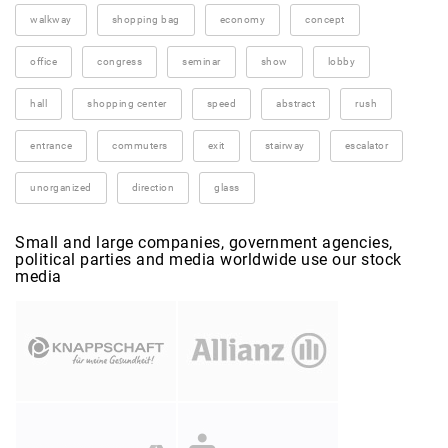
walkway
shopping bag
economy
concept
office
congress
seminar
show
lobby
hall
shopping center
speed
abstract
rush
entrance
commuters
exit
stairway
escalator
unorganized
direction
glass
Small and large companies, government agencies,
political parties and media worldwide use our stock
media