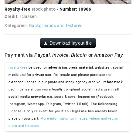
Royalty-free
stock photo
- Number: 10966
Credit:
rclassen
Kategorien:
Backgrounds and textures
Download layout file
Payment via
Paypal
,
Invoice
,
Bitcoin
or
Amazon Pay
royalty-free
be used for
advertising
,
press material
,
websites
, social
media
and for
private use
. For resale use please purchase the
extended license in our photo and stock agency archive -
rcfotostock
.
Each license allows you a
legally
compliant social media use in
all
social media networks
e.g. posts & cover images on (Facebook,
Instagram, WhatsApp, Telegram, Twitter, Tiktok). The Relicensing
License is only relevant for you if an illegal use has already taken
place on your part.
More information on images, videos and vector
sizes and licenses