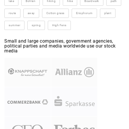
lake
Bohlen
hiking
hike
Boardwalk
path
route
away
Cotton grass
Eriophorum
plant
summer
spring
High Fens
Small and large companies, government agencies,
political parties and media worldwide use our stock
media