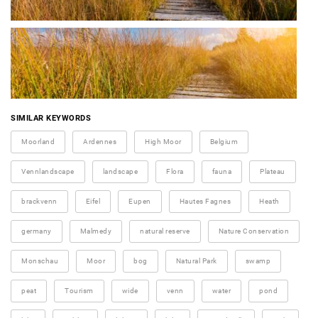
SIMILAR KEYWORDS
Moorland
Ardennes
High Moor
Belgium
Vennlandscape
landscape
Flora
fauna
Plateau
brackvenn
Eifel
Eupen
Hautes Fagnes
Heath
germany
Malmedy
natural reserve
Nature Conservation
Monschau
Moor
bog
Natural Park
swamp
peat
Tourism
wide
venn
water
pond