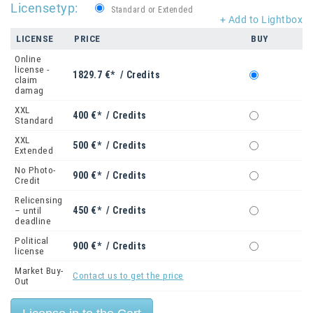
Licensetyp:
Standard or Extended
+ Add to Lightbox
LICENSE
PRICE
BUY
Online
license -
1829.7 €* / Credits
claim
damag
XXL
400 €* / Credits
Standard
XXL
500 €* / Credits
Extended
No Photo-
900 €* / Credits
Credit
Relicensing
450 €* / Credits
– until
deadline
Political
900 €* / Credits
license
Market Buy-
Contact us to get the price
Out