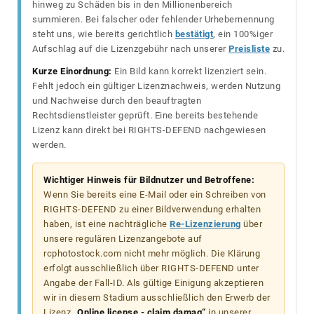
hinweg zu Schäden bis in den Millionenbereich
summieren. Bei falscher oder fehlender Urhebernennung
steht uns, wie bereits gerichtlich
bestätigt
, ein 100%iger
Aufschlag auf die Lizenzgebühr nach unserer
Preisliste
zu.
Kurze Einordnung:
Ein Bild kann korrekt lizenziert sein.
Fehlt jedoch ein gültiger Lizenznachweis, werden Nutzung
und Nachweise durch den beauftragten
Rechtsdienstleister geprüft. Eine bereits bestehende
Lizenz kann direkt bei RIGHTS-DEFEND nachgewiesen
werden.
Wichtiger Hinweis für Bildnutzer und Betroffene:
Wenn Sie bereits eine E-Mail oder ein Schreiben von
RIGHTS-DEFEND zu einer Bildverwendung erhalten
haben, ist eine nachträgliche
Re-Lizenzierung
über
unsere regulären Lizenzangebote auf
rcphotostock.com nicht mehr möglich. Die Klärung
erfolgt ausschließlich über RIGHTS-DEFEND unter
Angabe der Fall-ID. Als gültige Einigung akzeptieren
wir in diesem Stadium ausschließlich den Erwerb der
Lizenz
„Online license - claim damag“
in unserer