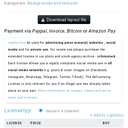
Kategorien:
Backgrounds and textures
Download layout file
Payment via
Paypal
,
Invoice
,
Bitcoin
or
Amazon Pay
royalty-free
be used for
advertising
,
press material
,
websites
, social
media
and for
private use
. For resale use please purchase the
extended license in our photo and stock agency archive -
rcfotostock
.
Each license allows you a
legally
compliant social media use in
all
social media networks
e.g. posts & cover images on (Facebook,
Instagram, WhatsApp, Telegram, Twitter, Tiktok). The Relicensing
License is only relevant for you if an illegal use has already taken
place on your part.
More information on images, videos and vector
sizes and licenses
Licensetyp:
Standard or Extended
+ Add to Lightbox
LICENSE
PRICE
BUY