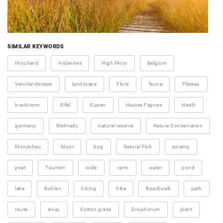
SIMILAR KEYWORDS
Moorland
Ardennes
High Moor
Belgium
Vennlandscape
landscape
Flora
fauna
Plateau
brackvenn
Eifel
Eupen
Hautes Fagnes
Heath
germany
Malmedy
natural reserve
Nature Conservation
Monschau
Moor
bog
Natural Park
swamp
peat
Tourism
wide
venn
water
pond
lake
Bohlen
hiking
hike
Boardwalk
path
route
away
Cotton grass
Eriophorum
plant