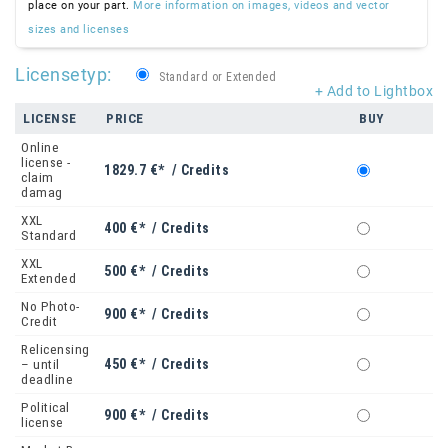
place on your part.
More information on images, videos and vector
sizes and licenses
Licensetyp:
Standard or Extended
+ Add to Lightbox
LICENSE
PRICE
BUY
Online
license -
1829.7 €* / Credits
claim
damag
XXL
400 €* / Credits
Standard
XXL
500 €* / Credits
Extended
No Photo-
900 €* / Credits
Credit
Relicensing
450 €* / Credits
– until
deadline
Political
900 €* / Credits
license