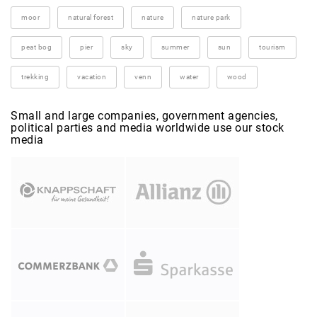
moor
natural forest
nature
nature park
peat bog
pier
sky
summer
sun
tourism
trekking
vacation
venn
water
wood
Small and large companies, government agencies,
political parties and media worldwide use our stock
media