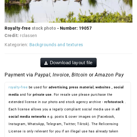
Royalty-free
stock photo
- Number: 19057
Credit:
rclassen
Kategorien:
Backgrounds and textures
Download layout file
Payment via
Paypal
,
Invoice
,
Bitcoin
or
Amazon Pay
royalty-free
be used for
advertising
,
press material
,
websites
, social
media
and for
private use
. For resale use please purchase the
extended license in our photo and stock agency archive -
rcfotostock
.
Each license allows you a
legally
compliant social media use in
all
social media networks
e.g. posts & cover images on (Facebook,
Instagram, WhatsApp, Telegram, Twitter, Tiktok). The Relicensing
License is only relevant for you if an illegal use has already taken