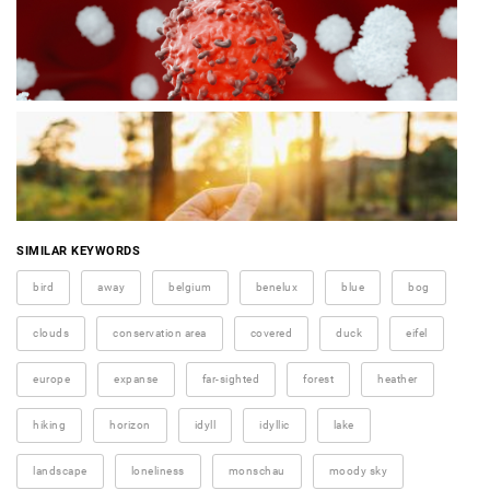
SIMILAR KEYWORDS
bird
away
belgium
benelux
blue
bog
clouds
conservation area
covered
duck
eifel
europe
expanse
far-sighted
forest
heather
hiking
horizon
idyll
idyllic
lake
landscape
loneliness
monschau
moody sky