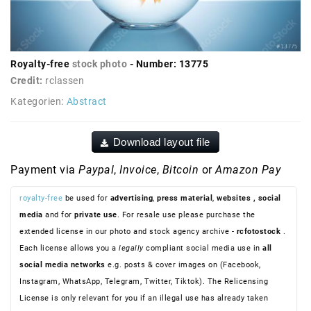
Royalty-free
stock photo
- Number: 13775
Credit:
rclassen
Kategorien:
Abstract
Download layout file
Payment via
Paypal
,
Invoice
,
Bitcoin
or
Amazon Pay
royalty-free
be used for
advertising
,
press material
,
websites
, social
media
and for
private use
. For resale use please purchase the
extended license in our photo and stock agency archive -
rcfotostock
.
Each license allows you a
legally
compliant social media use in
all
social media networks
e.g. posts & cover images on (Facebook,
Instagram, WhatsApp, Telegram, Twitter, Tiktok). The Relicensing
License is only relevant for you if an illegal use has already taken