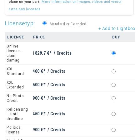
place on your part.
More information on images, videos and vector
sizes and licenses
Licensetyp:
Standard or Extended
+ Add to Lightbox
LICENSE
PRICE
BUY
Online
license -
1829.7 €* / Credits
claim
damag
XXL
400 €* / Credits
Standard
XXL
500 €* / Credits
Extended
No Photo-
900 €* / Credits
Credit
Relicensing
450 €* / Credits
– until
deadline
Political
900 €* / Credits
license