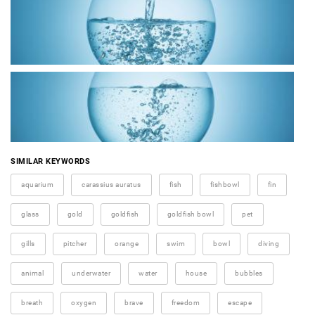
SIMILAR KEYWORDS
aquarium
carassius auratus
fish
fishbowl
fin
glass
gold
goldfish
goldfish bowl
pet
gills
pitcher
orange
swim
bowl
diving
animal
underwater
water
house
bubbles
breath
oxygen
brave
freedom
escape