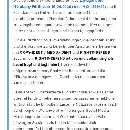
Das von uns erstrittene Endurteil des
Landgerichts
Nürnberg-Fürth vom 16.04.2026 (Az. 19 O 1359/25)
stellt
klar, dass sich Nutzer fremder urheberrechtlich
geschützter Inhalte über den Schutz und den Umfang ihrer
Nutzungsberechtigung Gewissheit verschaffen müssen.
Es besteht eine Prüfungs- und Erkundigungspflicht.
Für die Prüfung von Bildverwendungen, die Rechteklärung
und die Durchsetzung berechtigter Ansprüche arbeiten wir
mit
COPY-IDENT / MEDIA-IDENT
und
RIGHTS-DEFEND
zusammen.
RIGHTS-DEFEND ist von uns vollumfänglich
beauftragt und legitimiert
, Lizenznachweise
entgegenzunehmen, Sachverhalte zu prüfen und die
Klärung beziehungsweise Durchsetzung in unserem
Auftrag zu führen.
Bilddiebstahl, unlizenzierte Bildnutzungen sowie falsche
oder fehlende Urhebernennungen verursachen erhebliche
wirtschaftliche Einbußen. Einzelne Nutzungen können sich
durch Kopien, Weiterveröffentlichungen, Social Media,
Marketingmaterialien und Webseiten über viele Fälle
hinweg zu Schäden bis in den Millionenbereich
summieren. Bei falscher oder fehlender Urhebernennung