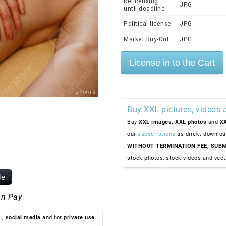
Relicensing –
JPG
until deadline
Political license
JPG
Market Buy-Out
JPG
Buy XXL pictures, videos 
Buy
XXL images,
XXL photos
and
XX
our
subscriptions
as direkt downloa
WITHOUT TERMINATION FEE, SUBM
stock photos, stock videos and vect
le
n Pay
, social media
and for
private use
.