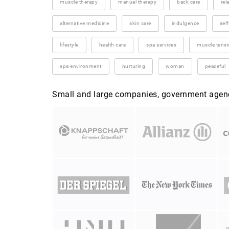
muscle therapy
manual therapy
back care
rel
alternative medicine
skin care
indulgence
self
lifestyle
health care
spa services
muscle tens
spa environment
nurturing
woman
peaceful
Small and large companies, government agenci