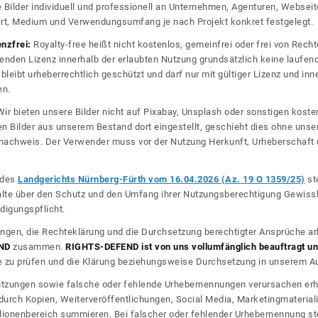
re Bilder individuell und professionell an Unternehmen, Agenturen, Websei
rt, Medium und Verwendungsumfang je nach Projekt konkret festgelegt.
enzfrei:
Royalty-free heißt nicht kostenlos, gemeinfrei oder frei von Rechte
nden Lizenz innerhalb der erlaubten Nutzung grundsätzlich keine laufe
bleibt urheberrechtlich geschützt und darf nur mit gültiger Lizenz und inn
en.
ir bieten unsere Bilder nicht auf Pixabay, Unsplash oder sonstigen kos
n Bilder aus unserem Bestand dort eingestellt, geschieht dies ohne unse
nznachweis. Der Verwender muss vor der Nutzung Herkunft, Urheberschaf
l des
Landgerichts Nürnberg-Fürth vom 16.04.2026 (Az. 19 O 1359/25)
ste
halte über den Schutz und den Umfang ihrer Nutzungsberechtigung Gewiss
digungspflicht.
ngen, die Rechteklärung und die Durchsetzung berechtigter Ansprüche ar
ND
zusammen.
RIGHTS-DEFEND ist von uns vollumfänglich beauftragt und
zu prüfen und die Klärung beziehungsweise Durchsetzung in unserem Auf
dnutzungen sowie falsche oder fehlende Urhebernennungen verursachen erh
urch Kopien, Weiterveröffentlichungen, Social Media, Marketingmateriali
lionenbereich summieren. Bei falscher oder fehlender Urhebernennung steh