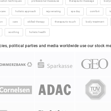
axation techniques
professional masseuse
therapeutic massage
body
-care
holistic approach
rejuvenating
spa day
comfort
t
ion
care
skilled therapy
therapeutic touch
body treatment
soothing
holistic health
es, political parties and media worldwide use our stock m