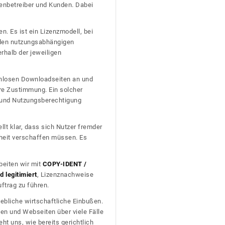
tenbetreiber und Kunden. Dabei
n. Es ist ein Lizenzmodell, bei
nden nutzungsabhängigen
erhalb der jeweiligen
tenlosen Downloadseiten an und
re Zustimmung. Ein solcher
t und Nutzungsberechtigung
llt klar, dass sich Nutzer fremder
heit verschaffen müssen. Es
beiten wir mit
COPY-IDENT /
 legitimiert
, Lizenznachweise
trag zu führen.
ebliche wirtschaftliche Einbußen.
en und Webseiten über viele Fälle
t uns, wie bereits gerichtlich