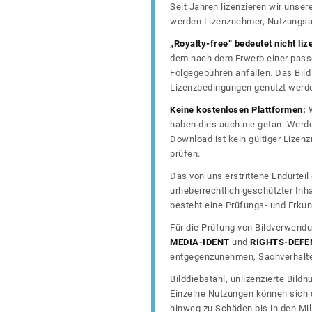
Seit Jahren lizenzieren wir unse
werden Lizenznehmer, Nutzungsa
„Royalty-free“ bedeutet nicht liz
dem nach dem Erwerb einer passe
Folgegebühren anfallen. Das Bild 
Lizenzbedingungen genutzt werd
Keine kostenlosen Plattformen:
W
haben dies auch nie getan. Werde
Download ist kein gültiger Lize
prüfen.
Das von uns erstrittene Endurtei
urheberrechtlich geschützter In
besteht eine Prüfungs- und Erkun
Für die Prüfung von Bildverwendu
MEDIA-IDENT
und
RIGHTS-DEFE
entgegenzunehmen, Sachverhalte 
Bilddiebstahl, unlizenzierte Bil
Einzelne Nutzungen können sich d
hinweg zu Schäden bis in den Mil