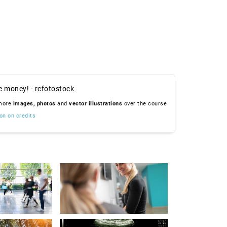
e money! - rcfotostock
 more
images,
photos
and
vector illustrations
over the course
on on credits