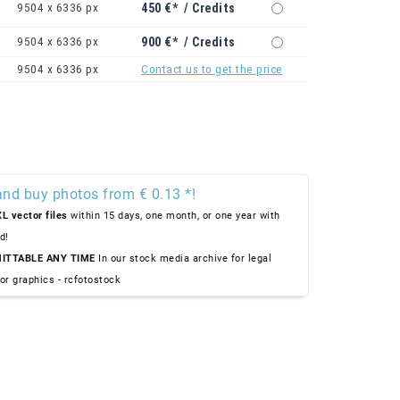
9504 x 6336 px
450 €* / Credits
9504 x 6336 px
900 €* / Credits
9504 x 6336 px
Contact us to get the price
and buy photos from € 0.13 *!
L vector files
within 15 days, one month, or one year with
d!
ITTABLE ANY TIME
In our stock media archive for legal
or graphics - rcfotostock