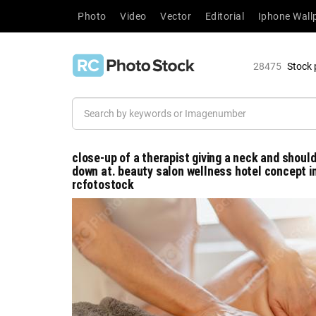
Photo
Video
Vector
Editorial
Iphone Wall
28475
Stock 
close-up of a therapist giving a neck and shoul
down at. beauty salon wellness hotel concept i
rcfotostock