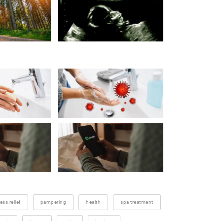
ess relief
pampering
health
spa treatment