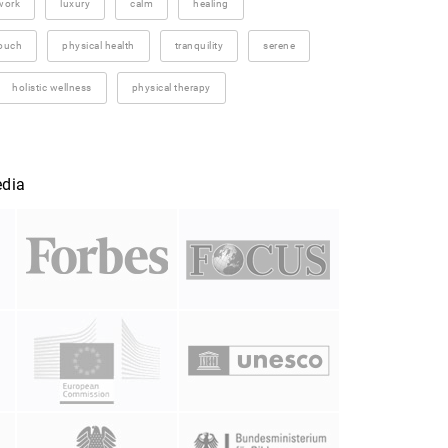
work
luxury
calm
healing
ouch
physical health
tranquility
serene
holistic wellness
physical therapy
edia