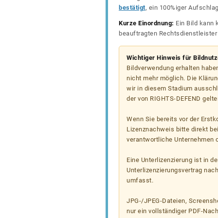
bestätigt
, ein 100%iger Aufschla
Kurze Einordnung:
Ein Bild kann 
beauftragten Rechtsdienstleiste
Wichtiger Hinweis für Bildnut
Bildverwendung erhalten haben
nicht mehr möglich. Die Klärun
wir in diesem Stadium ausschl
der von RIGHTS-DEFEND gelten
Wenn Sie bereits vor der Erst
Lizenznachweis bitte direkt b
verantwortliche Unternehmen od
Eine Unterlizenzierung ist in d
Unterlizenzierungsvertrag nac
umfasst.
JPG-/JPEG-Dateien, Screenshot
nur ein vollständiger PDF-Nach