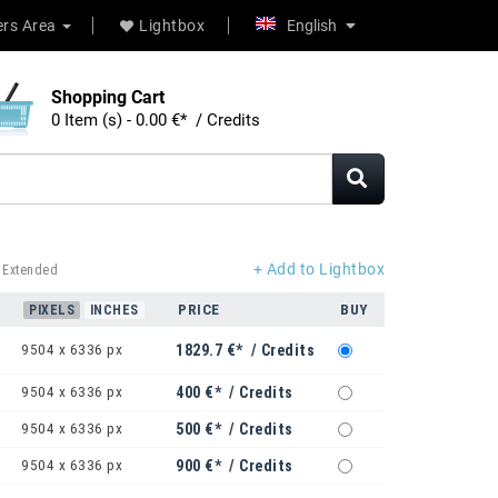
rs Area
Lightbox
English
Shopping Cart
0 Item (s) - 0.00 €* / Credits
+ Add to Lightbox
 Extended
PRICE
BUY
PIXELS
INCHES
9504 x 6336 px
1829.7 €* / Credits
9504 x 6336 px
400 €* / Credits
9504 x 6336 px
500 €* / Credits
9504 x 6336 px
900 €* / Credits