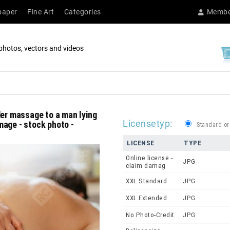
paper
Fine Art
Categories
Membe
photos, vectors and videos
der massage to a man lying
Licensetyp:
mage - stock photo -
Standard or
LICENSE
TYPE
Online license -
JPG
claim damag
XXL Standard
JPG
XXL Extended
JPG
No Photo-Credit
JPG