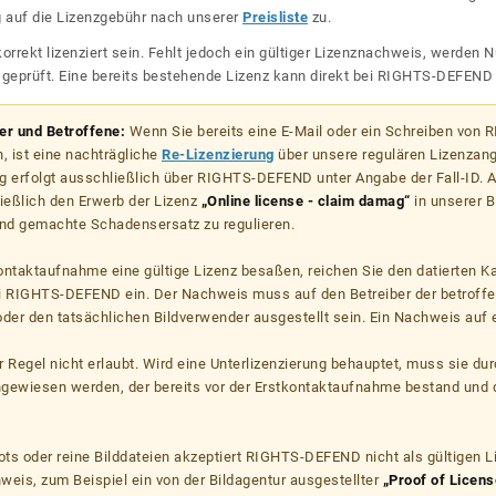
g auf die Lizenzgebühr nach unserer
Preisliste
zu.
korrekt lizenziert sein. Fehlt jedoch ein gültiger Lizenznachweis, werde
r geprüft. Eine bereits bestehende Lizenz kann direkt bei RIGHTS-DEFEN
zer und Betroffene:
Wenn Sie bereits eine E-Mail oder ein Schreiben von
, ist eine nachträgliche
Re-Lizenzierung
über unsere regulären Lizenzan
g erfolgt ausschließlich über RIGHTS-DEFEND unter Angabe der Fall-ID. Al
ießlich den Erwerb der Lizenz
„Online license - claim damag“
in unserer B
d gemachte Schadensersatz zu regulieren.
kontaktaufnahme eine gültige Lizenz besaßen, reichen Sie den datierten K
ei RIGHTS-DEFEND ein. Der Nachweis muss auf den Betreiber der betroff
er den tatsächlichen Bildverwender ausgestellt sein. Ein Nachweis auf ei
er Regel nicht erlaubt. Wird eine Unterlizenzierung behauptet, muss sie dur
hgewiesen werden, der bereits vor der Erstkontaktaufnahme bestand und 
s oder reine Bilddateien akzeptiert RIGHTS-DEFEND nicht als gültigen 
weis, zum Beispiel ein von der Bildagentur ausgestellter
„Proof of Licens