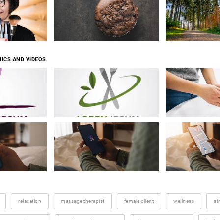
ICS AND VIDEOS
relaxation
massage therapist
female client
wellness
str