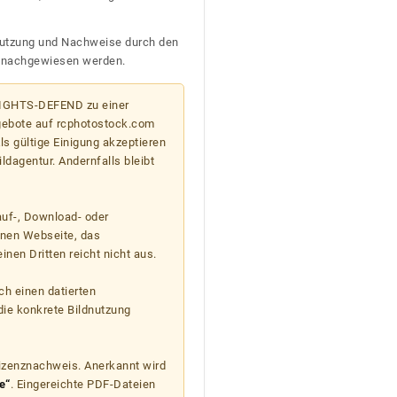
n Nutzung und Nachweise durch den
D nachgewiesen werden.
 RIGHTS-DEFEND zu einer
gebote auf rcphotostock.com
s gültige Einigung akzeptieren
ildagentur. Andernfalls bleibt
auf-, Download- oder
enen Webseite, das
nen Dritten reicht nicht aus.
ch einen datierten
die konkrete Bildnutzung
Lizenznachweis. Anerkannt wird
e“
. Eingereichte PDF-Dateien