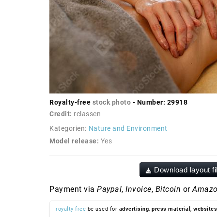
Royalty-free
stock photo
- Number: 29918
Credit:
rclassen
Kategorien:
Nature and Environment
Model release:
Yes
Download layout fi
Payment via
Paypal
,
Invoice
,
Bitcoin
or
Amazo
royalty-free
be used for
advertising
,
press material
,
websites