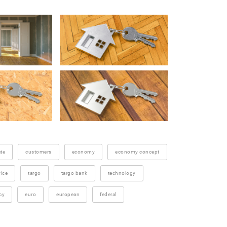
te
customers
economy
economy concept
vice
targo
targo bank
technology
cy
euro
european
federal