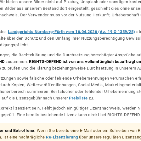
ir bieten unsere Bilder nicht auf Pixabay, Unsplash oder sonstigen kos
n Bilder aus unserem Bestand dort eingestellt, geschieht dies ohne unse
nznachweis. Der Verwender muss vor der Nutzung Herkunft, Urheberschaf
l des
Landgerichts Nürnberg-Fürth vom 16.04.2026 (Az. 19 O 1359/25)
ste
halte über den Schutz und den Umfang ihrer Nutzungsberechtigung Gewiss
digungspflicht.
ngen, die Rechteklärung und die Durchsetzung berechtigter Ansprüche ar
ND
zusammen.
RIGHTS-DEFEND ist von uns vollumfänglich beauftragt und
zu prüfen und die Klärung beziehungsweise Durchsetzung in unserem Auf
dnutzungen sowie falsche oder fehlende Urhebernennungen verursachen erh
urch Kopien, Weiterveröffentlichungen, Social Media, Marketingmateriali
lionenbereich summieren. Bei falscher oder fehlender Urhebernennung steh
g auf die Lizenzgebühr nach unserer
Preisliste
zu.
korrekt lizenziert sein. Fehlt jedoch ein gültiger Lizenznachweis, werde
r geprüft. Eine bereits bestehende Lizenz kann direkt bei RIGHTS-DEFEN
zer und Betroffene:
Wenn Sie bereits eine E-Mail oder ein Schreiben von
, ist eine nachträgliche
Re-Lizenzierung
über unsere regulären Lizenzan