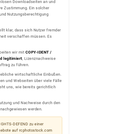
tenlosen Downloadseiten an und
re Zustimmung. Ein solcher
t und Nutzungsberechtigung
llt klar, dass sich Nutzer fremder
heit verschaffen müssen. Es
beiten wir mit
COPY-IDENT /
 legitimiert
, Lizenznachweise
trag zu führen.
ebliche wirtschaftliche Einbußen.
en und Webseiten über viele Fälle
t uns, wie bereits gerichtlich
n Nutzung und Nachweise durch den
D nachgewiesen werden.
 RIGHTS-DEFEND zu einer
gebote auf rcphotostock.com