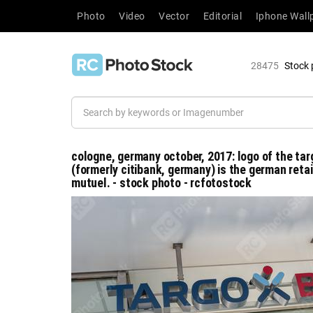
Photo
Video
Vector
Editorial
Iphone Wall
28475
Stock 
cologne, germany october, 2017: logo of the ta
(formerly citibank, germany) is the german retai
mutuel. - stock photo - rcfotostock