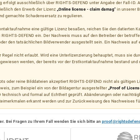
g erfolgt ausschließlich über RIGHTS-DEFEND unter Angabe der Fall-ID. Al
ießlich den Erwerb der Lizenz
„Online license - claim damag“
in unserer B
d gemachte Schadensersatz zu regulieren.
kontaktaufnahme eine gültige Lizenz besaßen, reichen Sie den datierten K
ei RIGHTS-DEFEND ein. Der Nachweis muss auf den Betreiber der betroff
er den tatsächlichen Bildverwender ausgestellt sein. Ein Nachweis auf ei
er Regel nicht erlaubt. Wird eine Unterlizenzierung behauptet, muss sie dur
hgewiesen werden, der bereits vor der Erstkontaktaufnahme bestand und 
s oder reine Bilddateien akzeptiert RIGHTS-DEFEND nicht als gültigen 
weis, zum Beispiel ein von der Bildagentur ausgestellter
„Proof of Licens
echnisch und formal auf Echtheit geprüft. Abänderungen oder nachträg
teimerkmalen erkannt werden und zur Zurückweisung des Nachweises fü
er. Bei Fragen zu Ihrem Fall wenden Sie sich bitte an
proof@rightsdefen