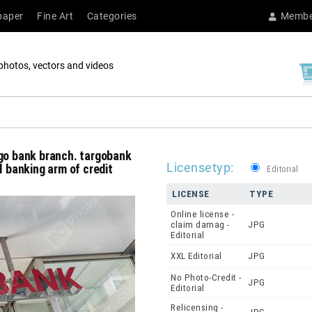
paper
Fine Art
Categories
Membe
photos, vectors and videos
rgo bank branch. targobank
Licensetyp:
l banking arm of credit
Editorial
LICENSE
TYPE
Online license -
claim damag -
JPG
Editorial
XXL Editorial
JPG
No Photo-Credit -
JPG
Editorial
Relicensing -