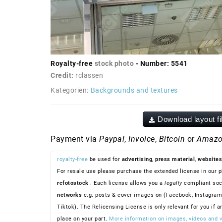
Royalty-free
stock photo
- Number: 5541
Credit:
rclassen
Kategorien:
Backgrounds and textures
Download layout fi
Payment via
Paypal
,
Invoice
,
Bitcoin
or
Amazo
royalty-free
be used for
advertising
,
press material
,
websites
For resale use please purchase the extended license in our p
rcfotostock
. Each license allows you a
legally
compliant soc
networks
e.g. posts & cover images on (Facebook, Instagram
Tiktok). The Relicensing License is only relevant for you if a
place on your part.
More information on images, videos and v