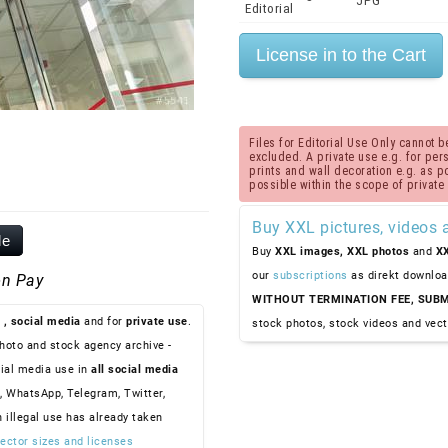
JPG
Editorial
Files for Editorial Use Only cannot
excluded. A private use e.g. for perso
prints and wall decoration e.g. as 
possible within the scope of private
Buy XXL pictures, videos 
le
Buy
XXL images,
XXL photos
and
XX
our
subscriptions
as direkt downloa
n Pay
WITHOUT TERMINATION FEE, SUBM
, social media
and for
private use
.
stock photos, stock videos and vect
hoto and stock agency archive -
ial media use in
all social media
, WhatsApp, Telegram, Twitter,
n illegal use has already taken
ector sizes and licenses