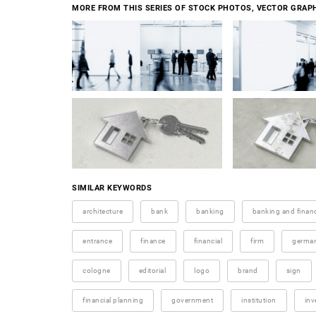
MORE FROM THIS SERIES OF STOCK PHOTOS, VECTOR GRAPH
SIMILAR KEYWORDS
architecture
bank
banking
banking and finan
entrance
finance
financial
firm
germa
cologne
editorial
logo
brand
sign
financial planning
government
institution
inv