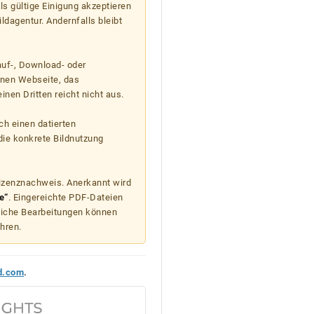
s gültige Einigung akzeptieren
ildagentur. Andernfalls bleibt
auf-, Download- oder
enen Webseite, das
nen Dritten reicht nicht aus.
ch einen datierten
die konkrete Bildnutzung
Lizenznachweis. Anerkannt wird
e“
. Eingereichte PDF-Dateien
liche Bearbeitungen können
hren.
d.com
.