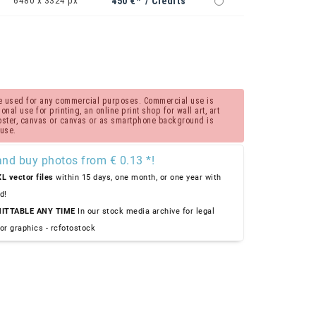
6480 x 3324 px
450 €* / Credits
 be used for any commercial purposes. Commercial use is
nal use for printing, an online print shop for wall art, art
poster, canvas or canvas or as smartphone background is
 use.
and buy photos from € 0.13 *!
L vector files
within 15 days, one month, or one year with
d!
ITTABLE ANY TIME
In our stock media archive for legal
or graphics - rcfotostock