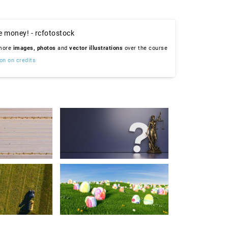
e money! - rcfotostock
 more
images,
photos
and
vector illustrations
over the course
on on credits