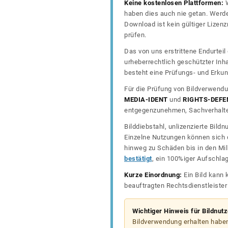
Keine kostenlosen Plattformen:
W
haben dies auch nie getan. Werde
Download ist kein gültiger Lize
prüfen.
Das von uns erstrittene Endurtei
urheberrechtlich geschützter In
besteht eine Prüfungs- und Erkun
Für die Prüfung von Bildverwendu
MEDIA-IDENT
und
RIGHTS-DEFE
entgegenzunehmen, Sachverhalte 
Bilddiebstahl, unlizenzierte Bil
Einzelne Nutzungen können sich d
hinweg zu Schäden bis in den Mil
bestätigt
, ein 100%iger Aufschla
Kurze Einordnung:
Ein Bild kann 
beauftragten Rechtsdienstleiste
Wichtiger Hinweis für Bildnut
Bildverwendung erhalten haben