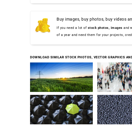
Buy images, buy photos, buy videos an
If you need a lot of
stock photos,
images
and
v
of a year and need them for your projects, cre
DOWNLOAD SIMILAR STOCK PHOTOS, VECTOR GRAPHICS AN