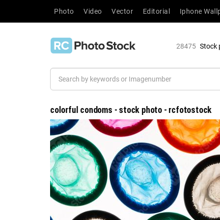
Photo
Video
Vector
Editorial
Iphone Wall
28475
Stock 
colorful condoms - stock photo - rcfotostock