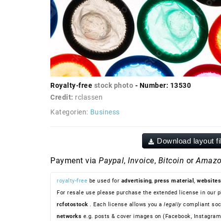
Royalty-free
stock photo
- Number: 13530
Credit:
rclassen
Kategorien:
Business
Download layout fi
Payment via
Paypal
,
Invoice
,
Bitcoin
or
Amazo
royalty-free
be used for
advertising
,
press material
,
websites
For resale use please purchase the extended license in our p
rcfotostock
. Each license allows you a
legally
compliant soc
networks
e.g. posts & cover images on (Facebook, Instagram