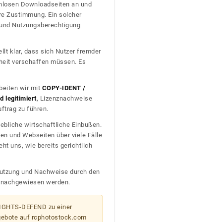
tenlosen Downloadseiten an und
re Zustimmung. Ein solcher
t und Nutzungsberechtigung
llt klar, dass sich Nutzer fremder
heit verschaffen müssen. Es
beiten wir mit
COPY-IDENT /
 legitimiert
, Lizenznachweise
trag zu führen.
ebliche wirtschaftliche Einbußen.
en und Webseiten über viele Fälle
t uns, wie bereits gerichtlich
n Nutzung und Nachweise durch den
D nachgewiesen werden.
 RIGHTS-DEFEND zu einer
gebote auf rcphotostock.com