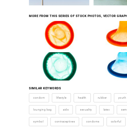
MORE FROM THIS SERIES OF STOCK PHOTOS, VECTOR GRAPH
SIMILAR KEYWORDS
condom
lifestyle
health
rubber
youth 
lounging bag
aids
sexuality
latex
sem
symbol
contraceptives
condoms
colorful