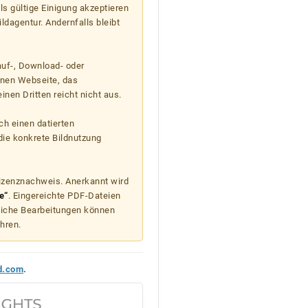
s gültige Einigung akzeptieren
ildagentur. Andernfalls bleibt
auf-, Download- oder
enen Webseite, das
nen Dritten reicht nicht aus.
ch einen datierten
die konkrete Bildnutzung
Lizenznachweis. Anerkannt wird
e“
. Eingereichte PDF-Dateien
liche Bearbeitungen können
hren.
d.com
.