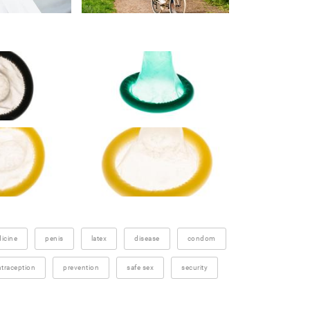
icine
penis
latex
disease
condom
traception
prevention
safe sex
security