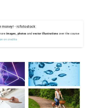
e money! - rcfotostock
 more
images,
photos
and
vector illustrations
over the course
on on credits