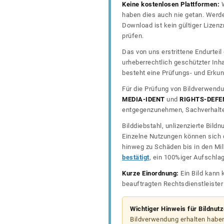
Keine kostenlosen Plattformen:
W
haben dies auch nie getan. Werde
Download ist kein gültiger Lize
prüfen.
Das von uns erstrittene Endurtei
urheberrechtlich geschützter In
besteht eine Prüfungs- und Erkun
Für die Prüfung von Bildverwendu
MEDIA-IDENT
und
RIGHTS-DEFE
entgegenzunehmen, Sachverhalte 
Bilddiebstahl, unlizenzierte Bil
Einzelne Nutzungen können sich d
hinweg zu Schäden bis in den Mil
bestätigt
, ein 100%iger Aufschla
Kurze Einordnung:
Ein Bild kann 
beauftragten Rechtsdienstleiste
Wichtiger Hinweis für Bildnut
Bildverwendung erhalten haben