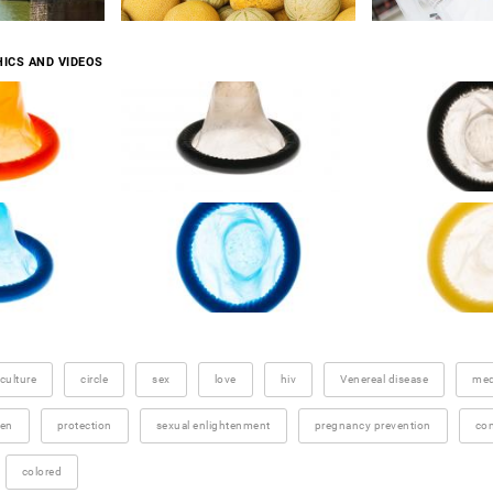
ICS AND VIDEOS
culture
circle
sex
love
hiv
Venereal disease
med
en
protection
sexual enlightenment
pregnancy prevention
con
colored