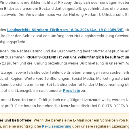
ir bieten unsere Bilder nicht auf Pixabay, Unsplash oder sonstigen kos
n Bilder aus unserem Bestand dort eingestellt, geschieht dies ohne unse
nznachweis. Der Verwender muss vor der Nutzung Herkunft, Urheberschaf
l des
Landgerichts Nürnberg-Fürth vom 16.04.2026 (Az. 19 O 1359/25)
ste
halte über den Schutz und den Umfang ihrer Nutzungsberechtigung Gewiss
digungspflicht.
ngen, die Rechteklärung und die Durchsetzung berechtigter Ansprüche ar
ND
zusammen.
RIGHTS-DEFEND ist von uns vollumfänglich beauftragt und
zu prüfen und die Klärung beziehungsweise Durchsetzung in unserem Auf
dnutzungen sowie falsche oder fehlende Urhebernennungen verursachen erh
urch Kopien, Weiterveröffentlichungen, Social Media, Marketingmateriali
lionenbereich summieren. Bei falscher oder fehlender Urhebernennung steh
g auf die Lizenzgebühr nach unserer
Preisliste
zu.
korrekt lizenziert sein. Fehlt jedoch ein gültiger Lizenznachweis, werde
r geprüft. Eine bereits bestehende Lizenz kann direkt bei RIGHTS-DEFEN
zer und Betroffene:
Wenn Sie bereits eine E-Mail oder ein Schreiben von
, ist eine nachträgliche
Re-Lizenzierung
über unsere regulären Lizenzan