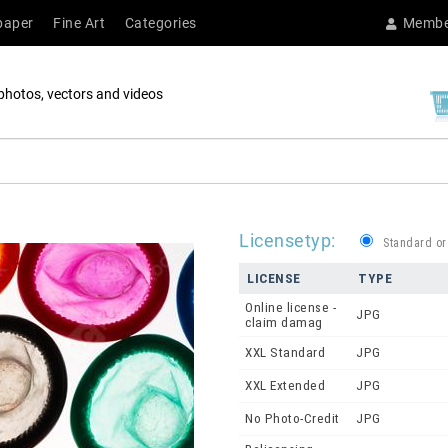
paper
Fine Art
Categories
Membe
photos, vectors and videos
Licensetyp:
Standard or
LICENSE
TYPE
Online license -
JPG
claim damag
XXL Standard
JPG
XXL Extended
JPG
No Photo-Credit
JPG