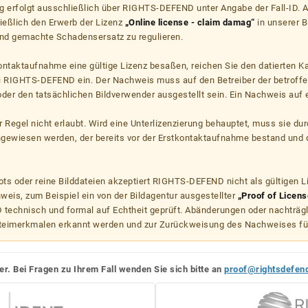
g erfolgt ausschließlich über RIGHTS-DEFEND unter Angabe der Fall-ID. Al
ießlich den Erwerb der Lizenz
„Online license - claim damag“
in unserer B
d gemachte Schadensersatz zu regulieren.
kontaktaufnahme eine gültige Lizenz besaßen, reichen Sie den datierten K
ei RIGHTS-DEFEND ein. Der Nachweis muss auf den Betreiber der betroff
er den tatsächlichen Bildverwender ausgestellt sein. Ein Nachweis auf ei
er Regel nicht erlaubt. Wird eine Unterlizenzierung behauptet, muss sie dur
hgewiesen werden, der bereits vor der Erstkontaktaufnahme bestand und 
s oder reine Bilddateien akzeptiert RIGHTS-DEFEND nicht als gültigen 
weis, zum Beispiel ein von der Bildagentur ausgestellter
„Proof of Licens
echnisch und formal auf Echtheit geprüft. Abänderungen oder nachträg
teimerkmalen erkannt werden und zur Zurückweisung des Nachweises fü
er. Bei Fragen zu Ihrem Fall wenden Sie sich bitte an
proof@rightsdefen