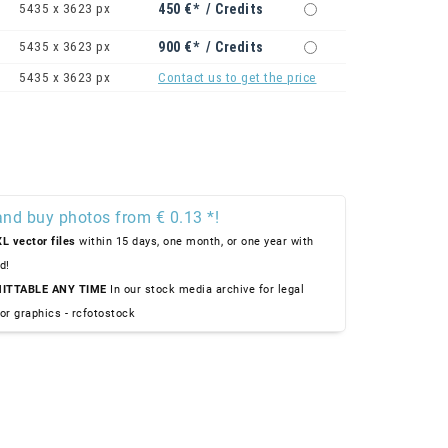
5435 x 3623 px
450 €* / Credits
5435 x 3623 px
900 €* / Credits
5435 x 3623 px
Contact us to get the price
and buy photos from € 0.13 *!
L vector files
within 15 days, one month, or one year with
d!
ITTABLE ANY TIME
In our stock media archive for legal
or graphics - rcfotostock