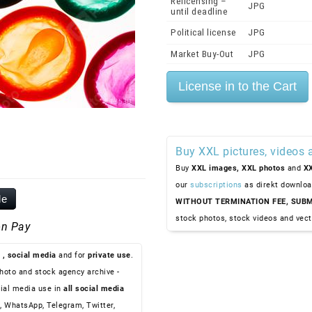
Relicensing –
JPG
until deadline
Political license
JPG
Market Buy-Out
JPG
Buy XXL pictures, videos 
Buy
XXL images,
XXL photos
and
XX
our
subscriptions
as direkt downloa
le
WITHOUT TERMINATION FEE, SUBM
stock photos, stock videos and vect
n Pay
, social media
and for
private use
.
hoto and stock agency archive -
ial media use in
all social media
, WhatsApp, Telegram, Twitter,