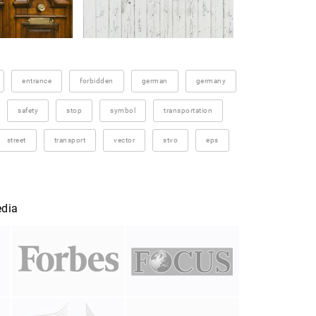
entrance
forbidden
german
germany
safety
stop
symbol
transportation
street
transport
vector
stvo
eps
edia