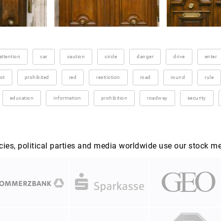
attention
car
caution
circle
danger
drive
enter
ot
prohibited
red
restriction
road
round
rule
education
information
prohibition
roadway
security
es, political parties and media worldwide use our stock m