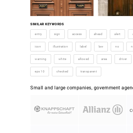
SIMILAR KEYWORDS
entry
sign
access
ahead
alert
icon
illustration
label
law
no
n
warning
white
allowed
area
driver
eps 10
checked
transparent
Small and large companies, government agenci