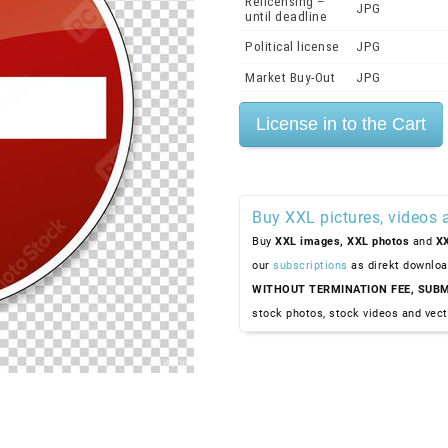
Relicensing –
JPG
until deadline
Political license
JPG
Market Buy-Out
JPG
Buy XXL pictures, videos 
Buy
XXL images,
XXL photos
and
XX
our
subscriptions
as direkt downloa
WITHOUT TERMINATION FEE, SUBM
stock photos, stock videos and vect