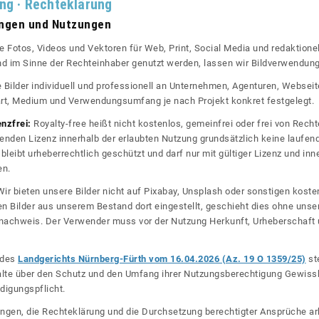
ung · Rechteklärung
ungen und Nutzungen
re Fotos, Videos und Vektoren für Web, Print, Social Media und redaktionel
 und im Sinne der Rechteinhaber genutzt werden, lassen wir Bildverwendun
re Bilder individuell und professionell an Unternehmen, Agenturen, Websei
rt, Medium und Verwendungsumfang je nach Projekt konkret festgelegt.
enzfrei:
Royalty-free heißt nicht kostenlos, gemeinfrei oder frei von Rechte
nden Lizenz innerhalb der erlaubten Nutzung grundsätzlich keine laufe
bleibt urheberrechtlich geschützt und darf nur mit gültiger Lizenz und inn
en.
ir bieten unsere Bilder nicht auf Pixabay, Unsplash oder sonstigen kos
n Bilder aus unserem Bestand dort eingestellt, geschieht dies ohne unse
nznachweis. Der Verwender muss vor der Nutzung Herkunft, Urheberschaf
l des
Landgerichts Nürnberg-Fürth vom 16.04.2026 (Az. 19 O 1359/25)
ste
halte über den Schutz und den Umfang ihrer Nutzungsberechtigung Gewiss
digungspflicht.
ngen, die Rechteklärung und die Durchsetzung berechtigter Ansprüche ar