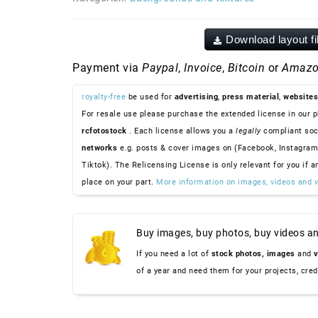
Download layout fi
Payment via
Paypal
,
Invoice
,
Bitcoin
or
Amazo
royalty-free
be used for
advertising
,
press material
,
websites
For resale use please purchase the extended license in our p
rcfotostock
. Each license allows you a
legally
compliant soc
networks
e.g. posts & cover images on (Facebook, Instagram
Tiktok). The Relicensing License is only relevant for you if a
place on your part.
More information on images, videos and v
Buy images, buy photos, buy videos an
If you need a lot of
stock photos,
images
and
v
of a year and need them for your projects, cre