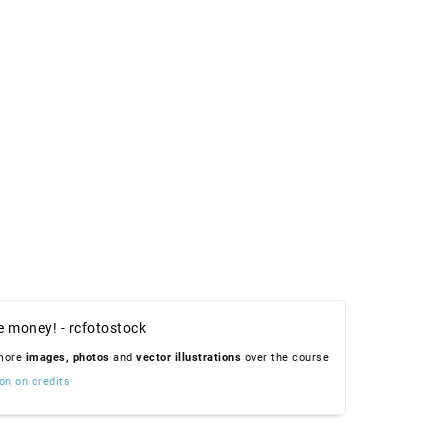
e money! - rcfotostock
 more
images,
photos
and
vector illustrations
over the course
on on credits