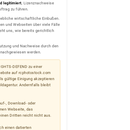
 legitimiert
, Lizenznachweise
trag zu führen.
ebliche wirtschaftliche Einbußen.
en und Webseiten über viele Fälle
t uns, wie bereits gerichtlich
n Nutzung und Nachweise durch den
D nachgewiesen werden.
 RIGHTS-DEFEND zu einer
gebote auf rcphotostock.com
s gültige Einigung akzeptieren
ildagentur. Andernfalls bleibt
auf-, Download- oder
enen Webseite, das
nen Dritten reicht nicht aus.
ch einen datierten