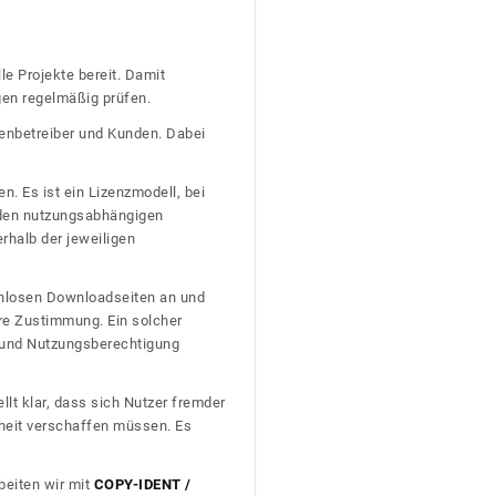
le Projekte bereit. Damit
gen regelmäßig prüfen.
tenbetreiber und Kunden. Dabei
n. Es ist ein Lizenzmodell, bei
nden nutzungsabhängigen
erhalb der jeweiligen
tenlosen Downloadseiten an und
re Zustimmung. Ein solcher
t und Nutzungsberechtigung
llt klar, dass sich Nutzer fremder
heit verschaffen müssen. Es
beiten wir mit
COPY-IDENT /