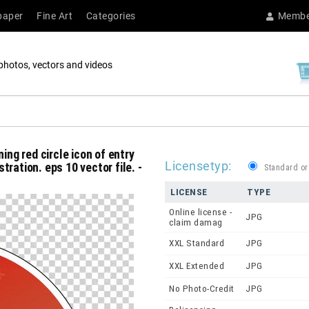
paper
Fine Art
Categories
Membe
photos, vectors and videos
ing red circle icon of entry
Licensetyp:
ration. eps 10 vector file. -
Standard or
LICENSE
TYPE
Online license -
JPG
claim damag
XXL Standard
JPG
XXL Extended
JPG
No Photo-Credit
JPG