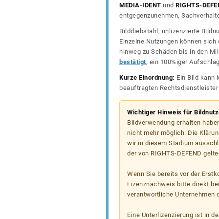
MEDIA-IDENT
und
RIGHTS-DEFE
entgegenzunehmen, Sachverhalte 
Bilddiebstahl, unlizenzierte Bil
Einzelne Nutzungen können sich d
hinweg zu Schäden bis in den Mil
bestätigt
, ein 100%iger Aufschla
Kurze Einordnung:
Ein Bild kann 
beauftragten Rechtsdienstleiste
Wichtiger Hinweis für Bildnut
Bildverwendung erhalten haben
nicht mehr möglich. Die Klärun
wir in diesem Stadium ausschl
der von RIGHTS-DEFEND gelten
Wenn Sie bereits vor der Erst
Lizenznachweis bitte direkt b
verantwortliche Unternehmen od
Eine Unterlizenzierung ist in d