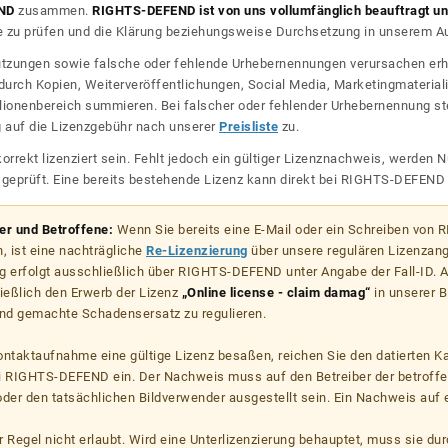
ND
zusammen.
RIGHTS-DEFEND ist von uns vollumfänglich beauftragt und
zu prüfen und die Klärung beziehungsweise Durchsetzung in unserem Auf
dnutzungen sowie falsche oder fehlende Urhebernennungen verursachen erh
urch Kopien, Weiterveröffentlichungen, Social Media, Marketingmateriali
lionenbereich summieren. Bei falscher oder fehlender Urhebernennung steh
g auf die Lizenzgebühr nach unserer
Preisliste
zu.
korrekt lizenziert sein. Fehlt jedoch ein gültiger Lizenznachweis, werde
r geprüft. Eine bereits bestehende Lizenz kann direkt bei RIGHTS-DEFEN
zer und Betroffene:
Wenn Sie bereits eine E-Mail oder ein Schreiben von
, ist eine nachträgliche
Re-Lizenzierung
über unsere regulären Lizenzan
g erfolgt ausschließlich über RIGHTS-DEFEND unter Angabe der Fall-ID. Al
ießlich den Erwerb der Lizenz
„Online license - claim damag“
in unserer B
d gemachte Schadensersatz zu regulieren.
kontaktaufnahme eine gültige Lizenz besaßen, reichen Sie den datierten K
ei RIGHTS-DEFEND ein. Der Nachweis muss auf den Betreiber der betroff
er den tatsächlichen Bildverwender ausgestellt sein. Ein Nachweis auf ei
er Regel nicht erlaubt. Wird eine Unterlizenzierung behauptet, muss sie dur