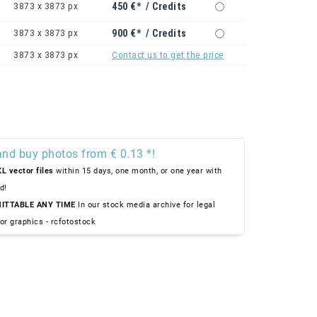
3873 x 3873 px
450 €* / Credits
3873 x 3873 px
900 €* / Credits
3873 x 3873 px
Contact us to get the price
and buy photos from € 0.13 *!
L vector files
within 15 days, one month, or one year with
d!
ITTABLE ANY TIME
In our stock media archive for legal
or graphics - rcfotostock