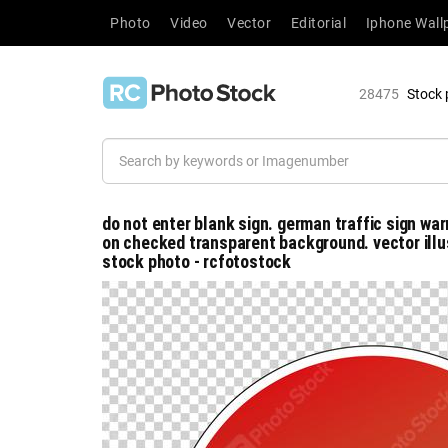
Photo
Video
Vector
Editorial
Iphone Wall
28475
Stock 
do not enter blank sign. german traffic sign warn
on checked transparent background. vector illust
stock photo - rcfotostock