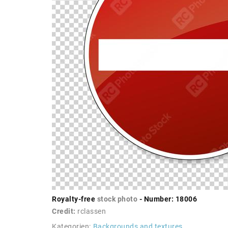
Royalty-free
stock photo
- Number: 18006
Credit:
rclassen
Kategorien:
Backgrounds and textures