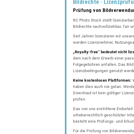
Bildrechte · Lizenzprüf
Prüfung von Bildverwend
RC Photo Stock stellt lizenzierba
Bildrechte nachvollziehbar, fair
Seit Jahren lizenzieren wir unse
werden Lizenznehmer, Nutzungsa
„Royalty-free“ bedeutet nicht liz
dem nach dem Erwerb einer passe
Folgegebühren anfallen. Das Bild 
Lizenzbedingungen genutzt werd
Keine kostenlosen Plattformen:
W
haben dies auch nie getan. Werde
Download ist kein gültiger Lize
prüfen.
Das von uns erstrittene Endurtei
urheberrechtlich geschützter In
besteht eine Prüfungs- und Erkun
Für die Prüfung von Bildverwendu