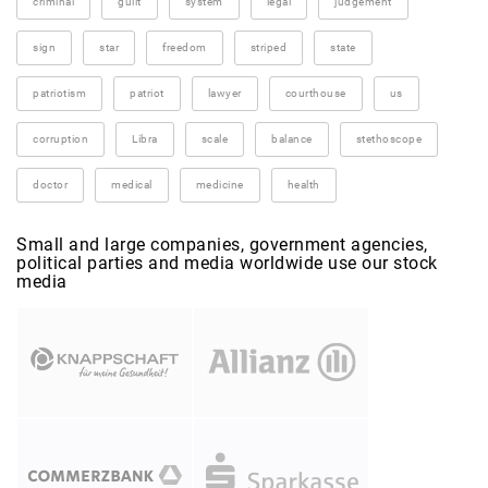
criminal
guilt
system
legal
judgement
sign
star
freedom
striped
state
patriotism
patriot
lawyer
courthouse
us
corruption
Libra
scale
balance
stethoscope
doctor
medical
medicine
health
Small and large companies, government agencies,
political parties and media worldwide use our stock
media