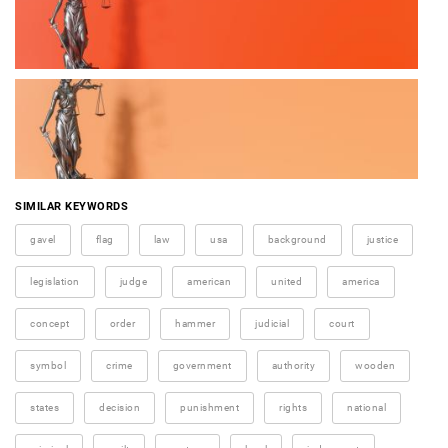
SIMILAR KEYWORDS
gavel
flag
law
usa
background
justice
legislation
judge
american
united
america
concept
order
hammer
judicial
court
symbol
crime
government
authority
wooden
states
decision
punishment
rights
national