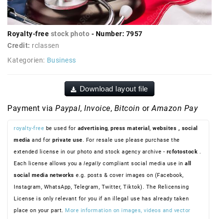
Royalty-free
stock photo
- Number: 7957
Credit:
rclassen
Kategorien:
Business
Download layout file
Payment via
Paypal
,
Invoice
,
Bitcoin
or
Amazon Pay
royalty-free
be used for
advertising
,
press material
,
websites
, social
media
and for
private use
. For resale use please purchase the
extended license in our photo and stock agency archive -
rcfotostock
.
Each license allows you a
legally
compliant social media use in
all
social media networks
e.g. posts & cover images on (Facebook,
Instagram, WhatsApp, Telegram, Twitter, Tiktok). The Relicensing
License is only relevant for you if an illegal use has already taken
place on your part.
More information on images, videos and vector