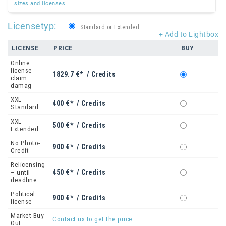
sizes and licenses
Licensetyp:
Standard or Extended
+ Add to Lightbox
LICENSE
PRICE
BUY
Online
license -
1829.7 €* / Credits
claim
damag
XXL
400 €* / Credits
Standard
XXL
500 €* / Credits
Extended
No Photo-
900 €* / Credits
Credit
Relicensing
450 €* / Credits
– until
deadline
Political
900 €* / Credits
license
Market Buy-
Contact us to get the price
Out