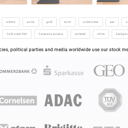
critters
purity
gold
swim
underwater
pet
c
Cold water fish
Carassius auratus
isolated
white
backgro
es, political parties and media worldwide use our stock m