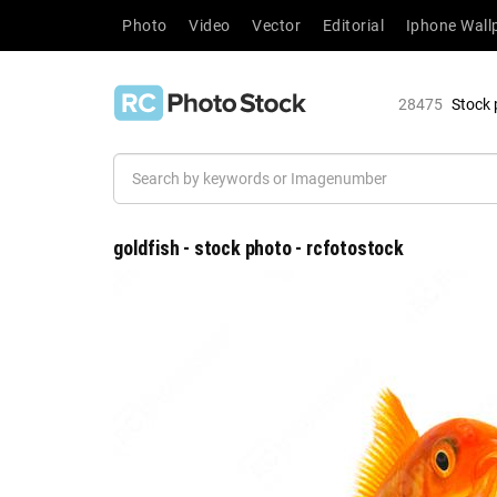
Photo
Video
Vector
Editorial
Iphone Wall
28475
Stock 
goldfish - stock photo - rcfotostock