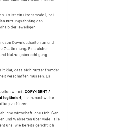
n. Es ist ein Lizenzmodell, bei
nden nutzungsabhängigen
erhalb der jeweiligen
tenlosen Downloadseiten an und
re Zustimmung. Ein solcher
t und Nutzungsberechtigung
llt klar, dass sich Nutzer fremder
heit verschaffen müssen. Es
beiten wir mit
COPY-IDENT /
 legitimiert
, Lizenznachweise
trag zu führen.
ebliche wirtschaftliche Einbußen.
en und Webseiten über viele Fälle
t uns, wie bereits gerichtlich