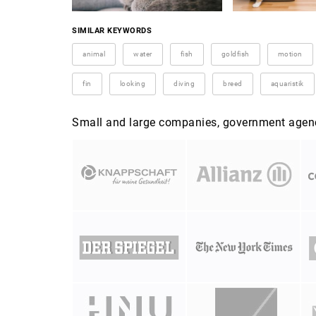
SIMILAR KEYWORDS
animal
water
fish
goldfish
motion
fin
looking
diving
breed
aquaristik
Small and large companies, government agenci