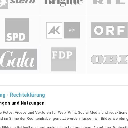
ung · Rechteklärung
ungen und Nutzungen
re Fotos, Videos und Vektoren für Web, Print, Social Media und redaktionel
 und im Sinne der Rechteinhaber genutzt werden, lassen wir Bildverwendun
re Bilder individuell und professionell an Unternehmen, Agenturen, Websei