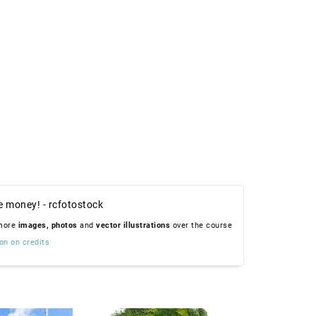
e money! - rcfotostock
 more
images,
photos
and
vector illustrations
over the course
on on credits