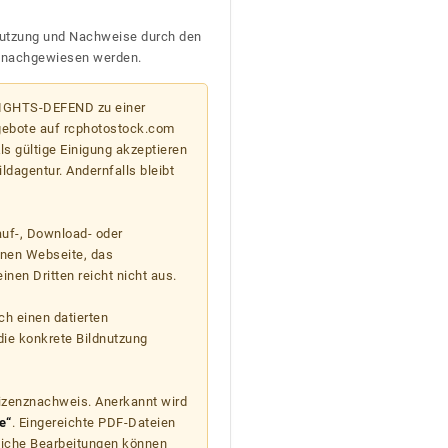
n Nutzung und Nachweise durch den
D nachgewiesen werden.
 RIGHTS-DEFEND zu einer
gebote auf rcphotostock.com
s gültige Einigung akzeptieren
ildagentur. Andernfalls bleibt
auf-, Download- oder
enen Webseite, das
nen Dritten reicht nicht aus.
ch einen datierten
die konkrete Bildnutzung
Lizenznachweis. Anerkannt wird
e“
. Eingereichte PDF-Dateien
liche Bearbeitungen können