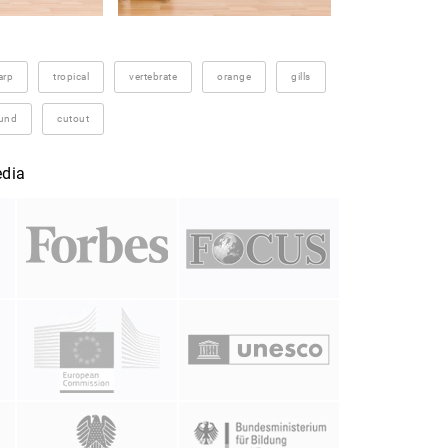
arp
tropical
vertebrate
orange
gills
und
cutout
edia