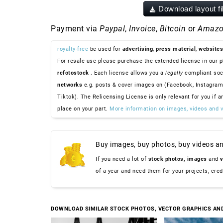
Download layout fi
Payment via
Paypal
,
Invoice
,
Bitcoin
or
Amazo
royalty-free
be used for
advertising
,
press material
,
websites
For resale use please purchase the extended license in our p
rcfotostock
. Each license allows you a
legally
compliant soc
networks
e.g. posts & cover images on (Facebook, Instagram
Tiktok). The Relicensing License is only relevant for you if a
place on your part.
More information on images, videos and v
Buy images, buy photos, buy videos an
If you need a lot of
stock photos,
images
and
v
of a year and need them for your projects, cre
DOWNLOAD SIMILAR STOCK PHOTOS, VECTOR GRAPHICS AN