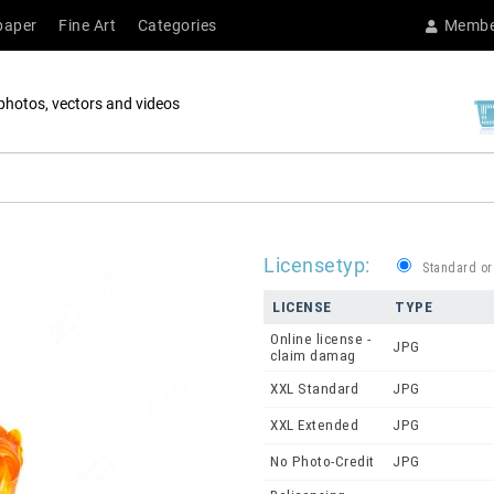
paper
Fine Art
Categories
Membe
photos, vectors and videos
Licensetyp:
Standard or
LICENSE
TYPE
Online license -
JPG
claim damag
XXL Standard
JPG
XXL Extended
JPG
No Photo-Credit
JPG