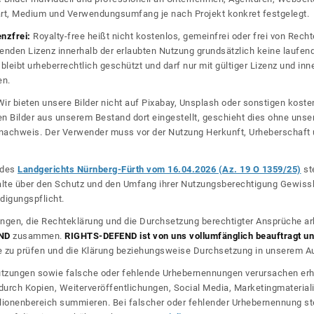
rt, Medium und Verwendungsumfang je nach Projekt konkret festgelegt.
enzfrei:
Royalty-free heißt nicht kostenlos, gemeinfrei oder frei von Rechte
nden Lizenz innerhalb der erlaubten Nutzung grundsätzlich keine laufe
bleibt urheberrechtlich geschützt und darf nur mit gültiger Lizenz und inn
en.
ir bieten unsere Bilder nicht auf Pixabay, Unsplash oder sonstigen kos
n Bilder aus unserem Bestand dort eingestellt, geschieht dies ohne unse
nznachweis. Der Verwender muss vor der Nutzung Herkunft, Urheberschaf
l des
Landgerichts Nürnberg-Fürth vom 16.04.2026 (Az. 19 O 1359/25)
ste
halte über den Schutz und den Umfang ihrer Nutzungsberechtigung Gewiss
digungspflicht.
ngen, die Rechteklärung und die Durchsetzung berechtigter Ansprüche ar
ND
zusammen.
RIGHTS-DEFEND ist von uns vollumfänglich beauftragt und
zu prüfen und die Klärung beziehungsweise Durchsetzung in unserem Auf
dnutzungen sowie falsche oder fehlende Urhebernennungen verursachen erh
urch Kopien, Weiterveröffentlichungen, Social Media, Marketingmateriali
lionenbereich summieren. Bei falscher oder fehlender Urhebernennung steh