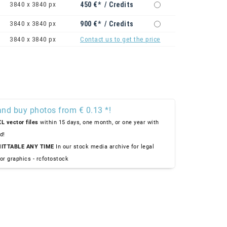
3840 x 3840 px
450 €* / Credits
3840 x 3840 px
900 €* / Credits
3840 x 3840 px
Contact us to get the price
and buy photos from € 0.13 *!
L vector files
within 15 days, one month, or one year with
d!
ITTABLE ANY TIME
In our stock media archive for legal
or graphics - rcfotostock