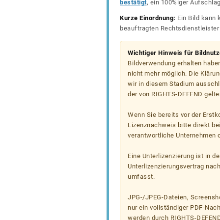
bestätigt
, ein 100%iger Aufschla
Kurze Einordnung:
Ein Bild kann 
beauftragten Rechtsdienstleiste
Wichtiger Hinweis für Bildnut
Bildverwendung erhalten haben
nicht mehr möglich. Die Klärun
wir in diesem Stadium ausschl
der von RIGHTS-DEFEND gelten
Wenn Sie bereits vor der Erst
Lizenznachweis bitte direkt b
verantwortliche Unternehmen od
Eine Unterlizenzierung ist in d
Unterlizenzierungsvertrag nac
umfasst.
JPG-/JPEG-Dateien, Screenshot
nur ein vollständiger PDF-Nach
werden durch RIGHTS-DEFEND t