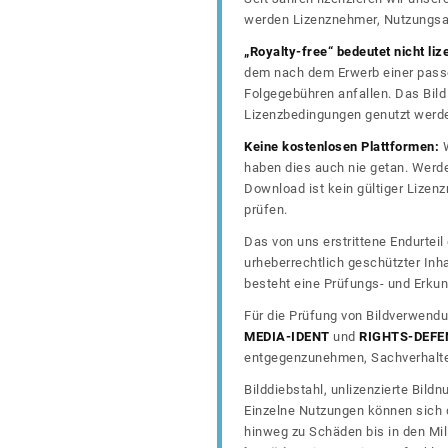
werden Lizenznehmer, Nutzungsa
„Royalty-free“ bedeutet nicht liz
dem nach dem Erwerb einer passe
Folgegebühren anfallen. Das Bild 
Lizenzbedingungen genutzt werd
Keine kostenlosen Plattformen:
W
haben dies auch nie getan. Werde
Download ist kein gültiger Lize
prüfen.
Das von uns erstrittene Endurtei
urheberrechtlich geschützter In
besteht eine Prüfungs- und Erkun
Für die Prüfung von Bildverwendu
MEDIA-IDENT
und
RIGHTS-DEFE
entgegenzunehmen, Sachverhalte 
Bilddiebstahl, unlizenzierte Bil
Einzelne Nutzungen können sich d
hinweg zu Schäden bis in den Mil