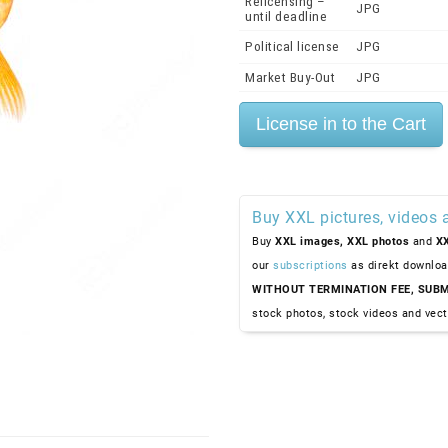
Relicensing –
JPG
until deadline
Political license
JPG
Market Buy-Out
JPG
Buy XXL pictures, videos 
Buy
XXL images,
XXL photos
and
XX
our
subscriptions
as direkt downloa
WITHOUT TERMINATION FEE, SUBM
stock photos, stock videos and vect