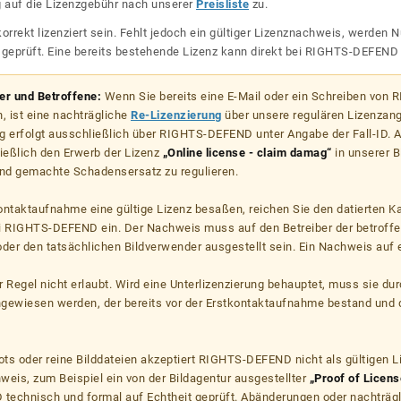
g auf die Lizenzgebühr nach unserer
Preisliste
zu.
korrekt lizenziert sein. Fehlt jedoch ein gültiger Lizenznachweis, werde
r geprüft. Eine bereits bestehende Lizenz kann direkt bei RIGHTS-DEFEN
zer und Betroffene:
Wenn Sie bereits eine E-Mail oder ein Schreiben von
, ist eine nachträgliche
Re-Lizenzierung
über unsere regulären Lizenzan
g erfolgt ausschließlich über RIGHTS-DEFEND unter Angabe der Fall-ID. Al
ießlich den Erwerb der Lizenz
„Online license - claim damag“
in unserer B
d gemachte Schadensersatz zu regulieren.
kontaktaufnahme eine gültige Lizenz besaßen, reichen Sie den datierten K
ei RIGHTS-DEFEND ein. Der Nachweis muss auf den Betreiber der betroff
er den tatsächlichen Bildverwender ausgestellt sein. Ein Nachweis auf ei
er Regel nicht erlaubt. Wird eine Unterlizenzierung behauptet, muss sie dur
hgewiesen werden, der bereits vor der Erstkontaktaufnahme bestand und 
s oder reine Bilddateien akzeptiert RIGHTS-DEFEND nicht als gültigen 
weis, zum Beispiel ein von der Bildagentur ausgestellter
„Proof of Licens
echnisch und formal auf Echtheit geprüft. Abänderungen oder nachträg