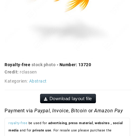
Royalty-free
stock photo
- Number: 13720
Credit:
rclassen
Kategorien:
Abstract
Download layout file
Payment via
Paypal
,
Invoice
,
Bitcoin
or
Amazon Pay
royalty-free
be used for
advertising
,
press material
,
websites
, social
media
and for
private use
. For resale use please purchase the