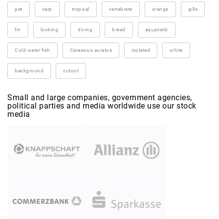
pet
carp
tropical
vertebrate
orange
gills
fin
looking
diving
breed
aquaristik
Cold water fish
Carassius auratus
isolated
white
background
cutout
Small and large companies, government agencies,
political parties and media worldwide use our stock
media