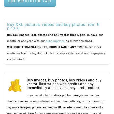
Buy XXL pictures, videos and buy photos from €
0.13 *!
Buy
XXL images,
XXL photos
and
XXL vector files
within 15 days, one
month, or one year with our
subscriptions
as direkt download!
WITHOUT TERMINATION FEE, SUBMITTABLE ANY TIME
In our stock
media archive for legal stock photos, stock videos and vector graphics
- rcfotostock
Buy images, buy photos, buy videos and buy
vector illustrations with credits and pay
immediately and save money! - rcfotostock
If you need a lot of
stock photos,
images
and
vector
illustrations
and want to download them immediately, or if you want to
buy more
images,
photos
and
vector illustrations
over the course of a
year and need them for your projects, credits can save you time and