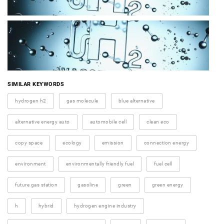
SIMILAR KEYWORDS
hydrogen h2
gas molecule
blue alternative
alternative energy auto
automobile cell
clean eco
copy space
ecology
emission
connection energy
environment
environmentally friendly fuel
fuel cell
future gas station
gasoline
green
green energy
h
hybrid
hydrogen engine industry