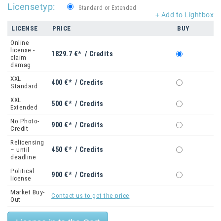
Licensetyp:
Standard or Extended
+ Add to Lightbox
LICENSE
PRICE
BUY
Online
license -
1829.7 €* / Credits
claim
damag
XXL
400 €* / Credits
Standard
XXL
500 €* / Credits
Extended
No Photo-
900 €* / Credits
Credit
Relicensing
450 €* / Credits
– until
deadline
Political
900 €* / Credits
license
Market Buy-
Contact us to get the price
Out