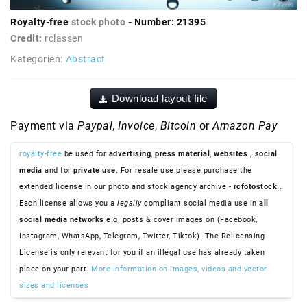
Royalty-free
stock photo
- Number: 21395
Credit:
rclassen
Kategorien:
Abstract
Download layout file
Payment via
Paypal
,
Invoice
,
Bitcoin
or
Amazon Pay
royalty-free
be used for
advertising
,
press material
,
websites
, social
media
and for
private use
. For resale use please purchase the
extended license in our photo and stock agency archive -
rcfotostock
.
Each license allows you a
legally
compliant social media use in
all
social media networks
e.g. posts & cover images on (Facebook,
Instagram, WhatsApp, Telegram, Twitter, Tiktok). The Relicensing
License is only relevant for you if an illegal use has already taken
place on your part.
More information on images, videos and vector
sizes and licenses