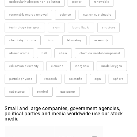
molecular hydrogen non-polluting
power
renewable
renewable energy renewal
science
station sustainable
technology transport
atom
bond liquid
structure
chemistry formula
icon
laboratory
assembly
atomic atoms
ball
chain
chemical model compound
education electricity
element
inorganic
model oxygen
particle physics
research
scientific
sign
sphere
substance
symbol
gas pump
Small and large companies, government agencies,
political parties and media worldwide use our stock
media