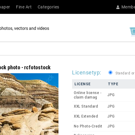
paper
Fine Art
Categories
Membe
photos, vectors and videos
ock photo - rcfotostock
Licensetyp:
Standard or
LICENSE
TYPE
Online license -
JPG
claim damag
XXL Standard
JPG
XXL Extended
JPG
No Photo-Credit
JPG