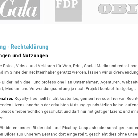
ung · Rechteklärung
ungen und Nutzungen
re Fotos, Videos und Vektoren für Web, Print, Social Media und redaktionel
 und im Sinne der Rechteinhaber genutzt werden, lassen wir Bildverwendun
re Bilder individuell und professionell an Unternehmen, Agenturen, Websei
rt, Medium und Verwendungsumfang je nach Projekt konkret festgelegt.
enzfrei:
Royalty-free heißt nicht kostenlos, gemeinfrei oder frei von Rechte
nden Lizenz innerhalb der erlaubten Nutzung grundsätzlich keine laufe
bleibt urheberrechtlich geschützt und darf nur mit gültiger Lizenz und inn
en.
ir bieten unsere Bilder nicht auf Pixabay, Unsplash oder sonstigen kos
n Bilder aus unserem Bestand dort eingestellt, geschieht dies ohne unse