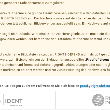
d gemachte Schadensersatz zu regulieren.
kontaktaufnahme eine gültige Lizenz besaßen, reichen Sie den datierten K
ei RIGHTS-DEFEND ein. Der Nachweis muss auf den Betreiber der betroff
er den tatsächlichen Bildverwender ausgestellt sein. Ein Nachweis auf ei
er Regel nicht erlaubt. Wird eine Unterlizenzierung behauptet, muss sie dur
hgewiesen werden, der bereits vor der Erstkontaktaufnahme bestand und 
s oder reine Bilddateien akzeptiert RIGHTS-DEFEND nicht als gültigen 
weis, zum Beispiel ein von der Bildagentur ausgestellter
„Proof of Licens
echnisch und formal auf Echtheit geprüft. Abänderungen oder nachträg
teimerkmalen erkannt werden und zur Zurückweisung des Nachweises fü
er. Bei Fragen zu Ihrem Fall wenden Sie sich bitte an
proof@rightsdefen