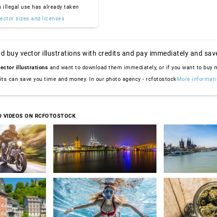
n illegal use has already taken
ector sizes and licenses
d buy vector illustrations with credits and pay immediately and sav
ector illustrations
and want to download them immediately, or if you want to buy
dits can save you time and money. In our photo agency - rcfotostock
More informati
D VIDEOS ON RCFOTOSTOCK