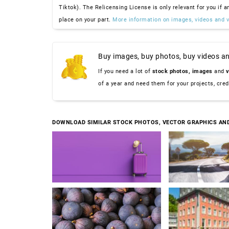
Tiktok). The Relicensing License is only relevant for you if a
place on your part.
More information on images, videos and v
Buy images, buy photos, buy videos an
If you need a lot of
stock photos,
images
and
v
of a year and need them for your projects, cre
DOWNLOAD SIMILAR STOCK PHOTOS, VECTOR GRAPHICS AN