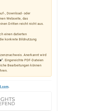
auf-, Download- oder
enen Webseite, das
nen Dritten reicht nicht aus.
ch einen datierten
die konkrete Bildnutzung
Lizenznachweis. Anerkannt wird
e“
. Eingereichte PDF-Dateien
liche Bearbeitungen können
hren.
d.com
.