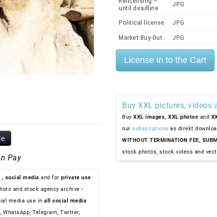
Relicensing –
JPG
until deadline
Political license
JPG
Market Buy-Out
JPG
Buy XXL pictures, videos 
Buy
XXL images,
XXL photos
and
XX
our
subscriptions
as direkt downloa
le
WITHOUT TERMINATION FEE, SUBM
stock photos, stock videos and vect
n Pay
, social media
and for
private use
.
hoto and stock agency archive -
ial media use in
all social media
, WhatsApp, Telegram, Twitter,