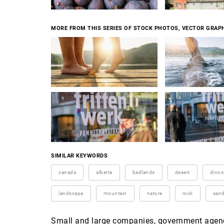
MORE FROM THIS SERIES OF STOCK PHOTOS, VECTOR GRAPH
SIMILAR KEYWORDS
canada
alberta
badlands
desert
dinos
landscape
mountain
nature
rock
san
Small and large companies, government agenci