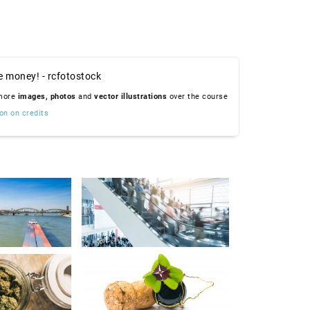
e money! - rcfotostock
 more
images,
photos
and
vector illustrations
over the course
on on credits