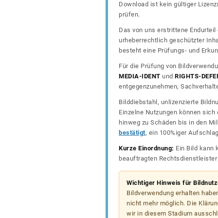
Download ist kein gültiger Lize
prüfen.
Das von uns erstrittene Endurtei
urheberrechtlich geschützter In
besteht eine Prüfungs- und Erkun
Für die Prüfung von Bildverwendu
MEDIA-IDENT
und
RIGHTS-DEFE
entgegenzunehmen, Sachverhalte 
Bilddiebstahl, unlizenzierte Bil
Einzelne Nutzungen können sich d
hinweg zu Schäden bis in den Mil
bestätigt
, ein 100%iger Aufschla
Kurze Einordnung:
Ein Bild kann 
beauftragten Rechtsdienstleiste
Wichtiger Hinweis für Bildnut
Bildverwendung erhalten haben
nicht mehr möglich. Die Klärun
wir in diesem Stadium ausschl