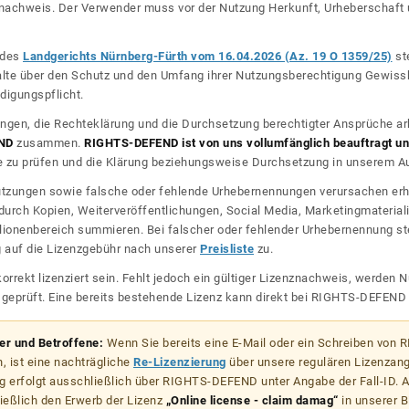
nznachweis. Der Verwender muss vor der Nutzung Herkunft, Urheberschaf
l des
Landgerichts Nürnberg-Fürth vom 16.04.2026 (Az. 19 O 1359/25)
ste
halte über den Schutz und den Umfang ihrer Nutzungsberechtigung Gewiss
digungspflicht.
ngen, die Rechteklärung und die Durchsetzung berechtigter Ansprüche ar
ND
zusammen.
RIGHTS-DEFEND ist von uns vollumfänglich beauftragt und
zu prüfen und die Klärung beziehungsweise Durchsetzung in unserem Auf
dnutzungen sowie falsche oder fehlende Urhebernennungen verursachen erh
urch Kopien, Weiterveröffentlichungen, Social Media, Marketingmateriali
lionenbereich summieren. Bei falscher oder fehlender Urhebernennung steh
g auf die Lizenzgebühr nach unserer
Preisliste
zu.
korrekt lizenziert sein. Fehlt jedoch ein gültiger Lizenznachweis, werde
r geprüft. Eine bereits bestehende Lizenz kann direkt bei RIGHTS-DEFEN
zer und Betroffene:
Wenn Sie bereits eine E-Mail oder ein Schreiben von
, ist eine nachträgliche
Re-Lizenzierung
über unsere regulären Lizenzan
g erfolgt ausschließlich über RIGHTS-DEFEND unter Angabe der Fall-ID. Al
ießlich den Erwerb der Lizenz
„Online license - claim damag“
in unserer B