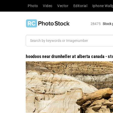
Photo
Video
Vector
Editorial
Iphone Wall
28475
Stock 
hoodoos near drumheller at alberta canada - st