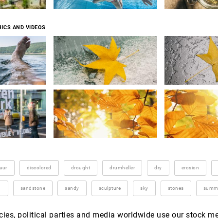
ICS AND VIDEOS
aur
discolored
drought
drumheller
dry
erosion
d
sandstone
sandy
sculpture
sky
stones
summ
es, political parties and media worldwide use our stock m