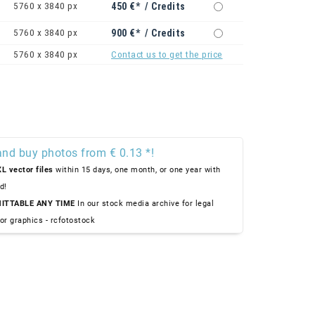
5760 x 3840 px
450 €* / Credits
5760 x 3840 px
900 €* / Credits
5760 x 3840 px
Contact us to get the price
and buy photos from € 0.13 *!
L vector files
within 15 days, one month, or one year with
d!
ITTABLE ANY TIME
In our stock media archive for legal
or graphics - rcfotostock