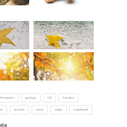
formation
geology
hill
hoodoo
er
tourism
travel
valley
weathered
edia