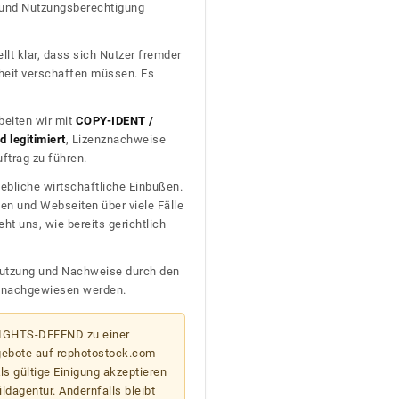
t und Nutzungsberechtigung
llt klar, dass sich Nutzer fremder
heit verschaffen müssen. Es
beiten wir mit
COPY-IDENT /
 legitimiert
, Lizenznachweise
trag zu führen.
ebliche wirtschaftliche Einbußen.
en und Webseiten über viele Fälle
t uns, wie bereits gerichtlich
n Nutzung und Nachweise durch den
D nachgewiesen werden.
 RIGHTS-DEFEND zu einer
gebote auf rcphotostock.com
s gültige Einigung akzeptieren
ildagentur. Andernfalls bleibt