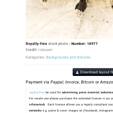
Royalty-free
stock photo
- Number: 18977
Credit:
rclassen
Kategorien:
Backgrounds and textures
Download layout fi
Payment via
Paypal
,
Invoice
,
Bitcoin
or
Amazo
royalty-free
be used for
advertising
,
press material
,
websites
For resale use please purchase the extended license in our p
rcfotostock
. Each license allows you a
legally
compliant soc
networks
e.g. posts & cover images on (Facebook, Instagram