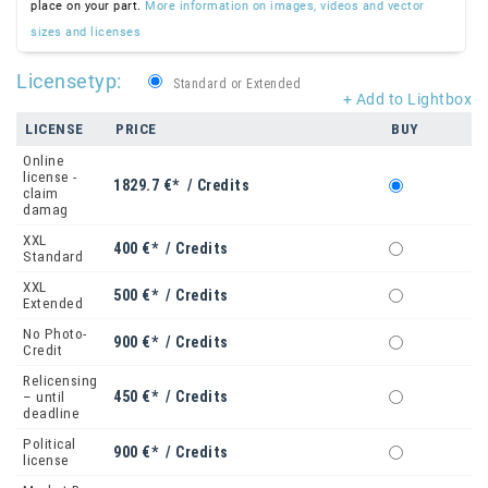
place on your part.
More information on images, videos and vector
sizes and licenses
Licensetyp:
Standard or Extended
+ Add to Lightbox
LICENSE
PRICE
BUY
Online
license -
1829.7 €* / Credits
claim
damag
XXL
400 €* / Credits
Standard
XXL
500 €* / Credits
Extended
No Photo-
900 €* / Credits
Credit
Relicensing
450 €* / Credits
– until
deadline
Political
900 €* / Credits
license