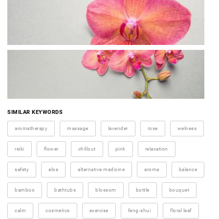
SIMILAR KEYWORDS
aromatherapy
massage
lavender
rose
welness
reiki
flower
chillout
pink
relaxation
safety
aloe
alternative medicine
aroma
balance
bamboo
bathtubs
blossom
bottle
bouquet
calm
cosmetics
exercise
feng-shui
floral leaf