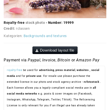
Royalty-free
stock photo
- Number: 19999
Credit:
rclassen
Kategorien:
Backgrounds and textures
Download layout file
Payment via
Paypal
,
Invoice
,
Bitcoin
or
Amazon Pay
royalty-free
be used for
advertising
,
press material
,
websites
, social
media
and for
private use
. For resale use please purchase the
extended license in our photo and stock agency archive -
rcfotostock
.
Each license allows you a
legally
compliant social media use in
all
social media networks
e.g. posts & cover images on (Facebook,
Instagram, WhatsApp, Telegram, Twitter, Tiktok). The Relicensing
License is only relevant for you if an illegal use has already taken