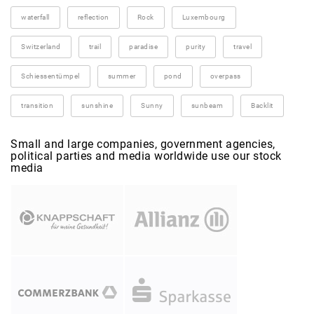
waterfall
reflection
Rock
Luxembourg
Switzerland
trail
paradise
purity
travel
Schiessentümpel
summer
pond
overpass
transition
sunshine
Sunny
sunbeam
Backlit
Small and large companies, government agencies,
political parties and media worldwide use our stock
media