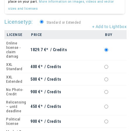
place on your part.
More information on images, videos and vector
sizes and licenses
Licensetyp:
Standard or Extended
+ Add to Lightbox
LICENSE
PRICE
BUY
Online
license -
1829.7 €* / Credits
claim
damag
XXL
400 €* / Credits
Standard
XXL
500 €* / Credits
Extended
No Photo-
900 €* / Credits
Credit
Relicensing
450 €* / Credits
– until
deadline
Political
900 €* / Credits
license