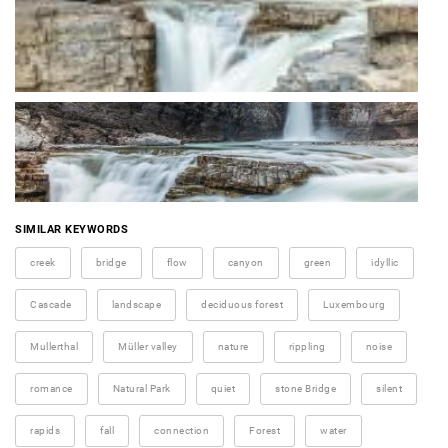
SIMILAR KEYWORDS
creek
bridge
flow
canyon
green
idyllic
Cascade
landscape
deciduous forest
Luxembourg
Mullerthal
Müller valley
nature
rippling
noise
romance
Natural Park
quiet
stone Bridge
silent
rapids
fall
connection
Forest
water