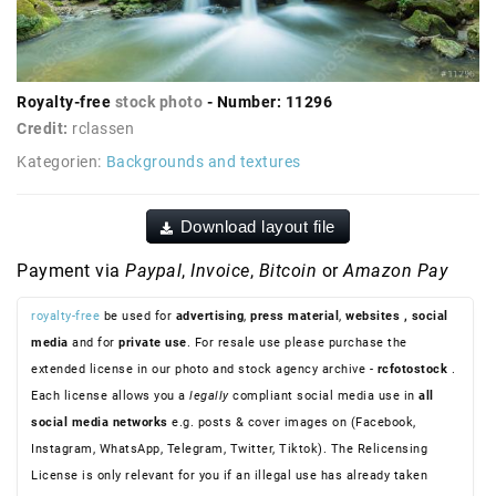
Royalty-free
stock photo
- Number: 11296
Credit:
rclassen
Kategorien:
Backgrounds and textures
Download layout file
Payment via
Paypal
,
Invoice
,
Bitcoin
or
Amazon Pay
royalty-free
be used for
advertising
,
press material
,
websites
, social
media
and for
private use
. For resale use please purchase the
extended license in our photo and stock agency archive -
rcfotostock
.
Each license allows you a
legally
compliant social media use in
all
social media networks
e.g. posts & cover images on (Facebook,
Instagram, WhatsApp, Telegram, Twitter, Tiktok). The Relicensing
License is only relevant for you if an illegal use has already taken