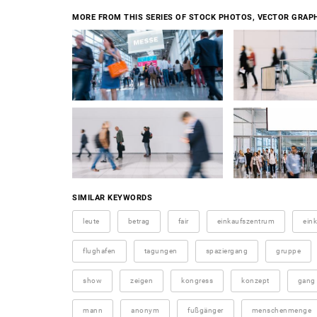
MORE FROM THIS SERIES OF STOCK PHOTOS, VECTOR GRAPH
SIMILAR KEYWORDS
leute
betrag
fair
einkaufszentrum
ein
flughafen
tagungen
spaziergang
gruppe
show
zeigen
kongress
konzept
gang
mann
anonym
fußgänger
menschenmenge