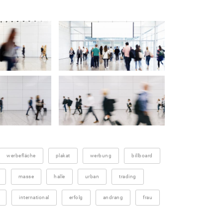
werbefläche
plakat
werbung
billboard
masse
halle
urban
trading
international
erfolg
andrang
frau