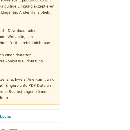
gebote auf rcphotostock.com
s gültige Einigung akzeptieren
ildagentur. Andernfalls bleibt
auf-, Download- oder
enen Webseite, das
nen Dritten reicht nicht aus.
ch einen datierten
die konkrete Bildnutzung
Lizenznachweis. Anerkannt wird
e“
. Eingereichte PDF-Dateien
liche Bearbeitungen können
hren.
d.com
.