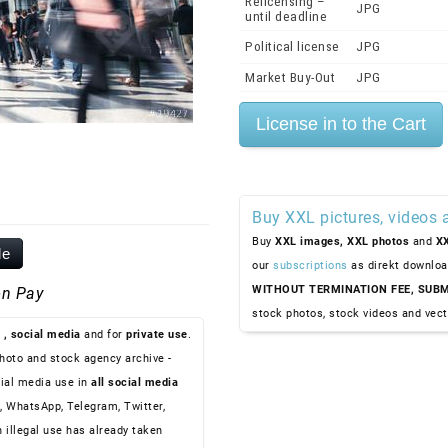
Relicensing –
JPG
until deadline
Political license
JPG
Market Buy-Out
JPG
Buy XXL pictures, videos 
Buy
XXL images,
XXL photos
and
XX
le
our
subscriptions
as direkt downloa
WITHOUT TERMINATION FEE, SUBM
n Pay
stock photos, stock videos and vect
, social media
and for
private use
.
hoto and stock agency archive -
ial media use in
all social media
, WhatsApp, Telegram, Twitter,
n illegal use has already taken