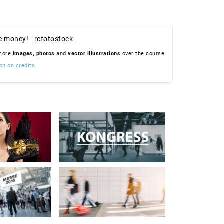
e money! - rcfotostock
 more
images,
photos
and
vector illustrations
over the course
on on credits