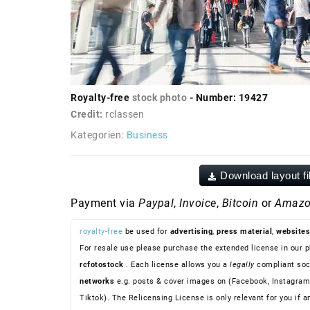
Royalty-free
stock photo
- Number: 19427
Credit:
rclassen
Kategorien:
Business
Download layout fi
Payment via
Paypal
,
Invoice
,
Bitcoin
or
Amazo
royalty-free
be used for
advertising
,
press material
,
websites
For resale use please purchase the extended license in our p
rcfotostock
. Each license allows you a
legally
compliant soc
networks
e.g. posts & cover images on (Facebook, Instagram
Tiktok). The Relicensing License is only relevant for you if a