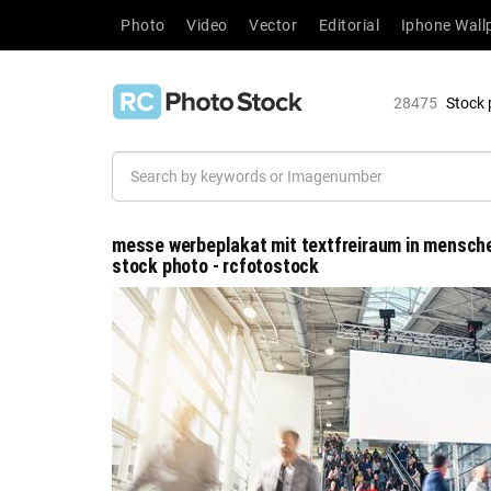
Photo
Video
Vector
Editorial
Iphone Wall
28475
Stock 
messe werbeplakat mit textfreiraum in mensch
stock photo - rcfotostock