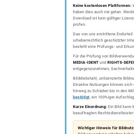
Keine kostenlosen Plattformen:
W
haben dies auch nie getan. Werde
Download ist kein gültiger Lize
prüfen.
Das von uns erstrittene Endurtei
urheberrechtlich geschützter In
besteht eine Prüfungs- und Erkun
Für die Prüfung von Bildverwendu
MEDIA-IDENT
und
RIGHTS-DEFE
entgegenzunehmen, Sachverhalte 
Bilddiebstahl, unlizenzierte Bil
Einzelne Nutzungen können sich d
hinweg zu Schäden bis in den Mil
bestätigt
, ein 100%iger Aufschla
Kurze Einordnung:
Ein Bild kann 
beauftragten Rechtsdienstleiste
Wichtiger Hinweis für Bildnut