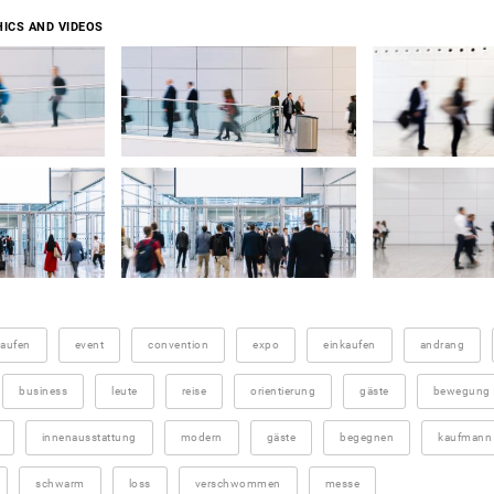
ICS AND VIDEOS
kaufen
event
convention
expo
einkaufen
andrang
business
leute
reise
orientierung
gäste
bewegung
innenausstattung
modern
gäste
begegnen
kaufmann
schwarm
loss
verschwommen
messe