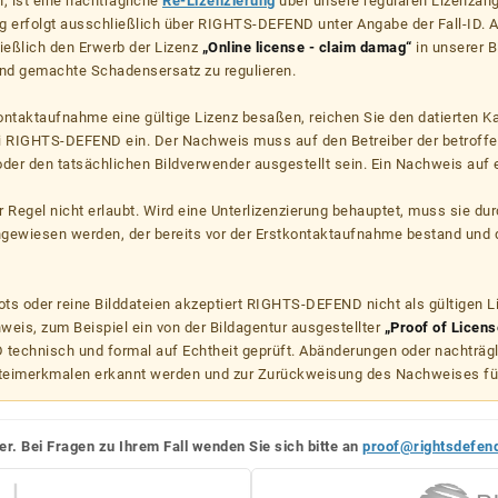
, ist eine nachträgliche
Re-Lizenzierung
über unsere regulären Lizenzan
g erfolgt ausschließlich über RIGHTS-DEFEND unter Angabe der Fall-ID. Al
ießlich den Erwerb der Lizenz
„Online license - claim damag“
in unserer B
d gemachte Schadensersatz zu regulieren.
kontaktaufnahme eine gültige Lizenz besaßen, reichen Sie den datierten K
ei RIGHTS-DEFEND ein. Der Nachweis muss auf den Betreiber der betroff
er den tatsächlichen Bildverwender ausgestellt sein. Ein Nachweis auf ei
er Regel nicht erlaubt. Wird eine Unterlizenzierung behauptet, muss sie dur
hgewiesen werden, der bereits vor der Erstkontaktaufnahme bestand und 
s oder reine Bilddateien akzeptiert RIGHTS-DEFEND nicht als gültigen 
weis, zum Beispiel ein von der Bildagentur ausgestellter
„Proof of Licens
echnisch und formal auf Echtheit geprüft. Abänderungen oder nachträg
teimerkmalen erkannt werden und zur Zurückweisung des Nachweises fü
er. Bei Fragen zu Ihrem Fall wenden Sie sich bitte an
proof@rightsdefen