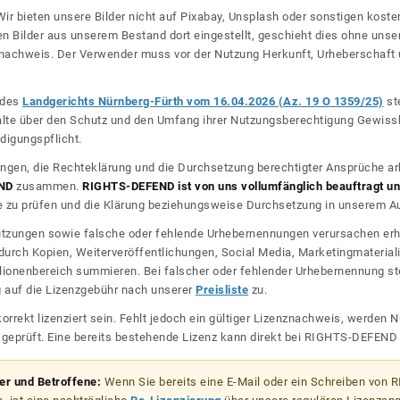
ir bieten unsere Bilder nicht auf Pixabay, Unsplash oder sonstigen kos
n Bilder aus unserem Bestand dort eingestellt, geschieht dies ohne unse
nznachweis. Der Verwender muss vor der Nutzung Herkunft, Urheberschaf
l des
Landgerichts Nürnberg-Fürth vom 16.04.2026 (Az. 19 O 1359/25)
ste
halte über den Schutz und den Umfang ihrer Nutzungsberechtigung Gewiss
digungspflicht.
ngen, die Rechteklärung und die Durchsetzung berechtigter Ansprüche ar
ND
zusammen.
RIGHTS-DEFEND ist von uns vollumfänglich beauftragt und
zu prüfen und die Klärung beziehungsweise Durchsetzung in unserem Auf
dnutzungen sowie falsche oder fehlende Urhebernennungen verursachen erh
urch Kopien, Weiterveröffentlichungen, Social Media, Marketingmateriali
lionenbereich summieren. Bei falscher oder fehlender Urhebernennung steh
g auf die Lizenzgebühr nach unserer
Preisliste
zu.
korrekt lizenziert sein. Fehlt jedoch ein gültiger Lizenznachweis, werde
r geprüft. Eine bereits bestehende Lizenz kann direkt bei RIGHTS-DEFEN
zer und Betroffene:
Wenn Sie bereits eine E-Mail oder ein Schreiben von