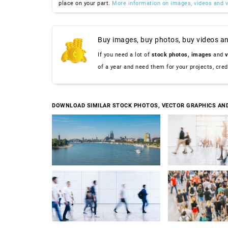
place on your part.
More information on images, videos and v
Buy images, buy photos, buy videos an
If you need a lot of
stock photos,
images
and
v
of a year and need them for your projects, cre
DOWNLOAD SIMILAR STOCK PHOTOS, VECTOR GRAPHICS AN