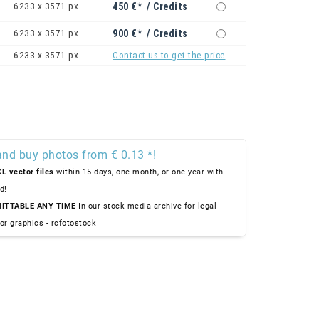
6233 x 3571 px
450 €* / Credits
6233 x 3571 px
900 €* / Credits
6233 x 3571 px
Contact us to get the price
and buy photos from € 0.13 *!
L vector files
within 15 days, one month, or one year with
d!
ITTABLE ANY TIME
In our stock media archive for legal
or graphics - rcfotostock