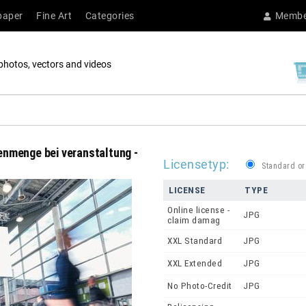
paper
Fine Art
Categories
Membe
photos, vectors and videos
enmenge bei veranstaltung -
Licensetyp:
Standard or
LICENSE
TYPE
Online license -
JPG
claim damag
XXL Standard
JPG
XXL Extended
JPG
No Photo-Credit
JPG