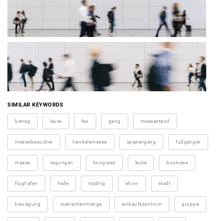
SIMILAR KEYWORDS
betrag
leute
fair
gang
messestand
messebesucher
handelsmesse
spaziergang
fußgänger
masse
tagungen
kongress
leute
business
flughafen
halle
trading
show
stadt
bewegung
menschenmenge
einkaufszentrum
gruppe