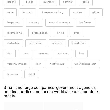
urbano
zeigen
ausfahrt
seminar
gäste
reise
konzept
innenausstattung
modern
gäste
begegnen
andrang
menschenmenge
kaufmann
international
professionell
erfolg
event
einkaufen
convention
andrang
orientierung
frau
mann
anonym
schwarm
loss
verschwommen
leer
textfreiraum
Großflächenplakat
Mock-Up
plakat
Small and large companies, government agencies,
political parties and media worldwide use our stock
media