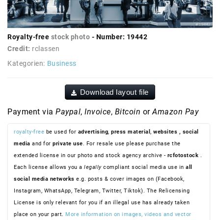
Royalty-free
stock photo
- Number: 19442
Credit:
rclassen
Kategorien:
Business
Download layout file
Payment via
Paypal
,
Invoice
,
Bitcoin
or
Amazon Pay
royalty-free
be used for
advertising
,
press material
,
websites
, social
media
and for
private use
. For resale use please purchase the
extended license in our photo and stock agency archive -
rcfotostock
.
Each license allows you a
legally
compliant social media use in
all
social media networks
e.g. posts & cover images on (Facebook,
Instagram, WhatsApp, Telegram, Twitter, Tiktok). The Relicensing
License is only relevant for you if an illegal use has already taken
place on your part.
More information on images, videos and vector