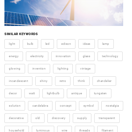
SIMILAR KEYWORDS
light
bulb
led
edison
ideas
lamp
energy
electricity
innovation
glass
technology
glowing
invention
lighting
vintage
incandescent
shiny
retro
think
chandelier
decor
watt
lightbulb
antique
tungsten
solution
candelabra
concept
symbol
nostalgia
decorative
old
discovery
supply
transparent
household
luminous
wire
threads
filament