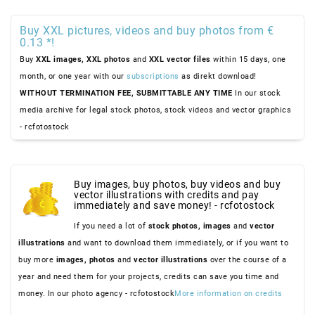
Buy XXL pictures, videos and buy photos from €
0.13 *!
Buy
XXL images,
XXL photos
and
XXL vector files
within 15 days, one
month, or one year with our
subscriptions
as direkt download!
WITHOUT TERMINATION FEE, SUBMITTABLE ANY TIME
In our stock
media archive for legal stock photos, stock videos and vector graphics
- rcfotostock
Buy images, buy photos, buy videos and buy
vector illustrations with credits and pay
immediately and save money! - rcfotostock
If you need a lot of
stock photos,
images
and
vector
illustrations
and want to download them immediately, or if you want to
buy more
images,
photos
and
vector illustrations
over the course of a
year and need them for your projects, credits can save you time and
money. In our photo agency - rcfotostock
More information on credits