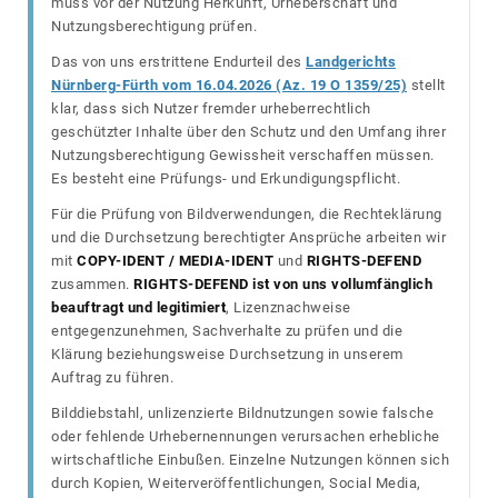
muss vor der Nutzung Herkunft, Urheberschaft und
Nutzungsberechtigung prüfen.
Das von uns erstrittene Endurteil des
Landgerichts
Nürnberg-Fürth vom 16.04.2026 (Az. 19 O 1359/25)
stellt
klar, dass sich Nutzer fremder urheberrechtlich
geschützter Inhalte über den Schutz und den Umfang ihrer
Nutzungsberechtigung Gewissheit verschaffen müssen.
Es besteht eine Prüfungs- und Erkundigungspflicht.
Für die Prüfung von Bildverwendungen, die Rechteklärung
und die Durchsetzung berechtigter Ansprüche arbeiten wir
mit
COPY-IDENT / MEDIA-IDENT
und
RIGHTS-DEFEND
zusammen.
RIGHTS-DEFEND ist von uns vollumfänglich
beauftragt und legitimiert
, Lizenznachweise
entgegenzunehmen, Sachverhalte zu prüfen und die
Klärung beziehungsweise Durchsetzung in unserem
Auftrag zu führen.
Bilddiebstahl, unlizenzierte Bildnutzungen sowie falsche
oder fehlende Urhebernennungen verursachen erhebliche
wirtschaftliche Einbußen. Einzelne Nutzungen können sich
durch Kopien, Weiterveröffentlichungen, Social Media,