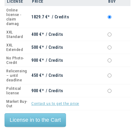
LICENSE
PRICE
BUY
Online
license -
1829.7 €* / Credits
claim
damag
XXL
400 €* / Credits
Standard
XXL
500 €* / Credits
Extended
No Photo-
900 €* / Credits
Credit
Relicensing
450 €* / Credits
– until
deadline
Political
900 €* / Credits
license
Market Buy-
Contact us to get the price
Out