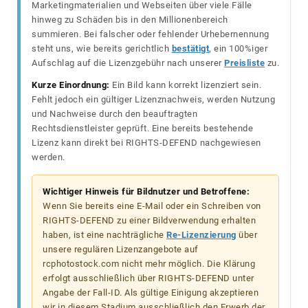
Marketingmaterialien und Webseiten über viele Fälle
hinweg zu Schäden bis in den Millionenbereich
summieren. Bei falscher oder fehlender Urhebernennung
steht uns, wie bereits gerichtlich
bestätigt
, ein 100%iger
Aufschlag auf die Lizenzgebühr nach unserer
Preisliste
zu.
Kurze Einordnung:
Ein Bild kann korrekt lizenziert sein.
Fehlt jedoch ein gültiger Lizenznachweis, werden Nutzung
und Nachweise durch den beauftragten
Rechtsdienstleister geprüft. Eine bereits bestehende
Lizenz kann direkt bei RIGHTS-DEFEND nachgewiesen
werden.
Wichtiger Hinweis für Bildnutzer und Betroffene:
Wenn Sie bereits eine E-Mail oder ein Schreiben von
RIGHTS-DEFEND zu einer Bildverwendung erhalten
haben, ist eine nachträgliche
Re-Lizenzierung
über
unsere regulären Lizenzangebote auf
rcphotostock.com nicht mehr möglich. Die Klärung
erfolgt ausschließlich über RIGHTS-DEFEND unter
Angabe der Fall-ID. Als gültige Einigung akzeptieren
wir in diesem Stadium ausschließlich den Erwerb der