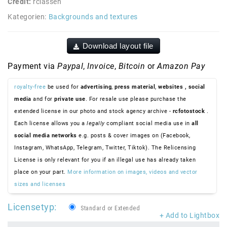
Credit:
rclassen
Kategorien:
Backgrounds and textures
Download layout file
Payment via
Paypal
,
Invoice
,
Bitcoin
or
Amazon Pay
royalty-free
be used for
advertising
,
press material
,
websites
, social
media
and for
private use
. For resale use please purchase the
extended license in our photo and stock agency archive -
rcfotostock
.
Each license allows you a
legally
compliant social media use in
all
social media networks
e.g. posts & cover images on (Facebook,
Instagram, WhatsApp, Telegram, Twitter, Tiktok). The Relicensing
License is only relevant for you if an illegal use has already taken
place on your part.
More information on images, videos and vector
sizes and licenses
Licensetyp:
Standard or Extended
+ Add to Lightbox